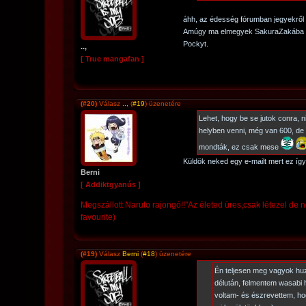
áhh, az édesség fórumban jegyekről 
Amúgy ma elmegyek SakuraZakába és
Pockyt.
..,
[ True mangafan ]
(#20)
Válasz
..,
(
#19
) üzenetére
Lehet, hogy be se jutok conra, 
helyben venni, még van 600, de 
mondták, ez csak mese
Küldök neked egy e-mailt mert ez így 
Berni
[ Addiktgyanús ]
Megszállott Naruto rajongó!!"Az életed üres,csak létezel de 
favourite)
(#19)
Válasz
Berni
(
#18
) üzenetére
Én teljesen meg vagyok huz
délután, felmentem wasabi 
voltam- és észrevettem, ho