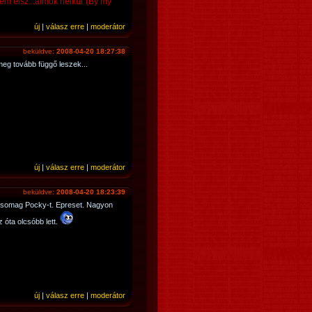
nem élsz...álmok nélkül"(By my
új
|
válasz erre
|
moderátor
beküldve:
2008-04-20 18:27:38
meg tovább függő leszek...
új
|
válasz erre
|
moderátor
beküldve:
2008-04-20 18:23:39
csomag Pocky-t. Epreset. Nagyon
 óta olcsóbb lett.
új
|
válasz erre
|
moderátor