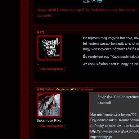
sztem^^
Megszállott Naruto rajongó!!"Az életed üres,csak létezel de 
favourite)
(#17)
Én teljesen meg vagyok huzatva, olva
felmentem wasabi honlapjára -ahol m
hogy van ingyenes házhozszállítás a 
És rendeltem egy "Kaba sushi váloga
..,
Az csak később esett le, hogy ez b
[ True mangafan ]
(#16)
Válasz
Meglivorn
(
#12
) üzenetére
Én az őszi Con-on szrettem
írásmód)
Már mér' lenne az a helyes???
Úgy eddig csak a Dramaconban lá
Sakamoto Riku
(a Pocky terméknév, nem kajafél
[ True mangafan ]
http://en.wikipedia.org/wiki/P oc
http://pocky.jp/