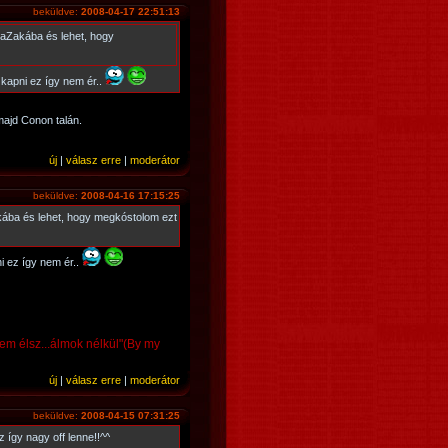
beküldve:
2008-04-17 22:51:13
Zakába és lehet, hogy
kapni ez így nem ér..
ajd Conon talán.
új
|
válasz erre
|
moderátor
beküldve:
2008-04-16 17:15:25
ba és lehet, hogy megkóstolom ezt
i ez így nem ér..
nem élsz...álmok nélkül"(By my
új
|
válasz erre
|
moderátor
beküldve:
2008-04-15 07:31:25
 így nagy off lenne!!^^