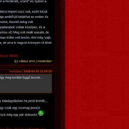
n a hívőknek, uram!" és nyitom a
écsi import cucc volt, ezért kicsit
aja amiből jól belakhat az ember és
etre, frissítő dolog volt
répadarabok voltak középen, és a
shou xD Meg volt mellé wasabi, de
sban külön vett tesóm. Ami még 'vajó,
a, de arra is nagyon könnyen rá lehet
-Bryan White
új
|
válasz erre
|
moderátor
beküldve:
2008-04-26 11:05:15
így meg tovább függő leszek...
túladagolásban ha pesti lennék...
ogy csak egy csomag pockyt
ssza még egy pár dobozért