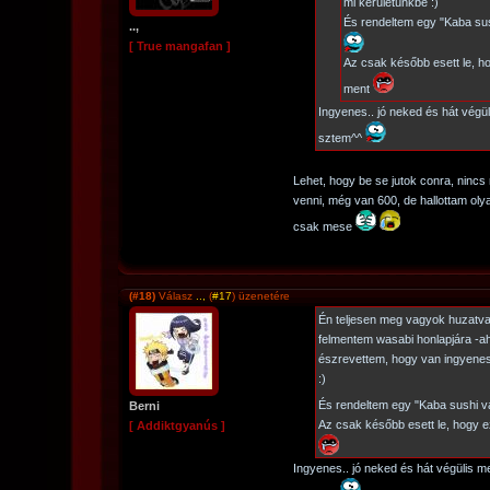
mi kerületünkbe :)
És rendeltem egy "Kaba sus
..,
[ True mangafan ]
Az csak később esett le, 
ment
Ingyenes.. jó neked és hát végü
sztem^^
Lehet, hogy be se jutok conra, nincs
venni, még van 600, de hallottam oly
csak mese
(#18)
Válasz
..,
(
#17
) üzenetére
Én teljesen meg vagyok huzatva,
felmentem wasabi honlapjára -a
észrevettem, hogy van ingyenes
:)
És rendeltem egy "Kaba sushi v
Berni
Az csak később esett le, hogy 
[ Addiktgyanús ]
Ingyenes.. jó neked és hát végülis m