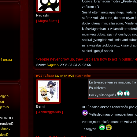
Con-ra, Dramacon módra ,,Prédikáljo
zsákom xD
Sushit ettem még japán kaját, valami b
Nagashi
száraz volt. Jó cucc, de nem olyan k
[ Megszállott ]
döglik utána, mint a lasagne. Mindenes
ízlésvilágomban :) Valamiféle retek/
műanyag doboz alján Shoushyou sou
sokkal gyengébb volt, mint amit tubu
az a wasabis zöldborsó... kissé drág
szokni, igen jó snack.
"People never grow up, they just learn how to act in public." 
4 errata
Szerk:
Nagashi
2008-05-08 21:23:06
(#26)
Válasz
Sty-chan
(
#25
) üzenetére
Én tejeset ettem és imádom. Ha 
És elhízom...
Pocky túladagolás
hogy a
kat
Berni
gem is
XD Én talán akkor szenvednék pocky 
[ Addiktgyanús ]
Mellesleg nagyon megbántam h
A MONDO
vettem,mert miután mentem volna vi
rendelni?
lődnék,
..elfogyott..
delni?