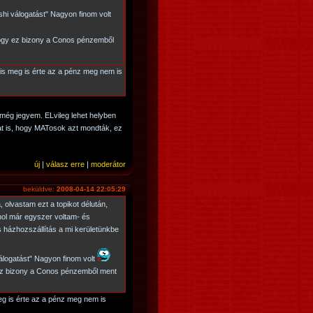
hi válogatást" Nagyon finom volt
hogy ez bizony a Conos pénzemből
lis meg is érte az a pénz meg nem is
 még jegyem. ELvileg lehet helyben
at is, hogy MATosok azt mondták, ez
új
|
válasz erre
|
moderátor
beküldve:
2008-04-14 22:05:29
 olvastam ezt a topikot délután,
hol már egyszer voltam- és
 házhozszállítás a mi kerületünkbe
álogatást" Nagyon finom volt
ez bizony a Conos pénzemből ment
eg is érte az a pénz meg nem is