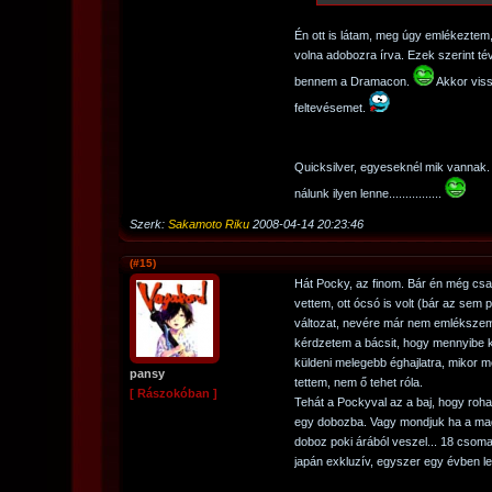
Én ott is látam, meg úgy emlékeztem,
volna adobozra írva. Ezek szerint té
bennem a Dramacon.
Akkor viss
feltevésemet.
Quicksilver, egyeseknél mik vannak
nálunk ilyen lenne................
Szerk:
Sakamoto Riku
2008-04-14 20:23:46
(#15)
Hát Pocky, az finom. Bár én még csak
vettem, ott ócsó is volt (bár az sem 
változat, nevére már nem emlékszem
kérdzetem a bácsit, hogy mennyibe ke
küldeni melegebb éghajlatra, mikor
pansy
tettem, nem ő tehet róla.
[ Rászokóban ]
Tehát a Pockyval az a baj, hogy roh
egy dobozba. Vagy mondjuk ha a mag
doboz poki árából veszel... 18 csoma
japán exkluzív, egyszer egy évben le