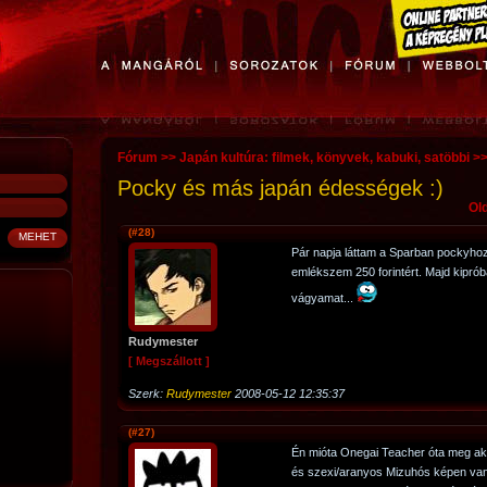
Fórum
>>
Japán kultúra: filmek, könyvek, kabuki, satöbbi
>
Pocky és más japán édességek :)
Old
(#28)
Pár napja láttam a Sparban pockyhoz
emlékszem 250 forintért. Majd kiprób
vágyamat...
Rudymester
[ Megszállott ]
Szerk:
Rudymester
2008-05-12 12:35:37
(#27)
Én mióta Onegai Teacher óta meg ak
és szexi/aranyos Mizuhós képen van