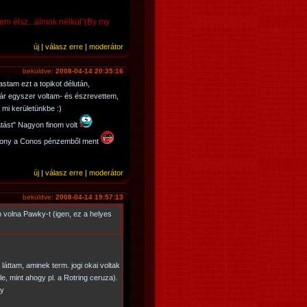
nem élsz...álmok nélkül"(By my
új
|
válasz erre
|
moderátor
beküldve:
2008-04-14 20:35:16
stam ezt a topikot délután,
ár egyszer voltam- és észrevettem,
mi kerületünkbe :)
tást" Nagyon finom volt
izony a Conos pénzemből ment
új
|
válasz erre
|
moderátor
beküldve:
2008-04-14 19:57:13
 volna Pawky-t (igen, ez a helyes
ttam, aminek term. jogi okai voltak
e, mint ahogy pl. a Rotring ceruza).
ky