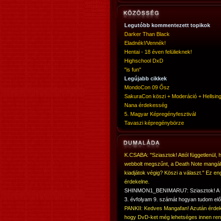
Legutóbb kommentezett topikok
Darker Than Black
Eladnék!/Vennék!
Hentai - 18 éven felülieknek!
Highschool DxD
"is fun"
Legújabb cikkek
MondoCon 09 Ősz
SakuraCon köszi + Moderáció + Hellsing
Nana érdekesség
5. Magyar Képregényfesztivál
Tavaszi képregénybörze
K.CSABA: "Sziasztok! Attól függetlenül, 
webbolt megszűnt, a Death Note mangá
kiadjátok végig? Köszi a választ." Ez en
érdekelne.
SHINMON1_BENIMARU7: Sziasztok! 
3. évfolyam 9. számát hogyan tudom elő
PANKII: Kedves Mangafan! Azután érdek
hogy DvD-ket még lehetséges innen ren