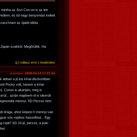
 mintha az őszi Con-on is az lett
vedtem, és túl nagy benyomást keltett
zaszívtam az újabb idióta
. Japán szakkör. Megőrülök. Ha
új
|
válasz erre
|
moderátor
beküldve:
2008-04-14 17:22:24
 abban a jó kis kínai diszkontban
pont Pocky volt, hanem a kínai
). Conon is akartam, meg is
rül... aztán majdnem el is sikerült
 megmondta mennyi. XD Perzse nem
adt drága, ahoz képest h mennyi van
yar sós ropihoz hasonlítod... Egy
g ropit? XD Jó-jó, persze, a poki
het.