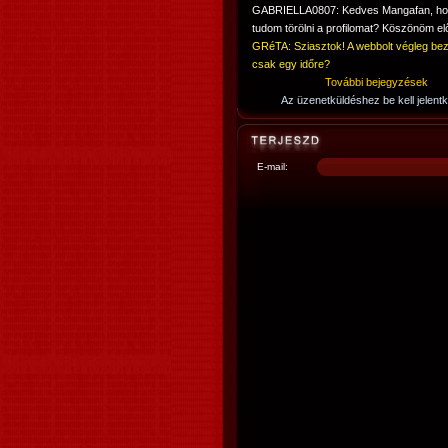
GABRIELLA0807: Kedves Mangafan, h
tudom törölni a profilomat? Köszönöm elő
GRéTA: Sziasztok! A webbolt végleg bez
csak egy időre?
További bejegyzések
Az üzenetküldéshez be kell jelentk
E-mail: