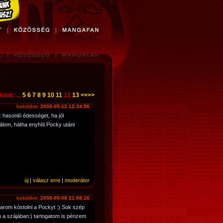
>
alak: ...
5
6
7
8
9
10
11
12
13
<<
>>
beküldve:
2008-05-12 12:34:56
 hasonló édességet, ha jól
álom, hátha enyhíti Pocky utáni
új
|
válasz erre
|
moderátor
beküldve:
2008-05-08 21:08:16
arom kóstolni a Pockyt :) Sok szép
 a szájában:) tartogatom is pénzem