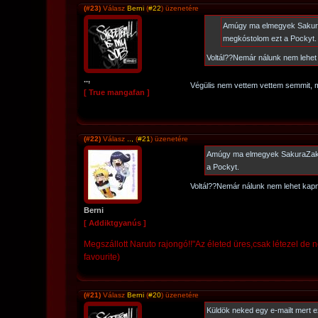
(#23)
Válasz
Berni
(
#22
) üzenetére
Amúgy ma elmegyek Sakura
megkóstolom ezt a Pockyt.
Voltál??Nemár nálunk nem lehet 
..,
Végülis nem vettem vettem semmit, m
[ True mangafan ]
(#22)
Válasz
..,
(
#21
) üzenetére
Amúgy ma elmegyek SakuraZaká
a Pockyt.
Voltál??Nemár nálunk nem lehet kapn
Berni
[ Addiktgyanús ]
Megszállott Naruto rajongó!!"Az életed üres,csak létezel de 
favourite)
(#21)
Válasz
Berni
(
#20
) üzenetére
Küldök neked egy e-mailt mert ez