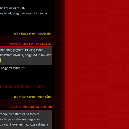
beszélni tökre ON.
 lehet, hogy megkóstolom ezt a
új
|
válasz erre
|
moderátor
beküldve:
2008-04-14 22:21:27
nincs még jegyem. ELvileg lehet
hallottam olyat is, hogy MATosok azt
nagy off lenne!!^^
nem élsz...álmok nélkül"(By my
új
|
válasz erre
|
moderátor
beküldve:
2008-04-14 22:09:00
atva, olvastam ezt a topikot
honlapjára -ahol már egyszer
gy van ingyenes házhozszállítás a