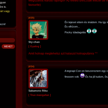
Megszállott Naruto rajongó!!"Az életed üres,csak létezel de 
ogyan
favourite)
re is.
árt vagy
(#25)
Én tejeset ettem és imádom. Ha így 
ezni!
És elhízom...
Pocky túladagolás
Sty-chan
[ Gyalog ]
Amit holnap megtehetsz azt halaszd holnaputánra ^^
(#24)
A tegnapi Con-on beszereztem egy 
finooom volt.
És ha jól tudom, ősz
Sakamoto Riku
[ True mangafan ]