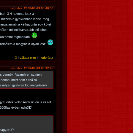
beküldve:
2008-04-13 09:40:58
aba h 3-4 havonta lesz a
m hiszem h gyakrabban lenne. meg
angafannak a kéthavonta egy kötet
remélem minnél hamarabb elő lehet
 a kezembe foghassam.
 remélem a magyar is olyan lesz.
új
|
válasz erre
|
moderátor
beküldve:
2008-04-13 09:32:45
is vennék. Valamilyen szinten
 conon, mert nem futná rá.
 milyen gyakran fog megjelenni?
yet értek veled Andicilin én is ezzel
z 2008as évben edigXD)
magyarul?