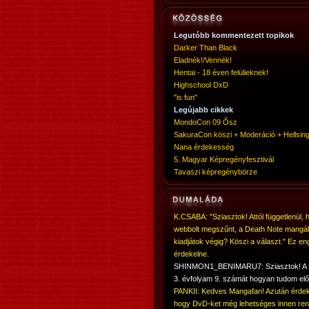
Legutóbb kommentezett topikok
Darker Than Black
Eladnék!/Vennék!
Hentai - 18 éven felülieknek!
Highschool DxD
"is fun"
Legújabb cikkek
MondoCon 09 Ősz
SakuraCon köszi + Moderáció + Hellsing
Nana érdekesség
5. Magyar Képregényfesztivál
Tavaszi képregénybörze
K.CSABA: "Sziasztok! Attól függetlenül, 
webbolt megszűnt, a Death Note mangá
kiadjátok végig? Köszi a választ." Ez en
érdekelne.
SHINMON1_BENIMARU7: Sziasztok! 
3. évfolyam 9. számát hogyan tudom elő
PANKII: Kedves Mangafan! Azután érdek
hogy DvD-ket még lehetséges innen ren