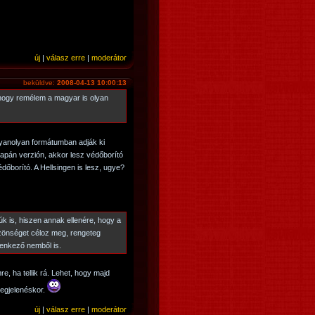
új
|
válasz erre
|
moderátor
beküldve:
2008-04-13 10:00:13
yhogy remélem a magyar is olyan
yanolyan formátumban adják ki
japán verzión, akkor lesz védőborító
dőborító. A Hellsingen is lesz, ugye?
úk is, hiszen annak ellenére, hogy a
zönséget céloz meg, rengeteg
lenkező nemből is.
e, ha tellik rá. Lehet, hogy majd
egjelenéskor.
új
|
válasz erre
|
moderátor