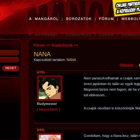
Fórum
>>
Kiadványok
>>
NANA
Kapcsolódó tartalom:
NANA
Oldalak: ...
(#70)
Nem panaszkodhatnak a csajok sem m
övezi japánban és talán az egyik leg
Megvenni biztos nem fogom, de ha va
tuti elolvasom...
Rudymester
A csajok nevében is köszönönjük M
[ Megszállott ]
(#69)
Gondoltam, hogy a Nana lesz, talán