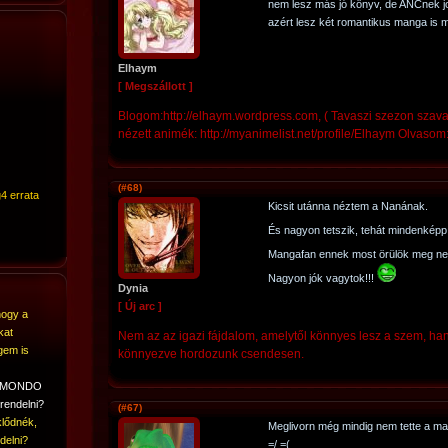
nem lesz más jó könyv, de ANCnek j
azért lesz két romantikus manga is 
Elhaym
[ Megszállott ]
Blogom:http://elhaym.wordpress.com, ( Tavaszi szezon szav
nézett animék: http://myanimelist.net/profile/Elhaym Olvasom
(#68)
4 errata
Kicsit utánna néztem a Nanának.
És nagyon tetszik, tehát mindenkép
Mangafan ennek most örülök meg ne
Nagyon jók vagytok!!!
Dynia
[ Új arc ]
hogy a
kat
Nem az az igazi fájdalom, amelytől könnyes lesz a szem, han
gem is
könnyezve hordozunk csendesen.
A MONDO
rendelni?
(#67)
lődnék,
Meglivorn még mindig nem tette a m
delni?
=/ =(