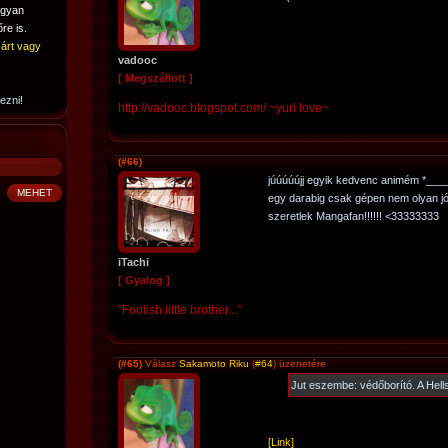
ogyan
re is.
árt vagy
vadooc
[ Megszállott ]
ezni!
http://vadooc.blogspot.com/ ~yuri love~
(#66)
júúúúújj egyik kedvenc animém *___
egy darabig csak gépen nem olyan jó
szeretlek Mangafan!!!!!! <33333333
iTachi
[ Gyalog ]
"Foolish little brother..."
(#65)
Válasz
Sakamoto Riku
(
#64
) üzenetére
Jut eszembe: védőborító. A Hells
[Link]