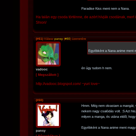
Paradise Kiss ment nem a Nana.
Ha talán egy csoda történne, de azért hívják csodának, mert 
Shiori/
(#61)
Válasz
pansy
(
#60
) üzenetére
Egyébként a Nana anime ment 
én úgy tudom h nem.
vadooc
[ Megszállott ]
http://vadooc.blogspot.com/ ~yuri love~
(#60)
Hmm. Még nem olvastam a mangát, v
nekem nagy csalódás volt. :S Azt h
milyen a manga, és utána eldől, hogy
Egyébként a Nana anime ment magy
pansy