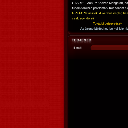
GABRIELLA0807: Kedves Mangafan, h
tudom törölni a profilomat? Köszönöm elő
GRéTA: Sziasztok! A webbolt végleg bez
csak egy időre?
További bejegyzések
Az üzenetküldéshez be kell jelentk
E-mail: