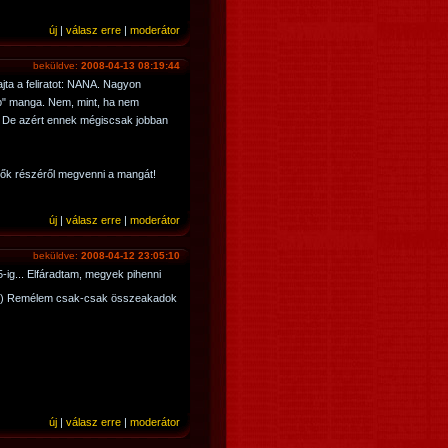
új
|
válasz erre
|
moderátor
beküldve:
2008-04-13 08:19:44
jta a feliratot: NANA. Nagyon
b" manga. Nem, mint, ha nem
t. De azért ennek mégiscsak jobban
tők részéről megvenni a mangát!
új
|
válasz erre
|
moderátor
beküldve:
2008-04-12 23:05:10
5-ig... Elfáradtam, megyek pihenni
p:) Remélem csak-csak összeakadok
új
|
válasz erre
|
moderátor