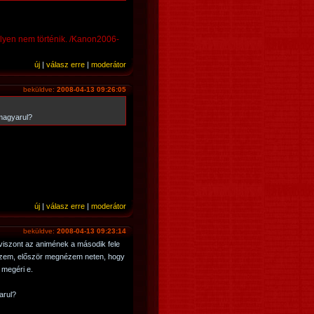
ilyen nem történik. /Kanon2006-
új
|
válasz erre
|
moderátor
beküldve:
2008-04-13 09:26:05
magyarul?
új
|
válasz erre
|
moderátor
beküldve:
2008-04-13 09:23:14
iszont az animének a második fele
iszem, először megnézem neten, hogy
 megéri e.
arul?