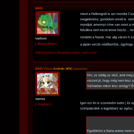
(#63)
mivel a Hellsingnél is azt mondta Cs
megjelenése, gondolom ennél is. ne
mondjuk amennyi címe van most a m
felváltva nem kicsit lenne húzós... 
rendelni a Nanát. már alig várom h
vadooc
[ Megszállott ]
a japán verzió védőborítós, úgyhogy
http://vadooc.blogspot.com/ ~yuri love~
(#62)
Válasz
Andicilin
(
#56
) üzenetére
Hm, ez eddig az első, amit meg 
viszont jó, hogy még nem lesz a
Várhatóan mikor lesz amúgy? És
sanna
Igen ezt én is szeretném tudni ( és eg
[ Gyalog ]
szimpatizálok a legjobban( az egés
Egyébként a Nana anime ment 