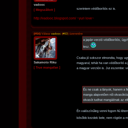
vadooc
szerintem védőborítós ez is.
[ Megszállott ]
http://vadooc.blogspot.com/ ~yuri love~
(#64)
Válasz
vadooc
(
#63
) üzenetére
a japán verzió védőborítós, úg
lesz.
Csaba jó sokszor elmondta, hogy ug
Sakamoto Riku
magyarul, tehát ha van védőborító a 
[ True mangafan ]
a magyar verzión is. Jut eszembe: vé
És ne csak a lányok, hanem a fi
manga alapvetően női olvasókö
olvasót tudhat mangáénak az el
Én valószínűleg venni fogom fiú létemr
később kezdek bele, nem rögtön a m