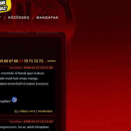
65
66
67
68
69
70
71
72
73
...
<<
>>
beküldve:
2008-04-13 23:27:58
ostmár. A Nanát igazi kultusz
jobb modt futó shojo manga.
lami ismerőstől el tudom kunyizni,
angafan!
új
|
válasz erre
|
moderátor
beküldve:
2008-04-13 13:13:43
 megveszem, ha az adott hónapban