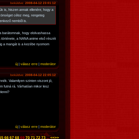
beküldve:
2008-04-12 23:01:12
úk is, hiszen annak ellenére, hogy a
zönséget céloz meg, rengeteg
lenkező nemből is.
 a barátomnak, hogy elolvashassa
 története, a NANA anime első részét
dig a mangát is a kezébe nyomom
új
|
válasz erre
|
moderátor
beküldve:
2008-04-12 22:05:12
nék. Valamilyen szinten viszont jó,
 futná rá. Várhatóan mikor lesz
lenni?
új
|
válasz erre
|
moderátor
65
66
67
68
69
70
71
72
73
...
<<
>>