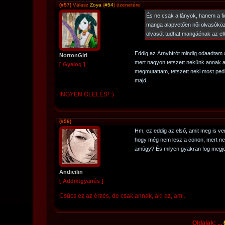
(#57)
Válasz
Zoya
(
#54
) üzenetére
És ne csak a lányok, hanem a fi
manga alapvetően női olvasókö
olvasót tudhat mangáénak az el
Eddig az Árnybírót mindig odaadtam
NortonGirl
mert nagyon tetszett nekünk annak a
[ Gyalog ]
megmutattam, tetszett neki most pe
majd.
INGYEN ÖLELÉS! :)
(#56)
Hm, ez eddig az első, amit meg is ven
hogy még nem lesz a conon, mert nem
amúgy? És milyen gyakran fog megje
Andicilin
[ Addiktgyanús ]
Csúcs ez az érzés, de csak annak, aki az, ami.
Oldalak: ...