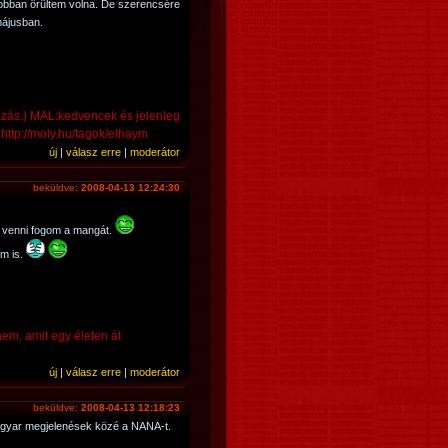
obban örültem volna. De szerencsére
májusban.
azás.) MAL:kedvencek és jelenleg
:http://moly.hu/tagok/elhaym
új
|
válasz erre
|
moderátor
beküldve:
2008-04-13 12:24:30
p venni fogom a mangát.
m is.
em, amit egy életen át
új
|
válasz erre
|
moderátor
beküldve:
2008-04-13 12:18:23
agyar megjelenések közé a NANA-t.