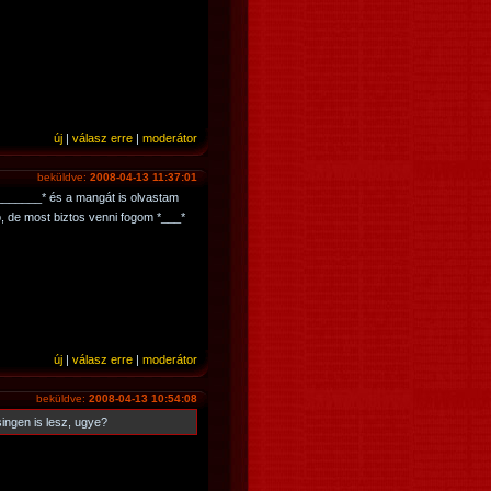
új
|
válasz erre
|
moderátor
beküldve:
2008-04-13 11:37:01
_______* és a mangát is olvastam
, de most biztos venni fogom *___*
új
|
válasz erre
|
moderátor
beküldve:
2008-04-13 10:54:08
ingen is lesz, ugye?