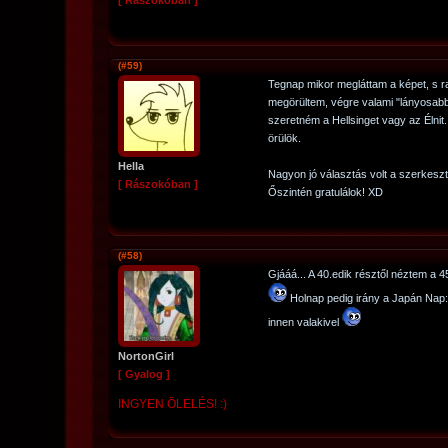
[ Rászokóban ]
(#59)
Tegnap mikor megláttam a képet, s ra
megörültem, végre valami "lányosab
szeretném a Hellsinget vagy az Élni
örülök.
Hella
Nagyon jó választás volt a szerkesz
[ Rászokóban ]
Őszintén gratulálok! XD
(#58)
Gjááá... A 40.edik résztől néztem a 4
Holnap pedig irány a Japán Na
innen valakivel
NortonGirl
[ Gyalog ]
INGYEN ÖLELÉS! :)