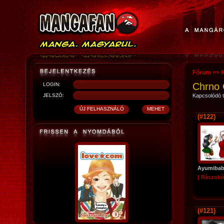
Fórum
>>
Chrno 
LOGIN:
JELSZÓ:
Kapcsolódó t
(#122)
Ayumiba
[ Rászokó
(#121)