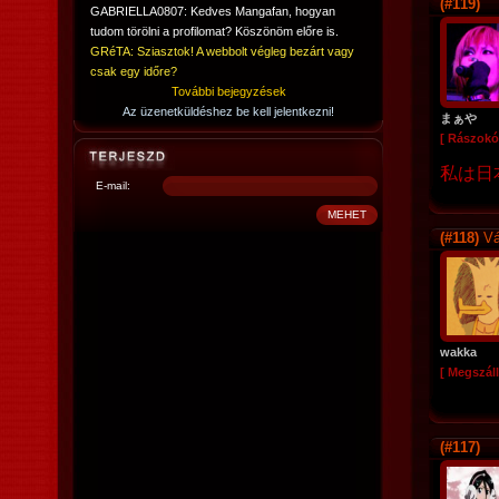
(#119)
GABRIELLA0807: Kedves Mangafan, hogyan
tudom törölni a profilomat? Köszönöm előre is.
GRéTA: Sziasztok! A webbolt végleg bezárt vagy
csak egy időre?
További bejegyzések
Az üzenetküldéshez be kell jelentkezni!
まぁや
[ Rászokó
私は日
E-mail:
(#118)
Vá
wakka
[ Megszáll
(#117)