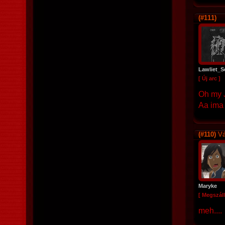
(#111)
Lawliet_S
[ Új arc ]
Oh my 
Aa ima 
(#110)
Vá
Maryke
[ Megszáll
meh....