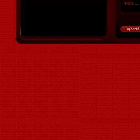
meh....