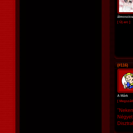
álmoscic
[ Új arc ]
(#116)
A Márk
[ Megszáll
"Nekem
Négyet 
Disztra