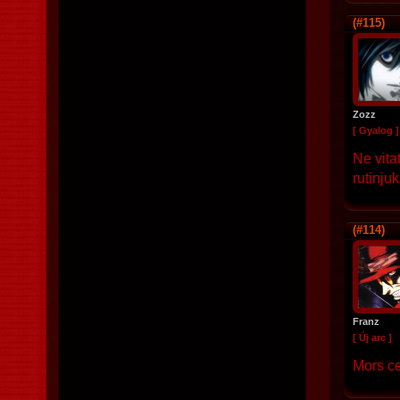
(#115)
Zozz
[ Gyalog ]
Ne vita
rutinjuk
(#114)
Franz
[ Új arc ]
Mors ce