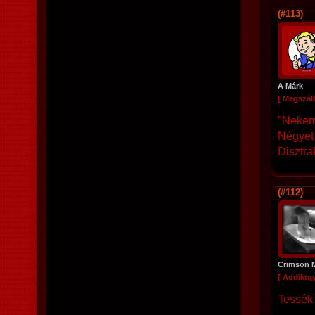
(#113)
A Márk
[ Megszáll
"Nekem
Négyet 
Disztra
(#112)
Crimson 
[ Addiktg
Tessék