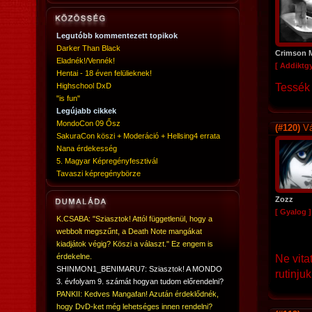
Legutóbb kommentezett topikok
Darker Than Black
Crimson 
Eladnék!/Vennék!
[ Addiktg
Hentai - 18 éven felülieknek!
Highschool DxD
Tessék
"is fun"
Legújabb cikkek
MondoCon 09 Ősz
(#120)
Vá
SakuraCon köszi + Moderáció + Hellsing4 errata
Nana érdekesség
5. Magyar Képregényfesztivál
Tavaszi képregénybörze
Zozz
[ Gyalog ]
K.CSABA: "Sziasztok! Attól függetlenül, hogy a
webbolt megszűnt, a Death Note mangákat
kiadjátok végig? Köszi a választ." Ez engem is
érdekelne.
Ne vita
SHINMON1_BENIMARU7: Sziasztok! A MONDO
rutinjuk
3. évfolyam 9. számát hogyan tudom előrendelni?
PANKII: Kedves Mangafan! Azután érdeklődnék,
hogy DvD-ket még lehetséges innen rendelni?