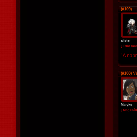
(#109)
alister
[ True ma
"A napr
(#108)
Vá
Maryke
[ Megszáll