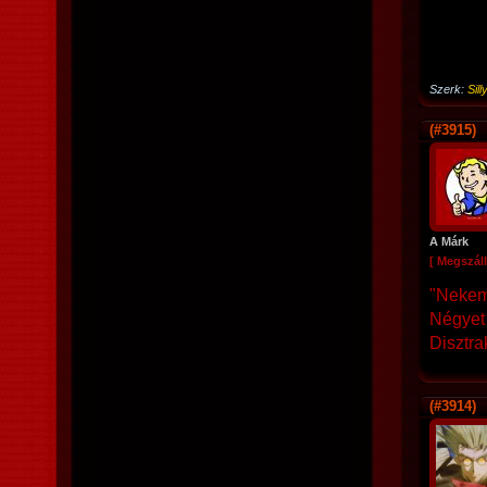
Szerk:
Sil
(#3915)
A Márk
[ Megszáll
"Nekem
Négyet 
Disztra
(#3914)