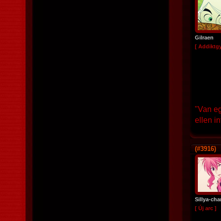
Gilraen
[ Addiktg
"Van eg
ellen in
(#3916)
Sillya-cha
[ Új arc ]