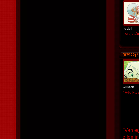
_gabi
[ Megszáll
(#3922)
V
Gilraen
[ Addiktg
"Van eg
ellen in