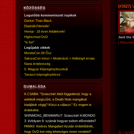
(#3927)
V
Legutóbb kommentezett topikok
Darker Than Black
Eladnék!/Vennék!
Hentai - 18 éven felülieknek!
Highschool DxD
Jack the 
"is fun"
[ Rászokó
Legújabb cikkek
MondoCon 09 Ősz
SakuraCon köszi + Moderáció + Hellsing4 errata
Nana érdekesség
5. Magyar Képregényfesztivál
Tavaszi képregénybörze
K.CSABA: "Sziasztok! Attól függetlenül, hogy a
webbolt megszűnt, a Death Note mangákat
kiadjátok végig? Köszi a választ." Ez engem is
érdekelne.
SHINMON1_BENIMARU7: Sziasztok! A MONDO
3. évfolyam 9. számát hogyan tudom előrendelni?
PANKII: Kedves Mangafan! Azután érdeklődnék,
hogy DvD-ket még lehetséges innen rendelni?
A csodá