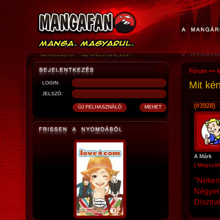
Fórum
>>
Mit ké
LOGIN:
JELSZÓ:
(#3928)
A Márk
[ Megszáll
"Nekem
Négyet 
Disztra