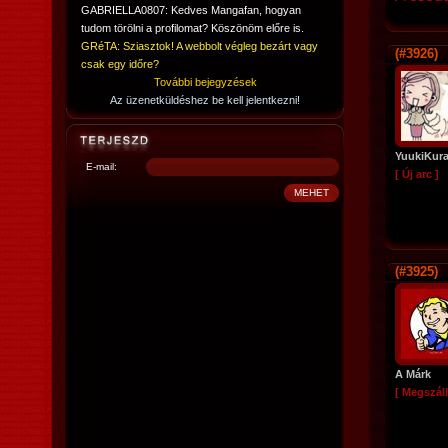
GABRIELLA0807: Kedves Mangafan, hogyan
tudom törölni a profilomat? Köszönöm előre is.
GRéTA: Sziasztok! A webbolt végleg bezárt vagy
(#3926)
csak egy időre?
További bejegyzések
Az üzenetküldéshez be kell jelentkezni!
YuukiKur
E-mail:
[ Új arc ]
(#3925)
A Márk
[ Megszáll