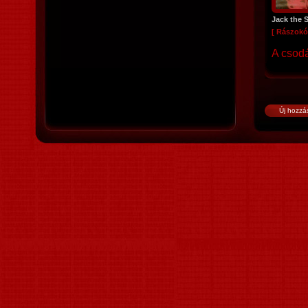
Jack the 
[ Rászokó
A csodá