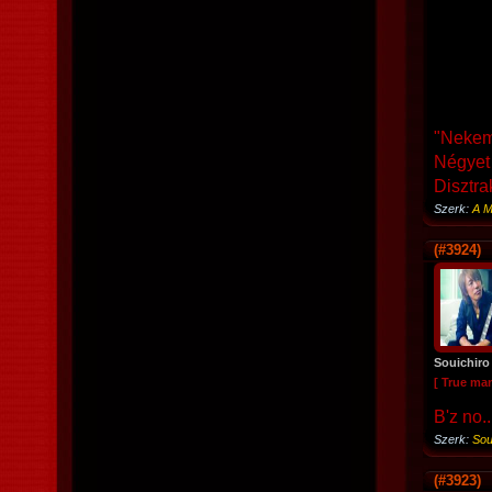
"Nekem
Négyet 
Disztra
Szerk:
A M
(#3924)
Souichiro
[ True ma
B'z no.
Szerk:
Sou
(#3923)