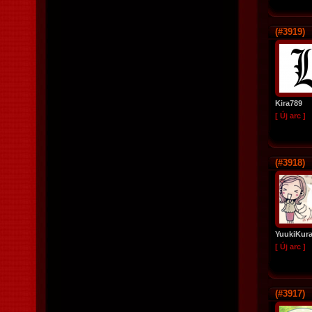
(#3919)
Kira789
[ Új arc ]
(#3918)
YuukiKur
[ Új arc ]
(#3917)