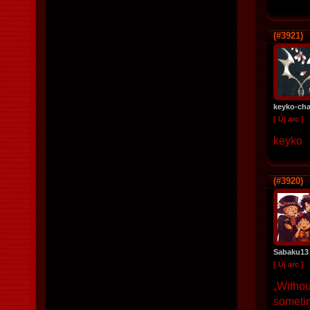
(#3921)
keyko-ch
[ Új arc ]
keyko
(#3920)
Sabaku13
[ Új arc ]
„Withou
someti