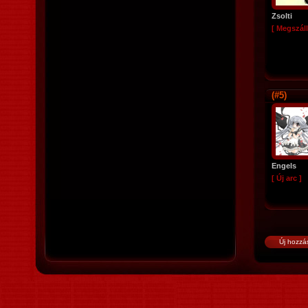
Zsolti
[ Megszáll
(#5)
Engels
[ Új arc ]