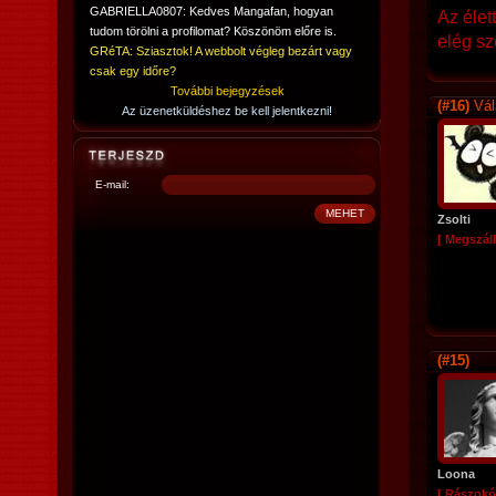
GABRIELLA0807: Kedves Mangafan, hogyan
Az éle
tudom törölni a profilomat? Köszönöm előre is.
elég sz
GRéTA: Sziasztok! A webbolt végleg bezárt vagy
csak egy időre?
További bejegyzések
(#16)
Vál
Az üzenetküldéshez be kell jelentkezni!
E-mail:
Zsolti
[ Megszáll
(#15)
Loona
[ Rászokó