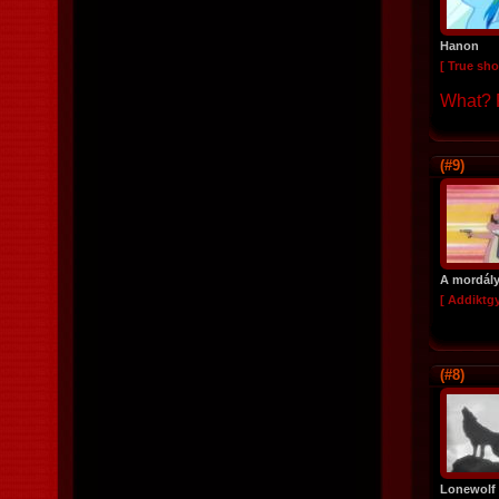
Hanon
[ True sho
What? R
(#9)
A mordály
[ Addiktg
(#8)
Lonewolf