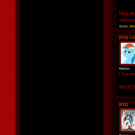
Meg aka
változt
Szerk:
Moo
(#13)
Vál
Hanon
[ True sho
What? R
(#12)