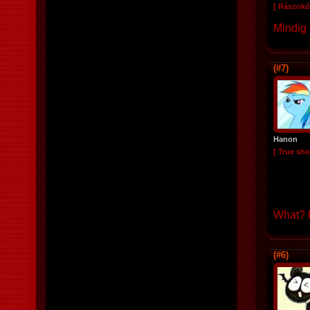
[ Rászokó
Mindig 
(#7)
Hanon
[ True sho
What? R
(#6)