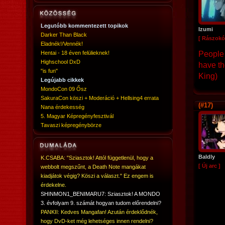
Legutóbb kommentezett topikok
Izumi
Darker Than Black
[ Rászokó
Eladnék!/Vennék!
Hentai - 18 éven felülieknek!
People 
Highschool DxD
have th
"is fun"
King)
Legújabb cikkek
MondoCon 09 Ősz
SakuraCon köszi + Moderáció + Hellsing4 errata
(#17)
Nana érdekesség
5. Magyar Képregényfesztivál
Tavaszi képregénybörze
Baldly
K.CSABA: "Sziasztok! Attól függetlenül, hogy a
[ Új arc ]
webbolt megszűnt, a Death Note mangákat
kiadjátok végig? Köszi a választ." Ez engem is
érdekelne.
SHINMON1_BENIMARU7: Sziasztok! A MONDO
3. évfolyam 9. számát hogyan tudom előrendelni?
PANKII: Kedves Mangafan! Azután érdeklődnék,
hogy DvD-ket még lehetséges innen rendelni?