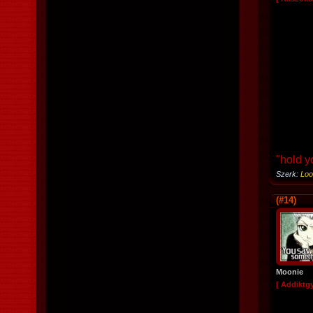
"hold y
Szerk:
Loo
(#14)
Moonie
[ Addiktg