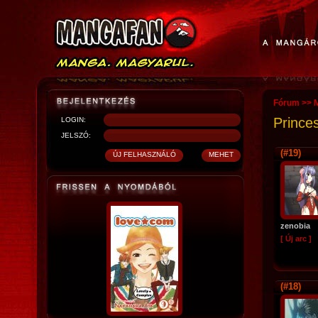
Fórum
>>
Princes
LOGIN:
JELSZÓ:
(#19)
zenobia
[ Új arc ]
(#18)