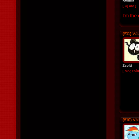
Renma
[ Új arc ]
I'm the
(#11)
Vál
Zsolti
[ Megszáll
(#10)
Vál