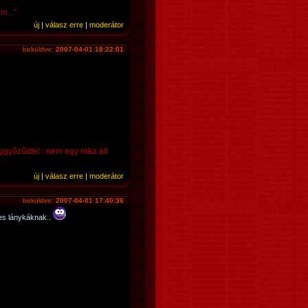
n..."
új
|
válasz erre
|
moderátor
beküldve:
2007-04-01 18:22:01
eggyőződtél : nem egy róka áll
új
|
válasz erre
|
moderátor
beküldve:
2007-04-01 17:40:36
es lánykáknak..