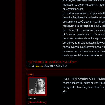
személyes vélemény: hát nem tudom
magyaro-ra, olykor elkeserít h milye
ez a véleményem!
a másik amitől tartok az éppen a beti
betűkkel is) tüntetni a korhatárt. mi
de kemény csávó vagyok" (aztán alig 
mangákat is megvetet a szülővel. (há
gyerekének legyen már meg minden
okés abban egyetértek h azért a borí
nem szép látvány. de vmit mégis csak
gondolok. de pl sok honlapon úgy van 
hangsúlyozom h egyetértek azzal h 
magyaro-ban másként nem lehet. inká
minthogy két kötet után betiltsák (sz
http://vadooc.blogspot.com/ ~yuri love~
Szerk:
Admin
2007-04-02 01:41:50
(#29)
Hűha... kértem véleményeket, kaptam 
tizessel lépem túl, dehát ez van. Az
nem jutott el hozzám, de ezek után eg
ki. :)
Loona
[ Rászokóban ]