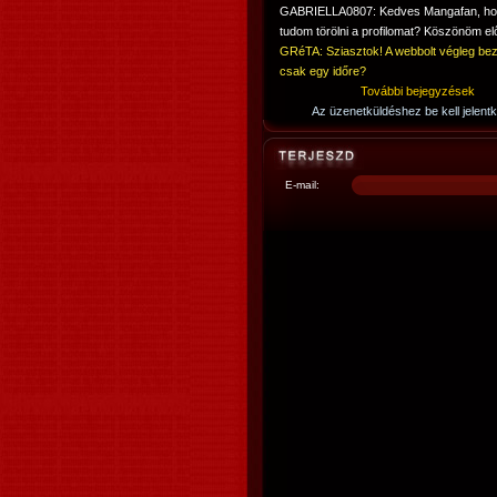
GABRIELLA0807: Kedves Mangafan, h
tudom törölni a profilomat? Köszönöm elő
GRéTA: Sziasztok! A webbolt végleg bez
csak egy időre?
További bejegyzések
Az üzenetküldéshez be kell jelentk
E-mail: