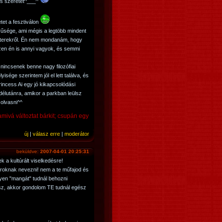
és szeretet^___^
tet a fesztiválon
űsége, ami mégis a legtöbb mindent
kterekről. Én nem mondanám, hogy
szen én is annyi vagyok, és semmi
 nincsenek benne nagy filozófiai
sége szerintem jól el lett találva, és
incess Ai egy jó kikapcsolódási
délutánra, amikor a parkban leülsz
olvasni^^
mivá változtat bárkit; csupán egy
új
|
válasz erre
|
moderátor
beküldve:
2007-04-01 20:25:31
 a kultúrált viselkedésre!
roknak nevezni! nem a te műfajod és
lyen "mangát" tudnál behozni
z, akkor gondolom TE tudnál egész