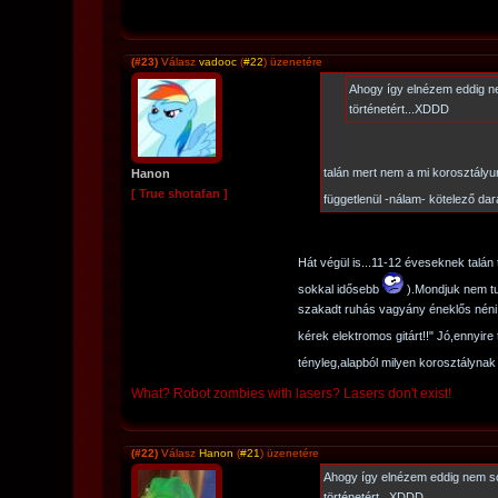
(#23)
Válasz
vadooc
(
#22
) üzenetére
Ahogy így elnézem eddig n
történetért...XDDD
talán mert nem a mi korosztályu
Hanon
[ True shotafan ]
függetlenül -nálam- kötelező da
Hát végül is...11-12 éveseknek talán
sokkal idősebb
).Mondjuk nem tu
szakadt ruhás vagyány éneklős nén
kérek elektromos gitárt!!" Jó,ennyir
tényleg,alapból milyen korosztálynak
What? Robot zombies with lasers? Lasers don't exist!
(#22)
Válasz
Hanon
(
#21
) üzenetére
Ahogy így elnézem eddig nem s
történetért...XDDD