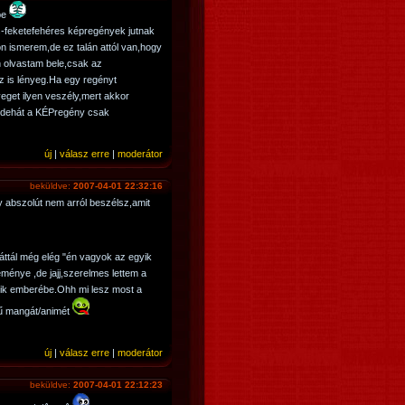
be
s-feketefehéres képregények jutnak
n ismerem,de ez talán attól van,hogy
n olvastam bele,csak az
ez is lényeg.Ha egy regényt
eget ilyen veszély,mert akkor
k,dehát a KÉPregény csak
új
|
válasz erre
|
moderátor
beküldve:
2007-04-01 22:32:16
y abszolút nem arról beszélsz,amit
áttál még elég "én vagyok az egyik
eménye ,de jajj,szerelmes lettem a
yik emberébe.Ohh mi lesz most a
tű mangát/animét
új
|
válasz erre
|
moderátor
beküldve:
2007-04-01 22:12:23