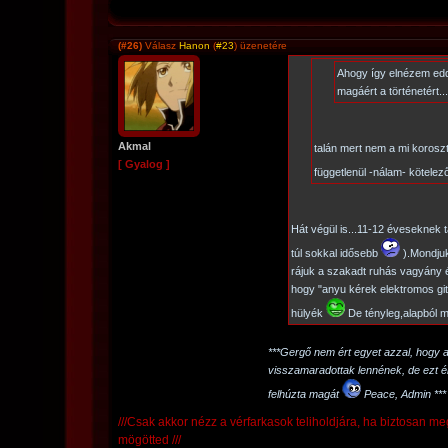
(#26)
Válasz
Hanon
(
#23
) üzenetére
Ahogy így elnézem ed
magáért a történetért
Akmal
talán mert nem a mi koroszt
[ Gyalog ]
függetlenül -nálam- kötelez
Hát végül is...11-12 éveseknek 
túl sokkal idősebb
).Mondjuk
rájuk a szakadt ruhás vagyány
hogy "anyu kérek elektromos git
hülyék
De tényleg,alapból m
***Gergő nem ért egyet azzal, hogy 
visszamaradottak lennének, de ezt é
felhúzta magát
Peace, Admin ***
///Csak akkor nézz a vérfarkasok teliholdjára, ha biztosan m
mögötted ///