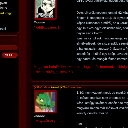
OFF: Nyugi gyerekek, legyen béke 
ogyan
re is.
Dejó, sikerült megvennem mind2 köte
árt vagy
Engem is megfogott a rajzok egyszer
Moonie
képes elmondani a műről, és a kara
[ Addiktgyanús ]
egy 16 éves agya elzsibbad tőle, hi
ezni!
bajom sincs tőle^^
Igaz, nincs túl sok mondanivalója, és
elmélkedések, de a szereplők személyi
a hangulata is nagyszerű. Sztem a Pr
lehetőség - kitűnő egy szép, tavaszi 
egy padra, és mangát támad kedved 
Meg akar halni? Hívja Moonie-t, ingyen és bérmentve shiniga
szívenszúrás, és kész!XD
(#30)
Válasz
Akmal
(
#26
) üzenetére
1, bár nem vagyok modi, de megkérlek
2, mások munkáit nem érdemes sz...
kész! amúgy kiváncsi lennék h te mi
magyaro-ra? ha már másokat leszóls
komoly címeket hozni!
vadooc
[ Megszállott ]
más.