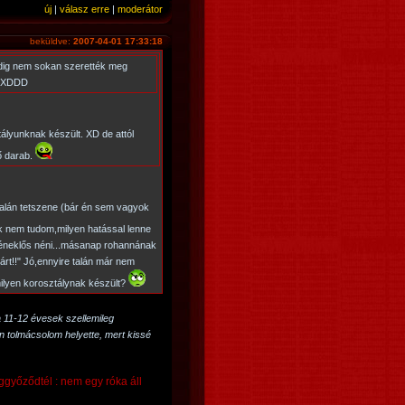
új
|
válasz erre
|
moderátor
beküldve:
2007-04-01 17:33:18
dig nem sokan szerették meg
...XDDD
ályunknak készült. XD de attól
ő darab.
talán tetszene (bár én sem vagyok
 nem tudom,milyen hatással lenne
 éneklős néni...másanap rohannának
árt!!" Jó,ennyire talán már nem
ilyen korosztálynak készült?
a 11-12 évesek szellemileg
n tolmácsolom helyette, mert kissé
eggyőződtél : nem egy róka áll