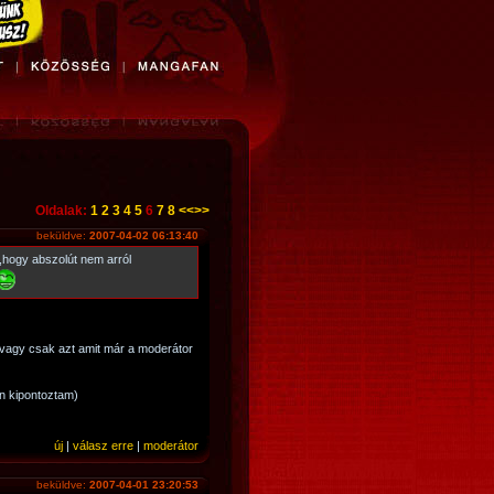
Oldalak:
1
2
3
4
5
6
7
8
<<
>>
beküldve:
2007-04-02 06:13:40
n,hogy abszolút nem arról
? vagy csak azt amit már a moderátor
 én kipontoztam)
új
|
válasz erre
|
moderátor
beküldve:
2007-04-01 23:20:53