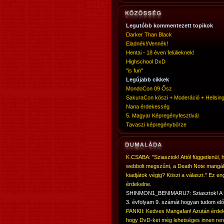
Legutóbb kommentezett topikok
Darker Than Black
Eladnék!/Vennék!
Hentai - 18 éven felülieknek!
Highschool DxD
"is fun"
Legújabb cikkek
MondoCon 09 Ősz
SakuraCon köszi + Moderáció + Hellsing
Nana érdekesség
5. Magyar Képregényfesztivál
Tavaszi képregénybörze
K.CSABA: "Sziasztok! Attól függetlenül, 
webbolt megszűnt, a Death Note mangá
kiadjátok végig? Köszi a választ." Ez en
érdekelne.
SHINMON1_BENIMARU7: Sziasztok! 
3. évfolyam 9. számát hogyan tudom elő
PANKII: Kedves Mangafan! Azután érdek
hogy DvD-ket még lehetséges innen ren