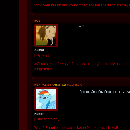
"hold your breath and count to ten and fall apart and start agai
(#28)
ok^^
Akmal
[ Gyalog ]
///Csak akkor nézz a vérfarkasok teliholdjára, ha biztosan m
mögötted ///
(#27)
Válasz
Akmal
(
#26
) üzenetére
Jójó,bocsánat,úgy értettem 11-12 év
Hanon
[ True shotafan ]
What? Robot zombies with lasers? Lasers don't exist!