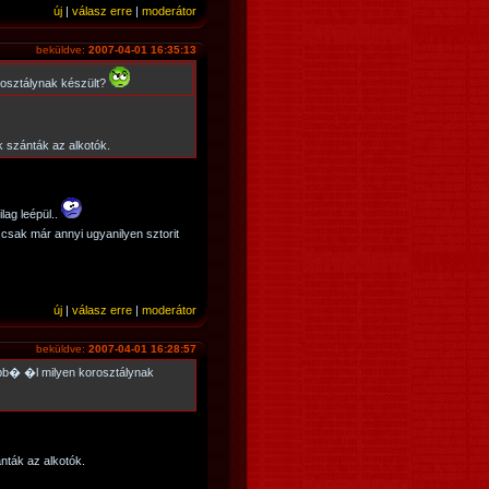
új
|
válasz erre
|
moderátor
beküldve:
2007-04-01 16:35:13
orosztálynak készült?
 szánták az alkotók.
lag leépül..
csak már annyi ugyanilyen sztorit
új
|
válasz erre
|
moderátor
beküldve:
2007-04-01 16:28:57
pb� �l milyen korosztálynak
nták az alkotók.