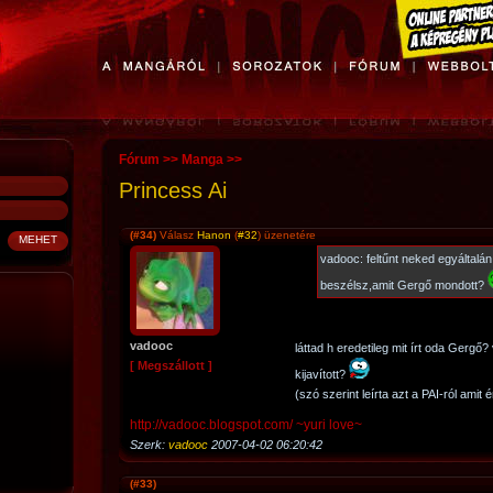
Fórum
>>
Manga
>>
Princess Ai
(#34)
Válasz
Hanon
(
#32
) üzenetére
vadooc: feltűnt neked egyáltalá
beszélsz,amit Gergő mondott?
vadooc
láttad h eredetileg mit írt oda Gergő
[ Megszállott ]
kijavított?
(szó szerint leírta azt a PAI-ról amit
http://vadooc.blogspot.com/ ~yuri love~
Szerk:
vadooc
2007-04-02 06:20:42
(#33)