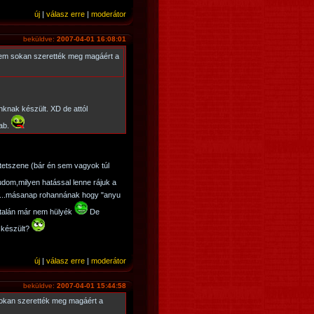
új
|
válasz erre
|
moderátor
beküldve:
2007-04-01 16:08:01
em sokan szerették meg magáért a
nknak készült. XD de attól
rab.
 tetszene (bár én sem vagyok túl
dom,milyen hatással lenne rájuk a
i...másanap rohannának hogy "anyu
e talán már nem hülyék
De
 készült?
új
|
válasz erre
|
moderátor
beküldve:
2007-04-01 15:44:58
okan szerették meg magáért a