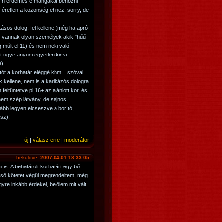
 h érdemes e mangákat behozni
n éretlen a közönség ehhez. sorry, de
ltásos dolog. fel kellene (még ha apró
vel vannak olyan személyek akik "hűű
múlt el 11) és nem neki való
t ugye anyuci egyetlen kicsi
e)
tót a korhatár eléggé khm... szóval
 kellene, nem is a karikázós dologra
feltüntetve pl 16+ az ajánlott kor. és
nem szép látvány, de sajnos
bb legyen elcseszve a borító,
vsz)!
új
|
válasz erre
|
moderátor
beküldve:
2007-04-01 18:33:05
is. A behatárolt korhatárt egy bő
 első kötetet végül megrendeltem, még
yre inkább érdekel, belőlem mit vált