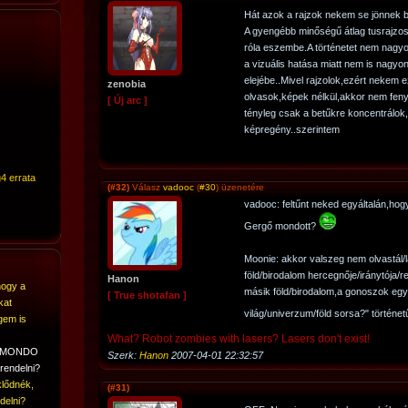
Hát azok a rajzok nekem se jönnek 
A gyengébb minőségű átlag tusrajzo
róla eszembe.A történetet nem nagyo
a vizuális hatása miatt nem is nagyo
elejébe..Mivel rajzolok,ezért nekem 
zenobia
olvasok,képek nélkül,akkor nem feny
[ Új arc ]
tényleg csak a betűkre koncentrálo
képregény..szerintem
4 errata
(#32)
Válasz
vadooc
(
#30
) üzenetére
vadooc: feltűnt neked egyáltalán,hog
Gergő mondott?
Moonie: akkor valszeg nem olvastál/l
föld/birodalom hercegnője/iránytója/r
Hanon
hogy a
másik föld/birodalom,a gonoszok eg
[ True shotafan ]
kat
világ/univerzum/föld sorsa?" történe
gem is
What? Robot zombies with lasers? Lasers don't exist!
A MONDO
Szerk:
Hanon
2007-04-01 22:32:57
rendelni?
lődnék,
(#31)
delni?