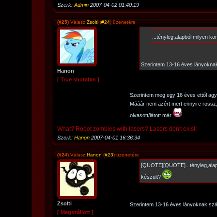
Szerk:
Admin
2007-04-02 01:40:19
(#25)
Válasz
Zsolti
(
#24
) üzenetére
...tényleg,alapból milyen k
Szerintem 13-16 éves lányoknak
Hanon
[ True shotafan ]
Szerintem meg egy 16 éves ettől agyi
Mááár nem azért mert ennyire rossz,
olvasott/látott már
What? Robot zombies with lasers? Lasers don't exist!
Szerk:
Hanon
2007-04-01 16:36:34
(#24)
Válasz
Hanon
(
#23
) üzenetére
[QUOTE][QUOTE]...tényleg,ala
készült?
Zsolti
Szerintem 13-16 éves lányoknak szá
[ Megszállott ]