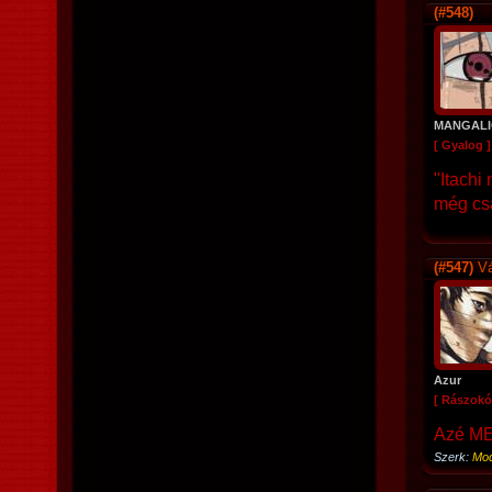
(#548)
MANGALI
[ Gyalog ]
"Itachi
még cs
(#547)
Vá
Azur
[ Rászokó
Azé M
Szerk:
Mod