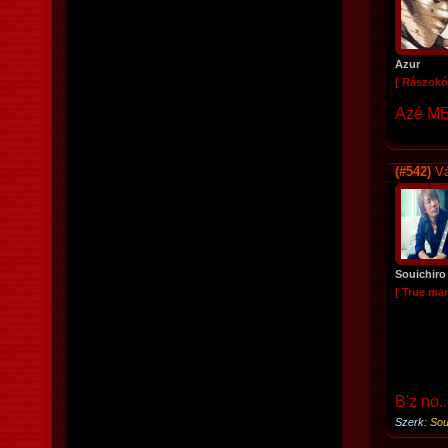
Azur
[ Rászokó
Azé M
(#542)
Vá
Souichiro
[ True ma
B'z no.
Szerk:
Sou