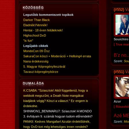
(#552)
Vá
Legutóbb kommentezett topikok
Darker Than Black
Eladnék!/Vennék!
Hentai - 18 éven felülieknek!
Highschool DxD
Souichiro
"is fun"
[ True ma
Legújabb cikkek
MondoCon 09 Ősz
B'z no.
SakuraCon köszi + Moderáció + Hellsing4 errata
Szerk:
Sou
Nana érdekesség
5. Magyar Képregényfesztivál
(#551)
Vá
Tavaszi képregénybörze
K.CSABA: "Sziasztok! Attól függetlenül, hogy a
webbolt megszűnt, a Death Note mangákat
kiadjátok végig? Köszi a választ." Ez engem is
Azur
érdekelne.
[ Rászokó
SHINMON1_BENIMARU7: Sziasztok! A MONDO
Azé M
3. évfolyam 9. számát hogyan tudom előrendelni?
PANKII: Kedves Mangafan! Azután érdeklődnék,
Szerk:
Mod
hogy DvD-ket még lehetséges innen rendelni?