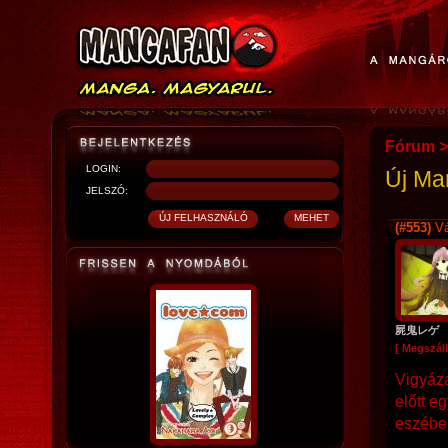
Fórum
>
LOGIN:
Új Ma
JELSZÓ:
(#553)
Vá
屍鬼レゲ
[ Megszáll
Vigyáza
előtt e
eszébe