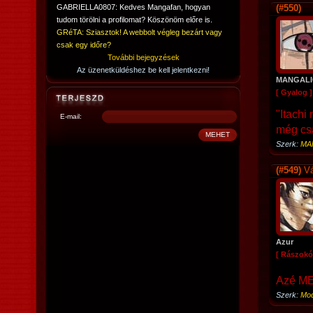
GABRIELLA0807: Kedves Mangafan, hogyan
(#550)
tudom törölni a profilomat? Köszönöm előre is.
GRéTA: Sziasztok! A webbolt végleg bezárt vagy
csak egy időre?
További bejegyzések
Az üzenetküldéshez be kell jelentkezni!
MANGALI
[ Gyalog ]
"Itachi
E-mail:
még cs
Szerk:
MA
(#549)
Vá
Azur
[ Rászokó
Azé M
Szerk:
Mod