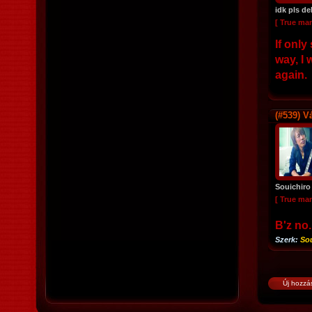
idk pls de
[ True ma
If only
way, I
again.
(#539)
Vá
Souichiro
[ True ma
B'z no.
Szerk:
So