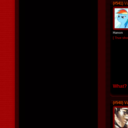
(#541)
Vá
Hanon
[ True sho
What? 
(#540)
Vá