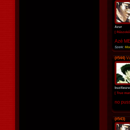
Azur
[ Rászokó
Azé M
Szerk:
Mod
(#544)
Vá
buzifasz
[ True ma
no puss
(#543)