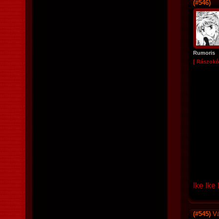
(#546)
Rumoris
[ Rászokó
Ike Ike
(#545)
Vá