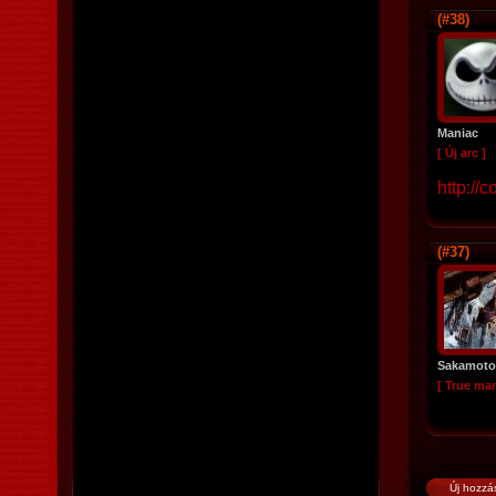
(#38)
Maniac
[ Új arc ]
http://
(#37)
Sakamoto
[ True ma