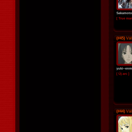
Sakamoto
[ True ma
(#45)
Vál
yuki--enm
[ Új arc ]
(#44)
Vál