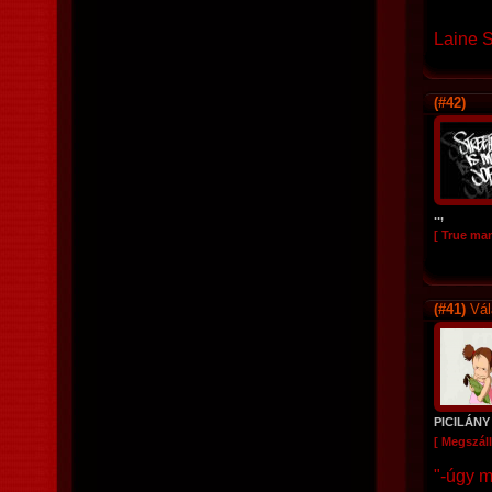
Laine 
(#42)
..,
[ True ma
(#41)
Vál
PICILÁNY
[ Megszáll
"-úgy m