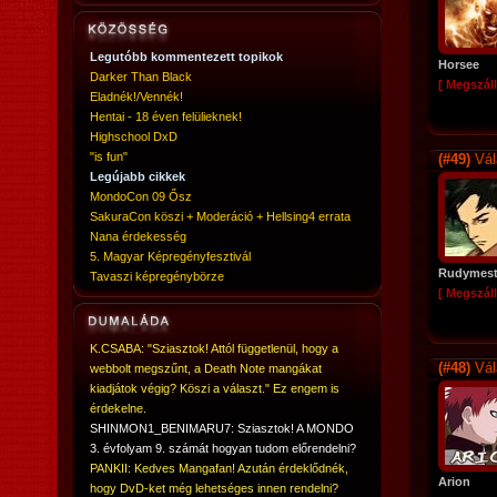
Legutóbb kommentezett topikok
Horsee
Darker Than Black
[ Megszáll
Eladnék!/Vennék!
Hentai - 18 éven felülieknek!
Highschool DxD
"is fun"
(#49)
Vál
Legújabb cikkek
MondoCon 09 Ősz
SakuraCon köszi + Moderáció + Hellsing4 errata
Nana érdekesség
5. Magyar Képregényfesztivál
Rudymest
Tavaszi képregénybörze
[ Megszáll
K.CSABA: "Sziasztok! Attól függetlenül, hogy a
(#48)
Vál
webbolt megszűnt, a Death Note mangákat
kiadjátok végig? Köszi a választ." Ez engem is
érdekelne.
SHINMON1_BENIMARU7: Sziasztok! A MONDO
3. évfolyam 9. számát hogyan tudom előrendelni?
PANKII: Kedves Mangafan! Azután érdeklődnék,
Arion
hogy DvD-ket még lehetséges innen rendelni?