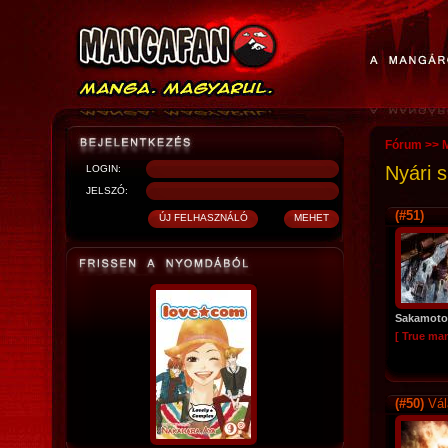
Fórum
>>
Nyári 
LOGIN:
JELSZÓ:
(#51)
Sakamoto
[ True ma
(#50)
Vál