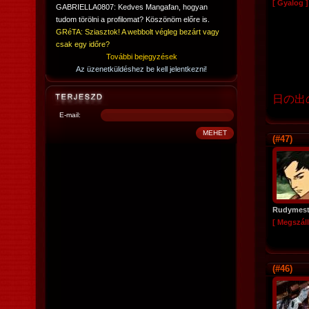
[ Gyalog ]
GABRIELLA0807: Kedves Mangafan, hogyan
tudom törölni a profilomat? Köszönöm előre is.
GRéTA: Sziasztok! A webbolt végleg bezárt vagy
csak egy időre?
További bejegyzések
Az üzenetküldéshez be kell jelentkezni!
日の出
E-mail:
(#47)
Rudymest
[ Megszáll
(#46)