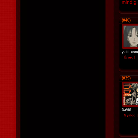
mindig 
(#40)
yuki--enm
[ Új arc ]
(#39)
DaViS
[ Gyalog ]