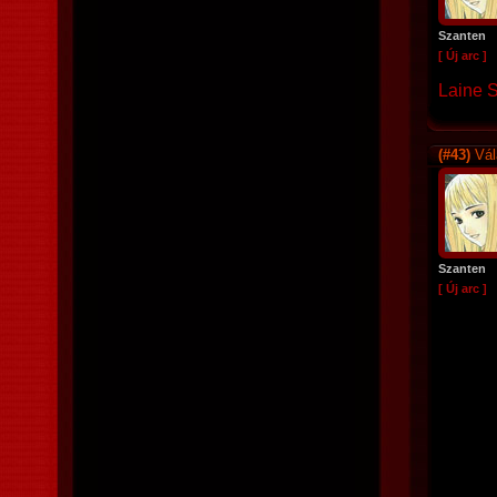
Szanten
[ Új arc ]
Laine 
(#43)
Vál
Szanten
[ Új arc ]