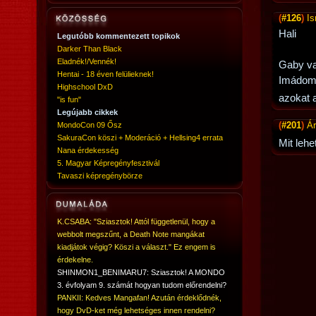
(
#126
)
I
Hali
Legutóbb kommentezett topikok
Darker Than Black
Eladnék!/Vennék!
Gaby va
Hentai - 18 éven felülieknek!
Imádom 
Highschool DxD
azokat a
"is fun"
Legújabb cikkek
(
#201
)
Ár
MondoCon 09 Ősz
SakuraCon köszi + Moderáció + Hellsing4 errata
Mit leh
Nana érdekesség
5. Magyar Képregényfesztivál
Tavaszi képregénybörze
K.CSABA: "Sziasztok! Attól függetlenül, hogy a
webbolt megszűnt, a Death Note mangákat
kiadjátok végig? Köszi a választ." Ez engem is
érdekelne.
SHINMON1_BENIMARU7: Sziasztok! A MONDO
3. évfolyam 9. számát hogyan tudom előrendelni?
PANKII: Kedves Mangafan! Azután érdeklődnék,
hogy DvD-ket még lehetséges innen rendelni?