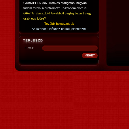
GABRIELLA0807: Kedves Mangafan, hogyan
tudom törölni a profilomat? Köszönöm előre is.
GRéTA: Sziasztok! A webbolt végleg bezárt vagy
csak egy időre?
További bejegyzések
Az üzenetküldéshez be kell jelentkezni!
E-mail: