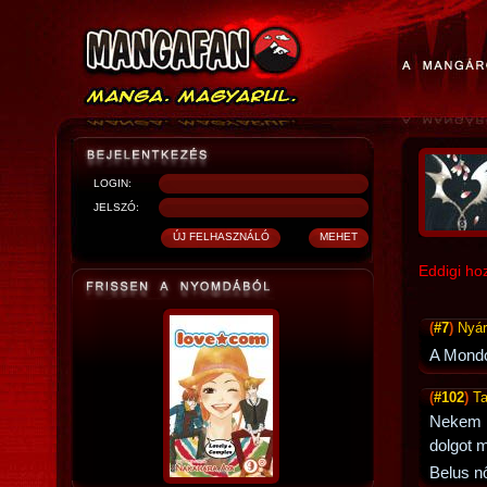
LOGIN:
JELSZÓ:
Eddigi ho
(
#7
)
Nyár
A Mondo-
(
#102
)
Ta
Nekem na
dolgot 
Belus n