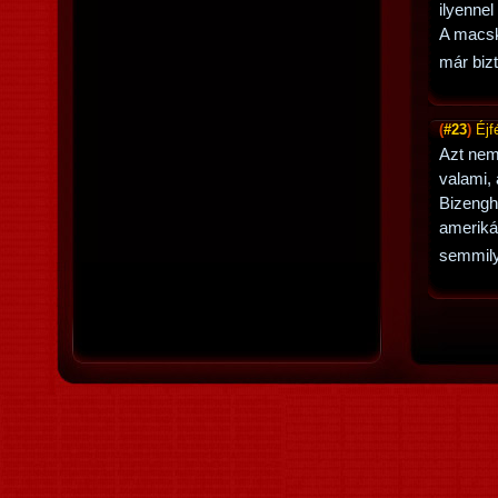
ilyennel
A macsk
már bizt
(
#23
)
Éjf
Azt nem
valami, 
Bizengh
amerikáb
semmily