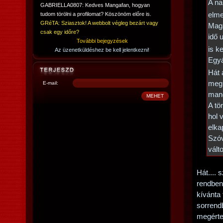
A na
GABRIELLA0807: Kedves Mangafan, hogyan
tudom törölni a profilomat? Köszönöm előre is.
elm
GRéTA: Sziasztok! A webbolt végleg bezárt vagy
Maga
csak egy időre?
idő 
További bejegyzések
is k
Az üzenetküldéshez be kell jelentkezni!
Egyá
Hát
megp
E-mail:
mang
A tö
hol 
elka
Szóv
vált
Hát.... 
rendben.
kívánta 
sorrendb
megérte