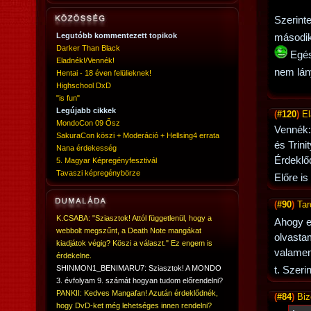
Szerinte
Legutóbb kommentezett topikok
második
Darker Than Black
Egész
Eladnék!/Vennék!
nem lán
Hentai - 18 éven felülieknek!
Highschool DxD
"is fun"
Legújabb cikkek
(
#120
)
El
MondoCon 09 Ősz
Vennék:
SakuraCon köszi + Moderáció + Hellsing4 errata
és Trini
Nana érdekesség
Érdeklő
5. Magyar Képregényfesztivál
Tavaszi képregénybörze
Előre i
(
#90
)
Tar
K.CSABA: "Sziasztok! Attól függetlenül, hogy a
Ahogy e
webbolt megszűnt, a Death Note mangákat
olvastam
kiadjátok végig? Köszi a választ." Ez engem is
valamen
érdekelne.
SHINMON1_BENIMARU7: Sziasztok! A MONDO
t. Szeri
3. évfolyam 9. számát hogyan tudom előrendelni?
PANKII: Kedves Mangafan! Azután érdeklődnék,
(
#84
)
Biz
hogy DvD-ket még lehetséges innen rendelni?