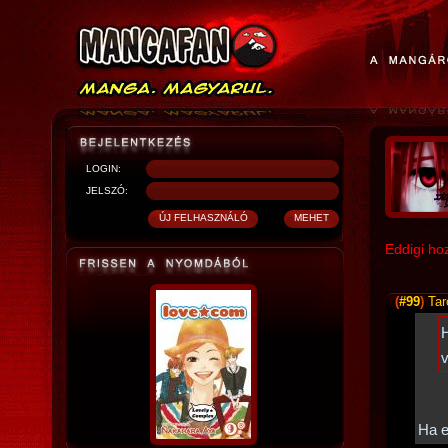
LOGIN:
JELSZÓ:
Eddigi ho
(
#99
)
Tar
H
v
Ha e