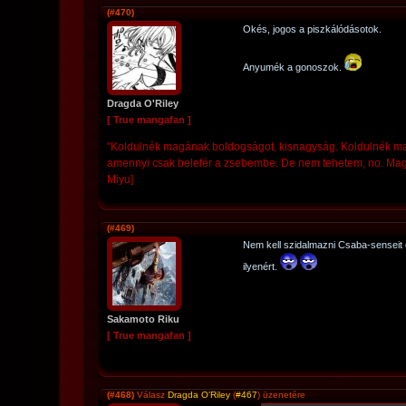
(#470)
Okés, jogos a piszkálódásotok.
Anyumék a gonoszok.
Dragda O'Riley
[ True mangafan ]
"Koldulnék magának boldogságot, kisnagyság. Koldulnék mag
amennyi csak belefér a zsebembe. De nem tehetem, no. Maga h
Miyu]
(#469)
Nem kell szidalmazni Csaba-senseit 
ilyenért.
Sakamoto Riku
[ True mangafan ]
(#468)
Válasz
Dragda O'Riley
(
#467
) üzenetére