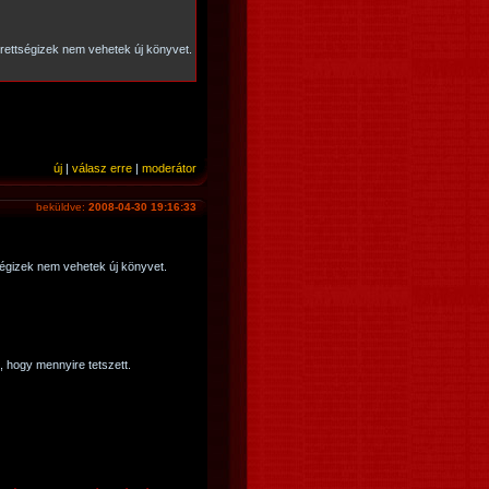
ettségizek nem vehetek új könyvet.
új
|
válasz erre
|
moderátor
beküldve:
2008-04-30 19:16:33
égizek nem vehetek új könyvet.
hogy mennyire tetszett.