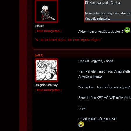
Piszkok vagytok, Csaba.
Nem vehetem meg.Tilos. Amíg ér
Anyuék eltiltottak.
alister
[ True mangafan ]
Akkor nem anyudék a piszkok?
"A napra lehet nézni, de nem egészséges."
(#467)
Piszkok vagytok, Csaba.
Nem vehetem meg.Tilos. Amíg éretts
Anyuék eltiltottak.
Dragda O'Riley
*sír...zokog...bőg...már csak szipog*
[ True mangafan ]
Szóval kábé KÉT HÓNAP múlva írok, 
Pápá
Ui: Xéni! Mit szólsz hozzá?