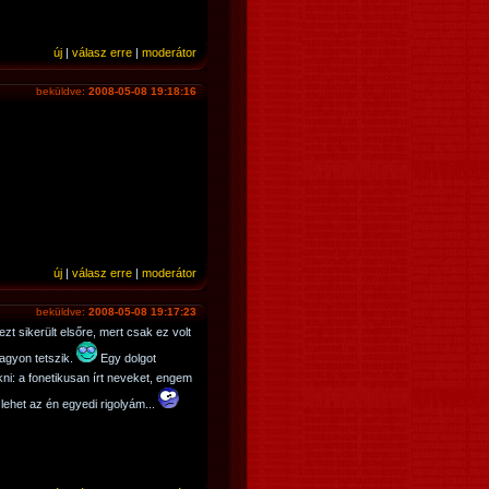
új
|
válasz erre
|
moderátor
beküldve:
2008-05-08 19:18:16
új
|
válasz erre
|
moderátor
beküldve:
2008-05-08 19:17:23
t sikerült elsőre, mert csak ez volt
nagyon tetszik.
Egy dolgot
: a fonetikusan írt neveket, engem
lehet az én egyedi rigolyám...