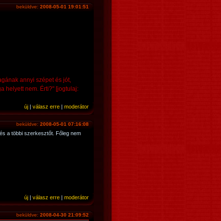
beküldve:
2008-05-01 19:01:51
ának annyi szépet és jót,
elyett nem. Érti?" [jogtulaj:
új
|
válasz erre
|
moderátor
beküldve:
2008-05-01 07:16:08
és a többi szerkesztőt. Főleg nem
új
|
válasz erre
|
moderátor
beküldve:
2008-04-30 21:09:52