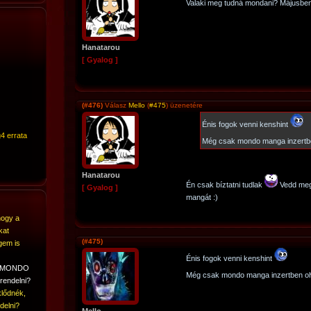
Valaki meg tudná mondani? Májusbe
Hanatarou
[ Gyalog ]
(#476)
Válasz
Mello
(
#475
) üzenetére
Énis fogok venni kenshint
4 errata
Még csak mondo manga inzertbe
Hanatarou
Én csak bíztatni tudlak
Vedd meg,
[ Gyalog ]
mangát :)
hogy a
kat
(#475)
gem is
Énis fogok venni kenshint
A MONDO
Még csak mondo manga inzertben ol
rendelni?
lődnék,
delni?