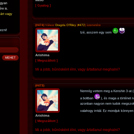
Mello
ogyan
[ Gyalog ]
re is.
árt vagy
(#474)
Válasz
Dragda O'Riley
(
#472
) üzenetére
ezni!
Izé, asszem egy sem
Arishima
[ Megszállott ]
Mi a jobb, bűnösként élni, vagy ártatlanul meghalni?
(#473)
Nemrég vettem meg a Kenshin 3-at (ez
a boltban
), és maga a történet 
azonban nagyon nem tudok megszokni
valahogy irritál. Ez mondjuk könnyen 
Arishima
[ Megszállott ]
Mi a jobb, bűnösként élni, vagy ártatlanul meghalni?