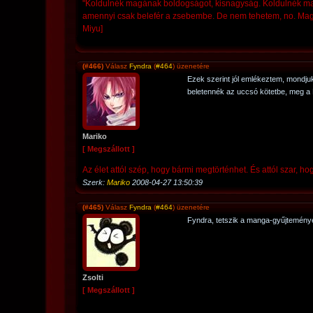
"Koldulnék magának boldogságot, kisnagyság. Koldulnék mag
amennyi csak belefér a zsebembe. De nem tehetem, no. Maga h
Miyu]
(#466)
Válasz
Fyndra
(
#464
) üzenetére
Ezek szerint jól emlékeztem, mondjuk
beletennék az uccsó kötetbe, meg a 
Mariko
[ Megszállott ]
Az élet attól szép, hogy bármi megtörténhet. És attól szar, hog
Szerk:
Mariko
2008-04-27 13:50:39
(#465)
Válasz
Fyndra
(
#464
) üzenetére
Fyndra, tetszik a manga-gyűjtemény
Zsolti
[ Megszállott ]