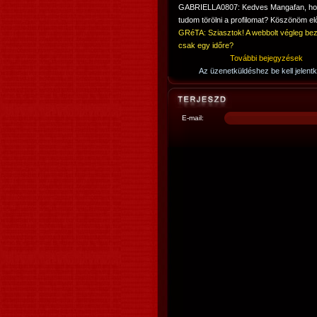
GABRIELLA0807: Kedves Mangafan, h
tudom törölni a profilomat? Köszönöm elő
GRéTA: Sziasztok! A webbolt végleg bez
csak egy időre?
További bejegyzések
Az üzenetküldéshez be kell jelentk
E-mail: