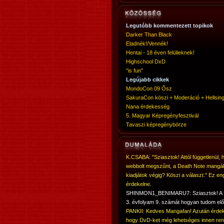
Legutóbb kommentezett topikok
Darker Than Black
Eladnék!/Vennék!
Hentai - 18 éven felülieknek!
Highschool DxD
"is fun"
Legújabb cikkek
MondoCon 09 Ősz
SakuraCon köszi + Moderáció + Hellsing
Nana érdekesség
5. Magyar Képregényfesztivál
Tavaszi képregénybörze
K.CSABA: "Sziasztok! Attól függetlenül, 
webbolt megszűnt, a Death Note mangá
kiadjátok végig? Köszi a választ." Ez en
érdekelne.
SHINMON1_BENIMARU7: Sziasztok! 
3. évfolyam 9. számát hogyan tudom elő
PANKII: Kedves Mangafan! Azután érdek
hogy DvD-ket még lehetséges innen ren