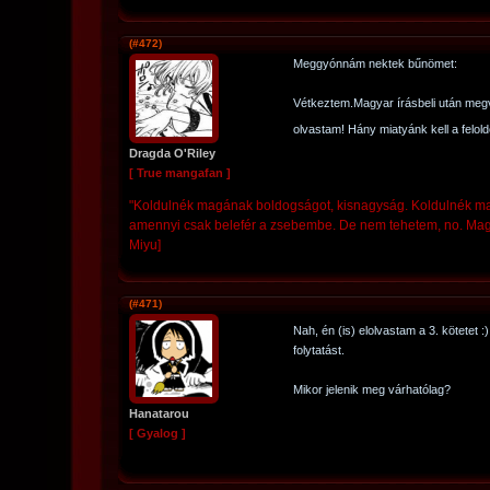
(#472)
Meggyónnám nektek bűnömet:
Vétkeztem.Magyar írásbeli után megve
olvastam! Hány miatyánk kell a felo
Dragda O'Riley
[ True mangafan ]
"Koldulnék magának boldogságot, kisnagyság. Koldulnék mag
amennyi csak belefér a zsebembe. De nem tehetem, no. Maga h
Miyu]
(#471)
Nah, én (is) elolvastam a 3. kötetet 
folytatást.
Mikor jelenik meg várhatólag?
Hanatarou
[ Gyalog ]