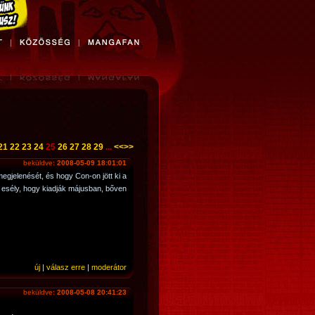
21
22
23
24
25
26
27
28
29
...
<<
>>
beküldve:
2008-05-09 18:01:01
gjelenését, és hogy Con-on jött ki a
Az esély, hogy kiadják májusban, bőven
új
|
válasz erre
|
moderátor
beküldve:
2008-05-08 20:41:23