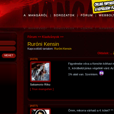
Fórum
>>
Kiadványok
>>
Ruróni Kensin
Kapcsolódó tartalom:
Ruróni Kensin
Oldalak: ...
(#478)
Figyelmebe véva a Kenshin kéthavi me
3., körülbelül június végefelé várd. 
1% alatt van. Szerintem.
Sakamoto Riku
[ True mangafan ]
(#477)
Ömm, mikorra várható a 4. kötet? ^^