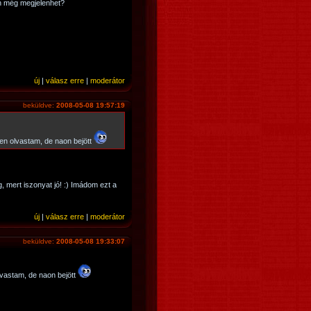
n még megjelenhet?
új
|
válasz erre
|
moderátor
beküldve:
2008-05-08 19:57:19
n olvastam, de naon bejött
 mert iszonyat jó! :) Imádom ezt a
új
|
válasz erre
|
moderátor
beküldve:
2008-05-08 19:33:07
vastam, de naon bejött