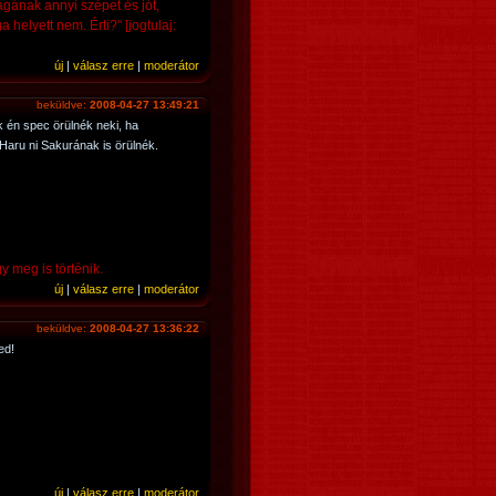
ának annyi szépet és jót,
elyett nem. Érti?" [jogtulaj:
új
|
válasz erre
|
moderátor
beküldve:
2008-04-27 13:49:21
 én spec örülnék neki, ha
Haru ni Sakurának is örülnék.
y meg is történik.
új
|
válasz erre
|
moderátor
beküldve:
2008-04-27 13:36:22
ed!
új
|
válasz erre
|
moderátor