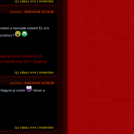
új
|
válasz erre
|
moderátor
beküldve:
2008-05-08 19:14:56
ttem a harmadik kötetet! És el is
ldozáshoz?
ának annyi szépet és jót,
elyett nem. Érti?" [jogtulaj:
új
|
válasz erre
|
moderátor
beküldve:
2008-05-03 15:08:36
:) Nagyon jó sztem
Várom a
új
|
válasz erre
|
moderátor