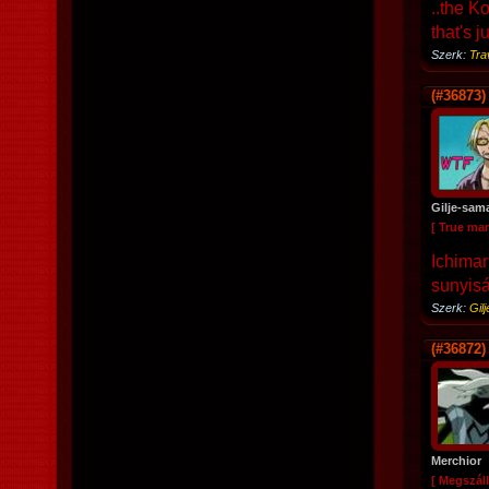
..the Ko
that's j
Szerk:
Tra
(#36873)
Gilje-sam
[ True ma
Ichimar
sunyiság
Szerk:
Gil
(#36872)
Merchior
[ Megszáll