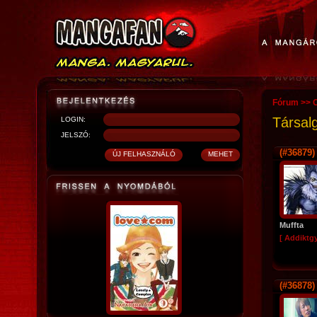
Fórum
>>
O
Társal
LOGIN:
JELSZÓ:
(#36879)
Muffta
[ Addiktg
(#36878)