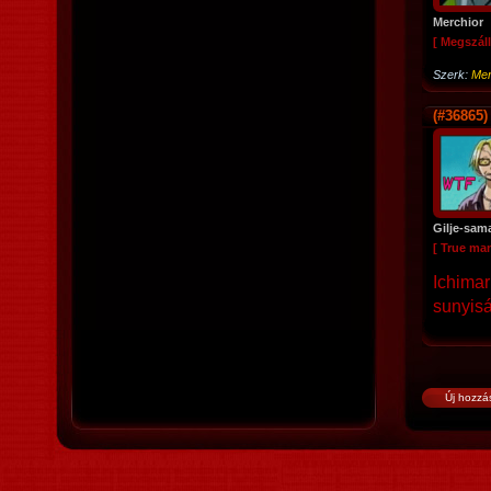
Merchior
[ Megszáll
Szerk:
Mer
(#36865)
Gilje-sam
[ True ma
Ichimar
sunyiság