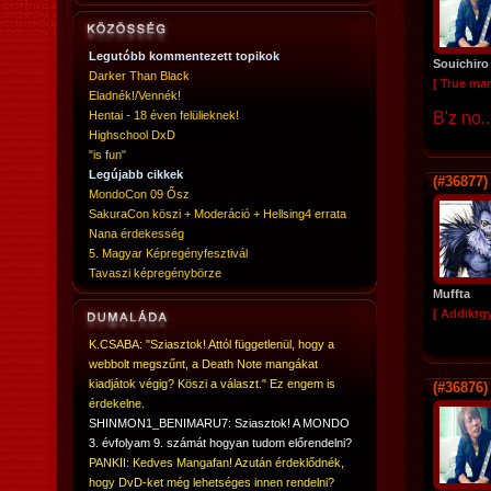
Legutóbb kommentezett topikok
Souichiro
Darker Than Black
[ True ma
Eladnék!/Vennék!
Hentai - 18 éven felülieknek!
B'z no.
Highschool DxD
"is fun"
Legújabb cikkek
(#36877)
MondoCon 09 Ősz
SakuraCon köszi + Moderáció + Hellsing4 errata
Nana érdekesség
5. Magyar Képregényfesztivál
Tavaszi képregénybörze
Muffta
[ Addiktg
K.CSABA: "Sziasztok! Attól függetlenül, hogy a
webbolt megszűnt, a Death Note mangákat
kiadjátok végig? Köszi a választ." Ez engem is
(#36876)
érdekelne.
SHINMON1_BENIMARU7: Sziasztok! A MONDO
3. évfolyam 9. számát hogyan tudom előrendelni?
PANKII: Kedves Mangafan! Azután érdeklődnék,
hogy DvD-ket még lehetséges innen rendelni?