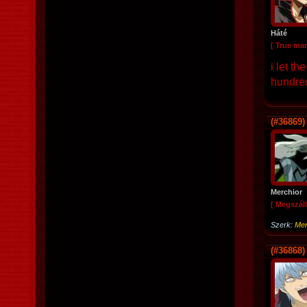
Háté
[ True ma
i let t
hundred
(#36869)
Merchior
[ Megszáll
Szerk:
Mer
(#36868)