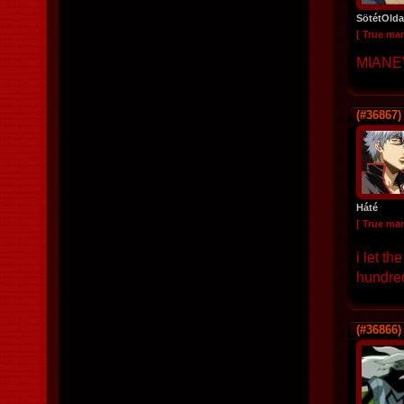
SötétOlda
[ True ma
MIANE
(#36867)
Háté
[ True ma
i let t
hundred
(#36866)