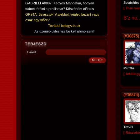
Souichiro
GABRIELLA0807: Kedves Mangafan, hogyan
[ True ma
tudom törölni a profilomat? Köszönöm előre is.
GRéTA: Sziasztok! A webbolt végleg bezárt vagy
B'z no.
csak egy időre?
További bejegyzések
Az üzenetküldéshez be kell jelentkezni!
(#36875)
E-mail:
Muffta
[ Addiktg
(#36874)
Travis
[ Rászokó