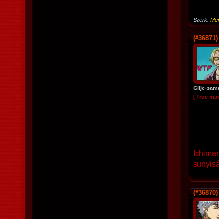
Szerk:
Mer
(#36871)
Gilje-sam
[ True ma
Ichimar
sunyiság
(#36870)