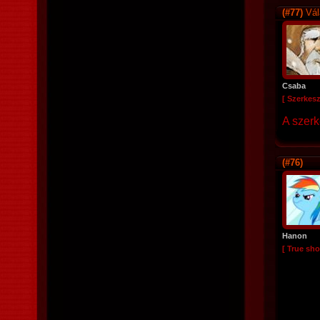
(#77)
Vál
Csaba
[ Szerkesz
A szerk
(#76)
Hanon
[ True sho