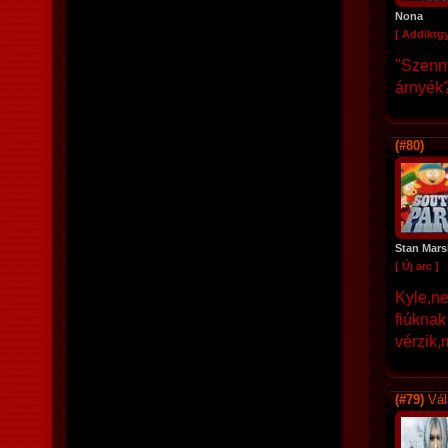
Nona
[ Addiktg
"Szenny
árnyék
(#80)
Stan Mar
[ Új arc ]
Kyle,ne
fiúknak
vérzik,
(#79)
Vál