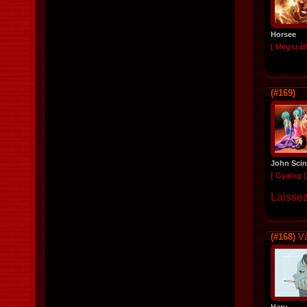
Horsee
[ Megszáll
(#169)
John Sci
[ Gyalog ]
Laissez
(#168)
Vá