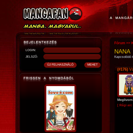
Fórum
>>
NANA
LOGIN:
JELSZÓ:
Kapcsolódó t
(#176)
Vá
Meglivorn
[ Régi arc 