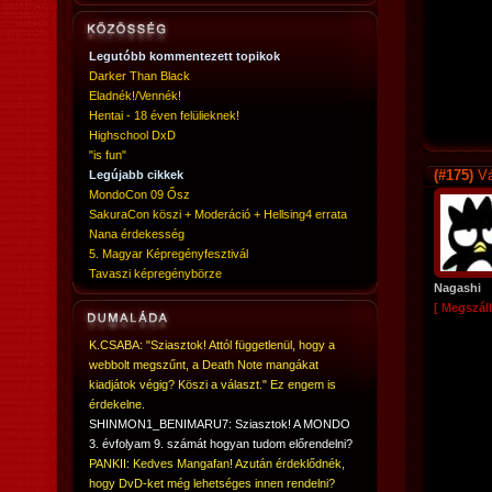
Legutóbb kommentezett topikok
Darker Than Black
Eladnék!/Vennék!
Hentai - 18 éven felülieknek!
Highschool DxD
"is fun"
(#175)
Vá
Legújabb cikkek
MondoCon 09 Ősz
SakuraCon köszi + Moderáció + Hellsing4 errata
Nana érdekesség
5. Magyar Képregényfesztivál
Tavaszi képregénybörze
Nagashi
[ Megszáll
K.CSABA: "Sziasztok! Attól függetlenül, hogy a
webbolt megszűnt, a Death Note mangákat
kiadjátok végig? Köszi a választ." Ez engem is
érdekelne.
SHINMON1_BENIMARU7: Sziasztok! A MONDO
3. évfolyam 9. számát hogyan tudom előrendelni?
PANKII: Kedves Mangafan! Azután érdeklődnék,
hogy DvD-ket még lehetséges innen rendelni?