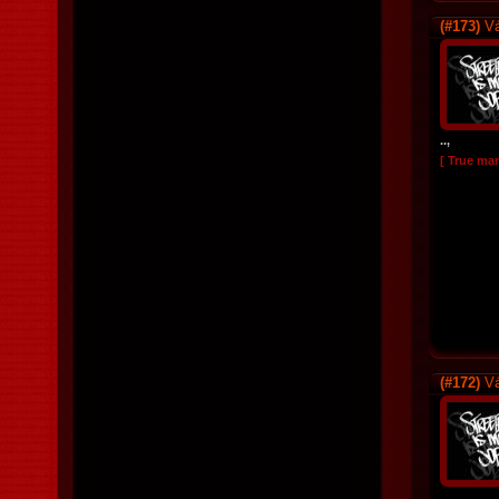
(#173)
Vá
..,
[ True ma
(#172)
Vá
..,