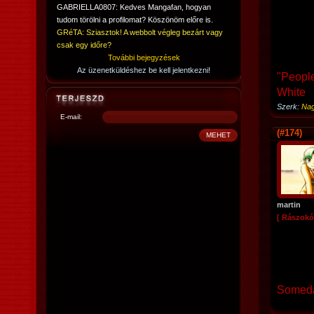
GABRIELLA0807: Kedves Mangafan, hogyan
tudom törölni a profilomat? Köszönöm előre is.
GRéTA: Sziasztok! A webbolt végleg bezárt vagy
csak egy időre?
További bejegyzések
Az üzenetküldéshez be kell jelentkezni!
"People
White
Szerk:
Nag
E-mail:
(#174)
martin
[ Rászokó
Someda