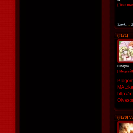
[ True ma
Szerk:
..,
2
(#171)
Elhaym
[ Megszáll
Blogom:
MAL:ke
http://
Olvasom
(#170)
Vá