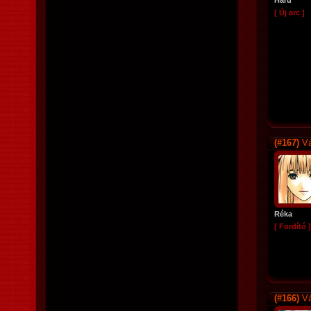
Haru
[ Új arc ]
(#167)
Vá
Réka
[ Fordító ]
(#166)
Vá