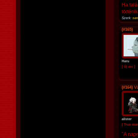
Ha talá
történi
Szerk:
san
(#165)
Haru
[ Új arc ]
(#164)
Vá
alister
[ True ma
"A napr