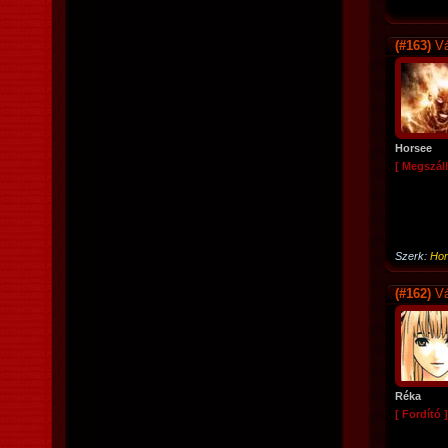
(#163)
Vá
Horsee
[ Megszáll
Szerk:
Hor
(#162)
Vá
Réka
[ Fordító ]