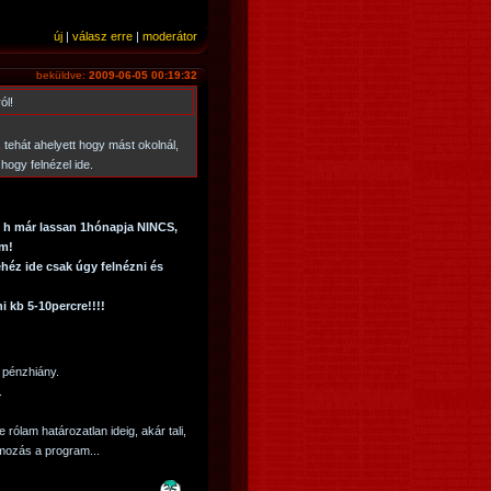
új
|
válasz erre
|
moderátor
beküldve:
2009-06-05 00:19:32
ól!
e, tehát ahelyett hogy mást okolnál,
 hogy felnézel ide.
 h már lassan 1hónapja NINCS,
em!
héz ide csak úgy felnézni és
i kb 5-10percre!!!!
: pénzhiány.
.
 rólam határozatlan ideig, akár tali,
umozás a program...