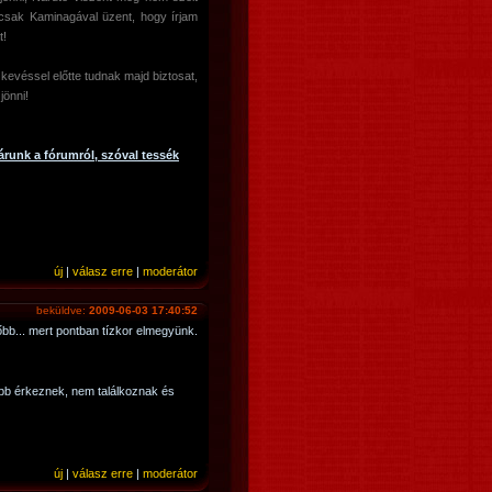
csak Kaminagával üzent, hogy írjam
t!
 kevéssel előtte tudnak majd biztosat,
jönni!
árunk a fórumról, szóval tessék
új
|
válasz erre
|
moderátor
beküldve:
2009-06-03 17:40:52
őbb... mert pontban tízkor elmegyünk.
bb érkeznek, nem találkoznak és
új
|
válasz erre
|
moderátor