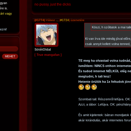
ogyan
no pussy, just the dicks
re is.
árt vagy
(#1774)
Válasz
..,
(
#1724
) üzenetére
Köszi, h szóltatok a mai talir
ezni!
Ki van írva ide mindig jóval előr
csak annyit kellett volna tenned,
SötétOldal
[ True mangafan ]
TE meg ha olvastad volna tudnád,
ismétlem: NINCS otthon internet
És tudod internet NÉLKÜL elég ne
megtudni, h tali lesz!
Hetente örülök ha 1x feltudok jönn
Szombati tali: Részemről lefújva. OK
Azzi, a tábor: Lefújva. OK: pénzhiány
És amit kijelentek: bátran mondjatok le
akár kirándulás, akár internetes for