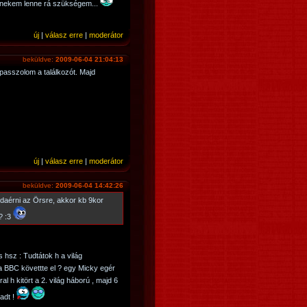
g nekem lenne rá szükségem...
új
|
válasz erre
|
moderátor
beküldve:
2009-06-04 21:04:13
passzolom a találkozót. Majd
új
|
válasz erre
|
moderátor
beküldve:
2009-06-04 14:42:26
daérni az Örsre, akkor kb 9kor
? :3
 hsz : Tudtátok h a világ
 BBC követtte el ? egy Micky egér
ral h kitört a 2. világ háború , majd 6
adt !