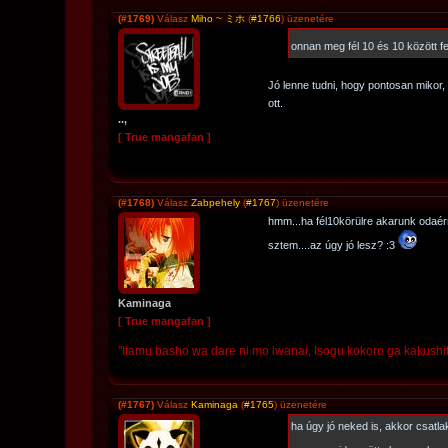
(#1769)
Válasz
Miho ~ ミホ
(
#1766
) üzenetére
onnan meg fél 10 és 10 között 
Jó lenne tudni, hogy pontosan mikor,
ott.
..,
[ True mangafan ]
(#1768)
Válasz
Zabpehely
(
#1767
) üzenetére
hmm...ha fél10körülre akarunk odaérn
sztem....az úgy jó lesz? :3
Kaminaga
[ True mangafan ]
"Itamu basho wa dare ni mo iwanai, Isogu kokoro ga kakushi
(#1767)
Válasz
Kaminaga
(
#1765
) üzenetére
ha úgy jó neked is, akkor csatl