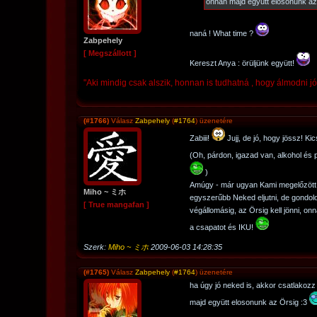
onnan majd együtt elosonunk az
naná ! What time ?
Zabpehely
[ Megszállott ]
Kereszt Anya : örüljünk együtt!
"Aki mindig csak alszik, honnan is tudhatná , hogy álmodni j
(#1766)
Válasz
Zabpehely
(
#1764
) üzenetére
Zabiii!
Jujj, de jó, hogy jössz! Ki
(Oh, párdon, igazad van, alkohol és 
)
Amúgy - már ugyan Kami megelőzött
Miho ~ ミホ
egyszerűbb Neked eljutni, de gondolo
[ True mangafan ]
végállomásig, az Örsig kell jönni, on
a csapatot és IKU!
Szerk:
Miho ~ ミホ
2009-06-03 14:28:35
(#1765)
Válasz
Zabpehely
(
#1764
) üzenetére
ha úgy jó neked is, akkor csatlakozz
majd együtt elosonunk az Örsig :3