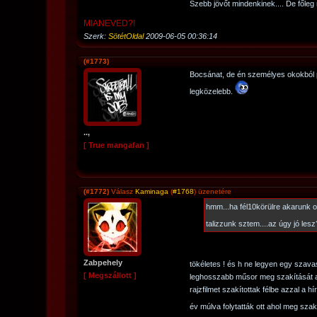
Szebb jövőt mindenkinek.... De főle
MIANEVED?!
Szerk:
SötétOldal
2009-06-05 00:36:14
(#1773)
Bocsánat, de én személyes okokból 
legközelebb.
..,
[ True mangafan ]
(#1772)
Válasz
Kaminaga
(
#1768
) üzenetére
hmm...ha fél10körülre akarunk o
talizzunk sztem....az úgy jó lesz
Zabpehely
tökéletes ! és h ne legyen egy szavas
[ Megszállott ]
leghosszabb műsor meg szakítását a
rajzfilmet szakítottak félbe azzal a hír
év múlva folytatták ott ahol meg szak