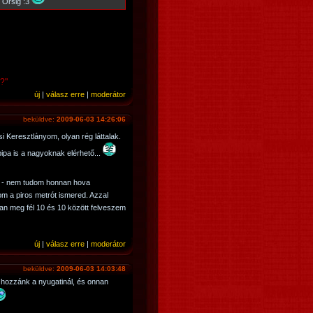
 Örsig :3
ó?"
új
|
válasz erre
|
moderátor
beküldve:
2009-06-03 14:26:06
csi Keresztlányom, olyan rég láttalak.
pipa is a nagyoknak elérhető...
 - nem tudom honnan hova
m a piros metrót ismered. Azzal
nan meg fél 10 és 10 között felveszem
új
|
válasz erre
|
moderátor
beküldve:
2009-06-03 14:03:48
 hozzánk a nyugatinál, és onnan