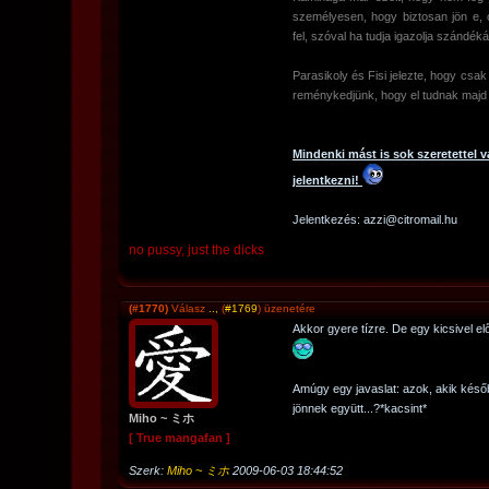
személyesen, hogy biztosan jön e, 
fel, szóval ha tudja igazolja szándéká
Parasikoly és Fisi jelezte, hogy csak
reménykedjünk, hogy el tudnak majd 
Mindenki mást is sok szeretettel v
jelentkezni!
Jelentkezés: azzi@citromail.hu
no pussy, just the dicks
(#1770)
Válasz
..,
(
#1769
) üzenetére
Akkor gyere tízre. De egy kicsivel el
Amúgy egy javaslat: azok, akik késő
jönnek együtt...?*kacsint*
Miho ~ ミホ
[ True mangafan ]
Szerk:
Miho ~ ミホ
2009-06-03 18:44:52