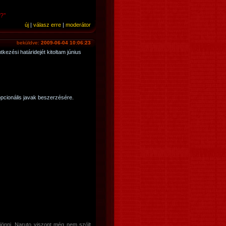
ó?"
új
|
válasz erre
|
moderátor
beküldve:
2009-06-04 10:06:23
kezési határidejét kitoltam június
opcionális javak beszerzésére.
önni, Naruto viszont még nem szólt