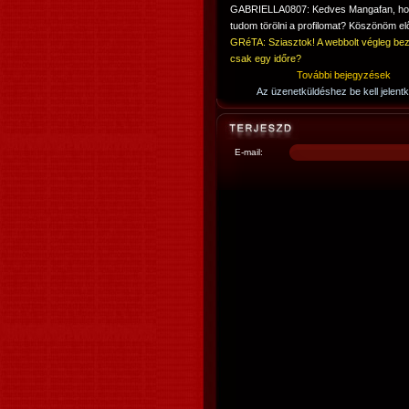
GABRIELLA0807: Kedves Mangafan, h
tudom törölni a profilomat? Köszönöm elő
GRéTA: Sziasztok! A webbolt végleg bez
csak egy időre?
További bejegyzések
Az üzenetküldéshez be kell jelentk
E-mail: