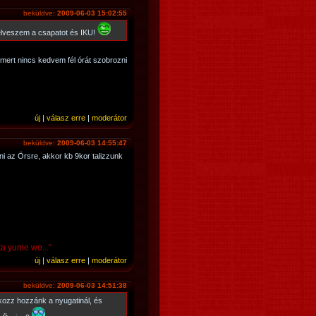
beküldve:
2009-06-03 15:02:55
felveszem a csapatot és IKU!
 mert nincs kedvem fél órát szobrozni
új
|
válasz erre
|
moderátor
beküldve:
2009-06-03 14:55:47
i az Örsre, akkor kb 9kor talizzunk
ta yume wo..."
új
|
válasz erre
|
moderátor
beküldve:
2009-06-03 14:51:38
akozz hozzánk a nyugatinál, és