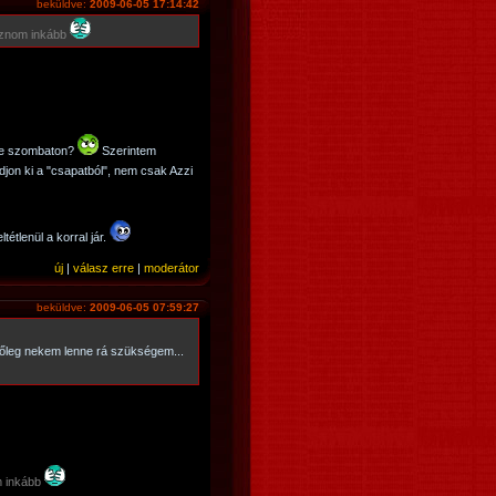
beküldve:
2009-06-05 17:14:42
oznom inkább
ere szombaton?
Szerintem
jon ki a "csapatból", nem csak Azzi
étlenül a korral jár.
új
|
válasz erre
|
moderátor
beküldve:
2009-06-05 07:59:27
főleg nekem lenne rá szükségem...
m inkább