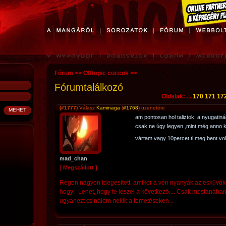
Fórum
>>
Offtopic cuccok
>>
Fórumtalálkozó
Oldalak: ...
170
171
17
(#1777)
Válasz
Kaminaga
(
#1768
) üzenetére
am pontosan hol taliztok, a nyugatiná
csak ne úgy legyen ,mint még anno k
vártam vagy 10percet ti meg bent vo
mad_chan
[ Megszállott ]
Régen nagyon idegesített, amikor a vén nyanyák az esküvőkö
hogy: -Lehet, hogy te leszel a következő.... Csak mostanában
ugyanezt csinálom nekik a temetéseken...