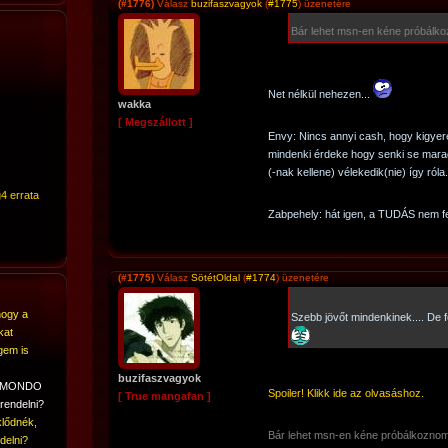
(#1776)
Válasz
buzifaszvagyok
(
#1775
) üzenetére
Bár lehet msn-en kéne próbálk
Net nélkül nehezen...
wakka
[ Megszállott ]
Envy: Nincs annyi cash, hogy kigy
mindenki érdeke hogy senki se marad
(-nak kellene) vélekedik(nie) így róla.
4 errata
Zabpehely: hát igen, a TUDÁS nem felt
(#1775)
Válasz
SötétOldal
(
#1774
) üzenetére
hogy a
Szebb jövőt mindenkinek.... De 
kat
gem is
buzifaszvagyok
A MONDO
Spoiler! Klikk ide az olvasáshoz.
[ True mangafan ]
rendelni?
lődnék,
Bár lehet msn-en kéne próbálkozno
delni?