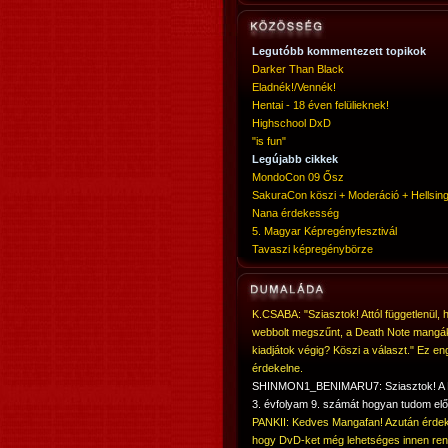
Legutóbb kommentezett topikok
Darker Than Black
Eladnék!/Vennék!
Hentai - 18 éven felülieknek!
Highschool DxD
"is fun"
Legújabb cikkek
MondoCon 09 Ősz
SakuraCon köszi + Moderáció + Hellsing
Nana érdekesség
5. Magyar Képregényfesztivál
Tavaszi képregénybörze
K.CSABA: "Sziasztok! Attól függetlenül, 
webbolt megszűnt, a Death Note mangá
kiadjátok végig? Köszi a választ." Ez en
érdekelne.
SHINMON1_BENIMARU7: Sziasztok! 
3. évfolyam 9. számát hogyan tudom elő
PANKII: Kedves Mangafan! Azután érdek
hogy DvD-ket még lehetséges innen ren