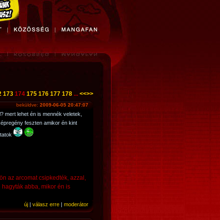
2
173
174
175
176
177
178
...
<<
>>
beküldve:
2009-06-05 20:47:07
l? mert lehet én is mennék veletek,
épregény feszten amikor én kint
ltatok
n az arcomat csipkedték, azzal,
 hagyták abba, mikor én is
új
|
válasz erre
|
moderátor