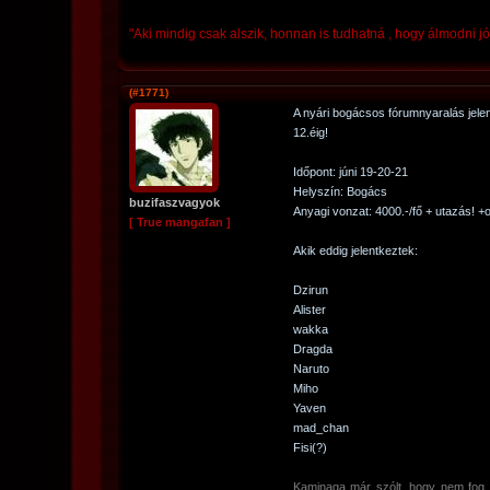
"Aki mindig csak alszik, honnan is tudhatná , hogy álmodni j
(#1771)
A nyári bogácsos fórumnyaralás jelent
12.éig!
Időpont: júni 19-20-21
Helyszín: Bogács
buzifaszvagyok
Anyagi vonzat: 4000.-/fő + utazás! +
[ True mangafan ]
Akik eddig jelentkeztek:
Dzirun
Alister
wakka
Dragda
Naruto
Miho
Yaven
mad_chan
Fisi(?)
Kaminaga már szólt, hogy nem fog j