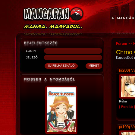
Fórum
>>
Chrno 
LOGIN:
JELSZÓ:
Kapcsolódó t
(#200)
Vá
Réka
[ Fordító ]
(#199)
Vá