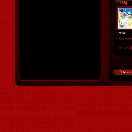
(#185)
Sztike
[ Rászokó
Ne csak