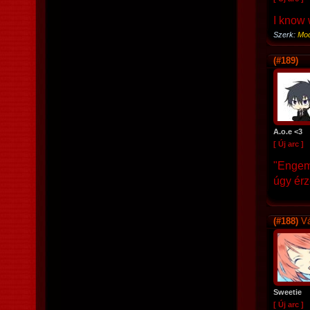
I know 
Szerk:
Mod
(#189)
A.o.e <3
[ Új arc ]
"Engem
úgy érz
(#188)
Vá
Sweetie
[ Új arc ]