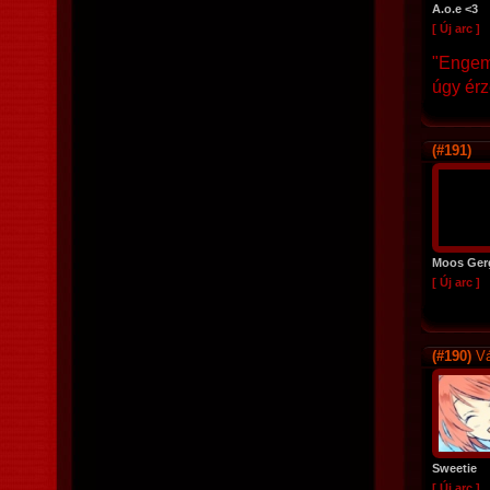
A.o.e <3
[ Új arc ]
"Engem
úgy érz
(#191)
Moos Ger
[ Új arc ]
(#190)
Vá
Sweetie
[ Új arc ]