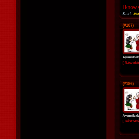
I know 
Szerk:
Mod
(#187)
Ayumiba
[ Rászokó
(#186)
Ayumiba
[ Rászokó