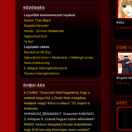
Legutóbb kommentezett topikok
Darker Than Black
Réka
Eladnék!/Vennék!
[ Fordító ]
Hentai - 18 éven felülieknek!
Highschool DxD
"is fun"
Legújabb cikkek
(#198)
Vá
MondoCon 09 Ősz
SakuraCon köszi + Moderáció + Hellsing4 errata
Nana érdekesség
5. Magyar Képregényfesztivál
Tavaszi képregénybörze
Bogádi R
[ Új arc ]
K.CSABA: "Sziasztok! Attól függetlenül, hogy a
webbolt megszűnt, a Death Note mangákat
(#197)
kiadjátok végig? Köszi a választ." Ez engem is
érdekelne.
SHINMON1_BENIMARU7: Sziasztok! A MONDO
3. évfolyam 9. számát hogyan tudom előrendelni?
PANKII: Kedves Mangafan! Azután érdeklődnék,
hogy DvD-ket még lehetséges innen rendelni?