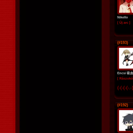
Nikello
[ Új arc ]
(#193)
Encsi 吸
[ Rászokó
(-(-(-(-.
(#192)