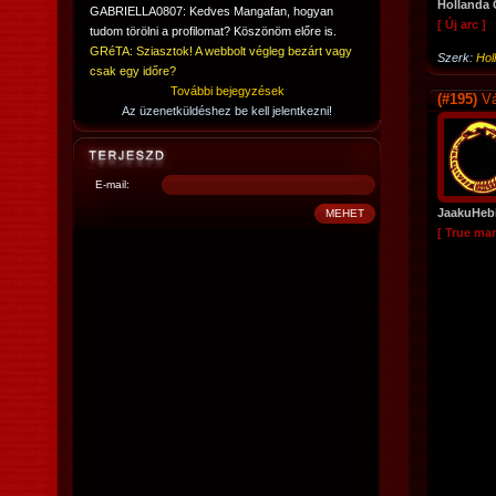
Hollanda 
GABRIELLA0807: Kedves Mangafan, hogyan
[ Új arc ]
tudom törölni a profilomat? Köszönöm előre is.
GRéTA: Sziasztok! A webbolt végleg bezárt vagy
Szerk:
Hol
csak egy időre?
További bejegyzések
(#195)
Vá
Az üzenetküldéshez be kell jelentkezni!
E-mail:
JaakuHeb
[ True ma