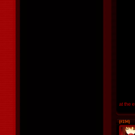
at the 
(#194)