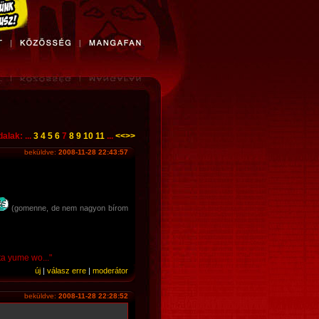
dalak: ...
3
4
5
6
7
8
9
10
11
...
<<
>>
beküldve:
2008-11-28 22:43:57
(gomenne, de nem nagyon bírom
ta yume wo..."
új
|
válasz erre
|
moderátor
beküldve:
2008-11-28 22:28:52