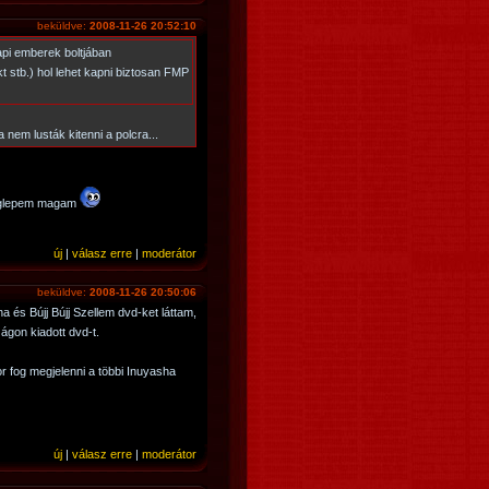
beküldve:
2008-11-26 20:52:10
api emberek boltjában
 stb.) hol lehet kapni biztosan FMP
nem lusták kitenni a polcra...
meglepem magam
új
|
válasz erre
|
moderátor
beküldve:
2008-11-26 20:50:06
és Bújj Bújj Szellem dvd-ket láttam,
gon kiadott dvd-t.
or fog megjelenni a többi Inuyasha
új
|
válasz erre
|
moderátor