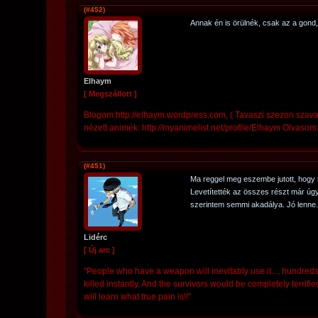
(#452)
Annak én is örülnék, csak az a gond,
Elhaym
[ Megszállott ]
Blogom:http://elhaym.wordpress.com, ( Tavaszi szezon szav
nézett animék: http://myanimelist.net/profile/Elhaym Olvasom
(#451)
Ma reggel meg eszembe jutott, hogy
Levetítették az összes részt már úgy
szerintem semmi akadálya. Jó lenne.
Lidérc
[ Új arc ]
"People who have a weapon will inevitably use it..., hundreds 
killed instantly. And the survivors would be completely terrified! 
will learn what true pain is!!"