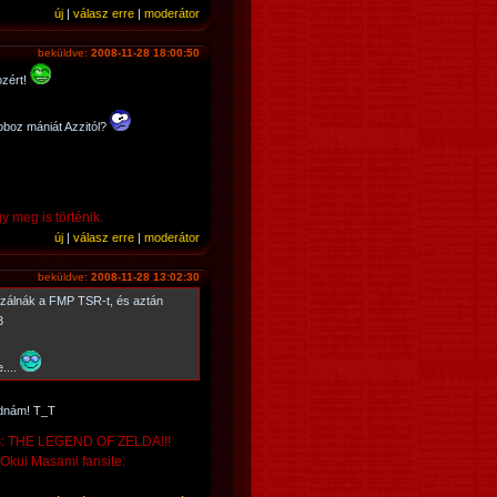
új
|
válasz erre
|
moderátor
beküldve:
2008-11-28 18:00:50
zért!
oboz mániát Azzitól?
y meg is történik.
új
|
válasz erre
|
moderátor
beküldve:
2008-11-28 13:02:30
nizálnák a FMP TSR-t, és aztán
3
....
adnám! T_T
ás: THE LEGEND OF ZELDA!!!
Okui Masami fansite: