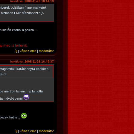
beküldve:
2008-11-26 18:44:19
mberek boltjában (hipermarketek,
ni biztosan FMP díszdobozt? (5
usták kitenni a polcra...
y meg is történik.
új
|
válasz erre
|
moderátor
beküldve:
2008-11-26 16:45:37
 magamnak karácsonyra ezeket a
te-ot
a mert ott láttam fmp fumoffu
ktam dvd-t venni
rdezek hátha...
új
|
válasz erre
|
moderátor