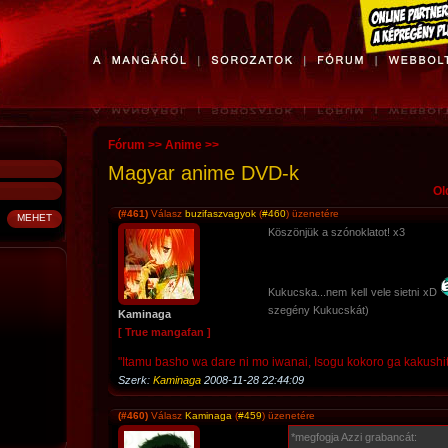
Fórum
>>
Anime
>>
Magyar anime DVD-k
Ol
(#461)
Válasz
buzifaszvagyok
(
#460
) üzenetére
Köszönjük a szónoklatot! x3
Kukucska...nem kell vele sietni xD
szegény Kukucskát)
Kaminaga
[ True mangafan ]
"Itamu basho wa dare ni mo iwanai, Isogu kokoro ga kakushi
Szerk:
Kaminaga
2008-11-28 22:44:09
(#460)
Válasz
Kaminaga
(
#459
) üzenetére
*megfogja Azzi grabancát: