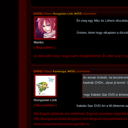
(#456)
Válasz
Hungarian Link
(
#455
) üzenetére
Én meg egy Méz és Lóhere díszdobo
Úristen, lehet hogy elkaptam a díszd
Mariko
[ Megszállott ]
Az élet attól szép, hogy bármi megtörténhet. És attól szar, hog
(#455)
Válasz
Kaminaga
(
#454
) üzenetére
én annak örülnék, ha leszinkro
kiadnák DVDn...olyan jó lenne! :
+egy Kaleido Star DVD is lehetne
Hungarian Link
[ Rászokóban ]
Kaleido Star DVD-ért a fél életemet 
Mindegyik játéknak van története. Egynek azonban legend
http://hungarianzelda.blogspot.com Megumi Hayashibara és 
www.megumiandmasami.gportal.hu