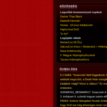
Legutóbb kommentezett topikok
Darker Than Black
Eladnék!/Vennék!
Hentai - 18 éven felülieknek!
Highschool DxD
"is fun"
Legújabb cikkek
MondoCon 09 Ősz
SakuraCon köszi + Moderáció + Hellsing
Nana érdekesség
5. Magyar Képregényfesztivál
Tavaszi képregénybörze
K.CSABA: "Sziasztok! Attól függetlenül, 
webbolt megszűnt, a Death Note mangá
kiadjátok végig? Köszi a választ." Ez en
érdekelne.
SHINMON1_BENIMARU7: Sziasztok! 
3. évfolyam 9. számát hogyan tudom elő
PANKII: Kedves Mangafan! Azután érdek
hogy DvD-ket még lehetséges innen ren