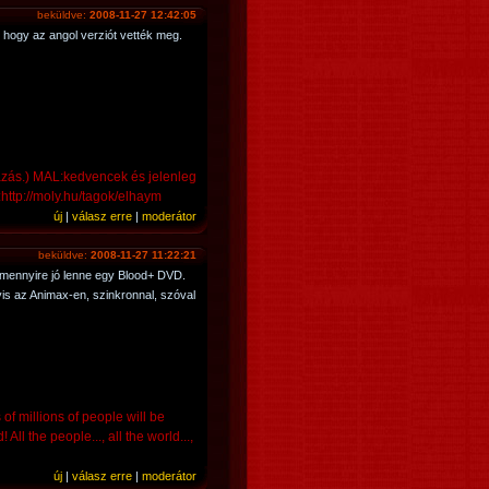
beküldve:
2008-11-27 12:42:05
 hogy az angol verziót vették meg.
azás.) MAL:kedvencek és jelenleg
:http://moly.hu/tagok/elhaym
új
|
válasz erre
|
moderátor
beküldve:
2008-11-27 11:22:21
 mennyire jó lenne egy Blood+ DVD.
is az Animax-en, szinkronnal, szóval
of millions of people will be
All the people..., all the world...,
új
|
válasz erre
|
moderátor