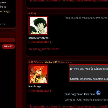
"Itamu basho wa dare ni mo iwanai, Isogu kokoro ga kakushi
ogyan
re is.
árt vagy
(#458)
*bekukucskál, majd a tenyerét dörzsö
ezni!
buzifaszvagyok
[ True mangafan ]
no pussy, just the dicks
(#457)
Válasz
Mariko
(
#456
) üzenetére
Én meg egy Méz és Lóhere dís
Úristen, lehet hogy elkaptam a 
Kaminaga
[ True mangafan ]
én is nagyon örülnék neki!
Vigyázat...Azzi mindenkit megfertőz!
"Itamu basho wa dare ni mo iwanai, Isogu kokoro ga kakushi