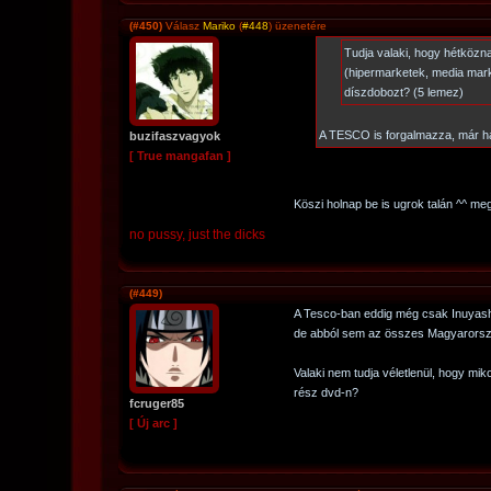
(#450)
Válasz
Mariko
(
#448
) üzenetére
Tudja valaki, hogy hétközn
(hipermarketek, media markt
díszdobozt? (5 lemez)
A TESCO is forgalmazza, már ha 
buzifaszvagyok
[ True mangafan ]
Köszi holnap be is ugrok talán ^^ 
no pussy, just the dicks
(#449)
A Tesco-ban eddig még csak Inuyasha 
de abból sem az összes Magyarorszá
Valaki nem tudja véletlenül, hogy mik
rész dvd-n?
fcruger85
[ Új arc ]