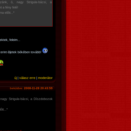
zánk, ó, nagy Strigula-bácsi, a
 a fény felé!
a előtt...*
ktek, feleim...
szerint éljetek békében tovább!
új
|
válasz erre
|
moderátor
beküldve:
2008-11-28 20:43:59
 nagy Strigula-bácsi, a Díszdobozok
tt...*