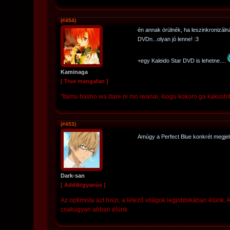
(#454)
én annak örülnék, ha leszinkronizál
DVDn...olyan jó lenne! :3
+egy Kaleido Star DVD is lehetne....
Kaminaga
[ True mangafan ]
"Itamu basho wa dare ni mo iwanai, Isogu kokoro ga kakushi
(#453)
Amúgy a Perfect Blue konkrét megjele
Dark-san
[ Addiktgyanús ]
Az optimista azt hiszi, a létező világok legjobbikában élünk. A
csakugyan abban élünk.