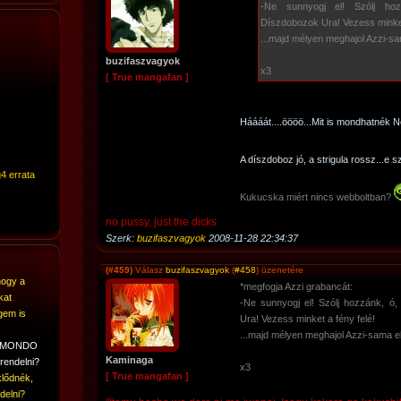
-Ne sunnyogj el! Szólj hoz
Díszdobozok Ura! Vezess minket
...majd mélyen meghajol Azzi-sam
buzifaszvagyok
x3
[ True mangafan ]
Háááát....öööö...Mit is mondhatnék Ne
A díszdoboz jó, a strigula rossz...e 
4 errata
Kukucska miért nincs webboltban?
no pussy, just the dicks
Szerk:
buzifaszvagyok
2008-11-28 22:34:37
(#459)
Válasz
buzifaszvagyok
(
#458
) üzenetére
hogy a
*megfogja Azzi grabancát:
kat
-Ne sunnyogj el! Szólj hozzánk, ó,
gem is
Ura! Vezess minket a fény felé!
...majd mélyen meghajol Azzi-sama elő
A MONDO
Kaminaga
rendelni?
x3
[ True mangafan ]
lődnék,
delni?