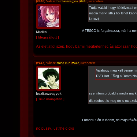
(#448)
Válasz
buzifaszvagyok
(
#443
) üzenetére
Tudja valaki, hogy hétköznapi e
media markt stb.) hol lehet kap
lemez)
A TESCO is forgalmazza, már ha nem l
Mariko
[ Megszállott ]
Az élet attól szép, hogy bármi megtörténhet. És attól szar, hog
(#447)
Válasz
shino-kun
(
#445
) üzenetére
Valahogy meg kell vennem
DVD-ket. Főleg a Death No
szerintem próbáld a média markb
buzifaszvagyok
[ True mangafan ]
díszdobozt is meg én is ott szo
Fumoffu-t én is láttam, de majd ráké
no pussy, just the dicks