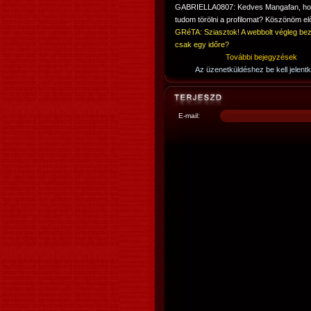
GABRIELLA0807: Kedves Mangafan, h
tudom törölni a profilomat? Köszönöm elő
GRéTA: Sziasztok! A webbolt végleg bez
csak egy időre?
További bejegyzések
Az üzenetküldéshez be kell jelentk
E-mail: