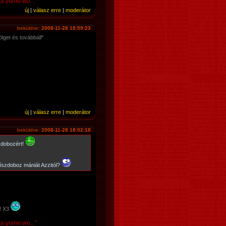
ta yume wo..."
új
|
válasz erre
|
moderátor
beküldve:
2008-11-28 18:59:23
lget és továbbáll*
új
|
válasz erre
|
moderátor
beküldve:
2008-11-28 18:02:18
zdobozért!
díszdoboz mániát Azzitól?
!! X3
ta yume wo..."