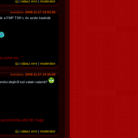
új
|
válasz erre
|
moderátor
beküldve:
2008-11-27 19:53:26
nák a FMP TSR-t, és aztán kiadnák
ta yume wo..."
új
|
válasz erre
|
moderátor
beküldve:
2008-11-27 19:36:09
nési idejéről tud valaki valamit?
 pesszimista attól fél, hogy
új
|
válasz erre
|
moderátor