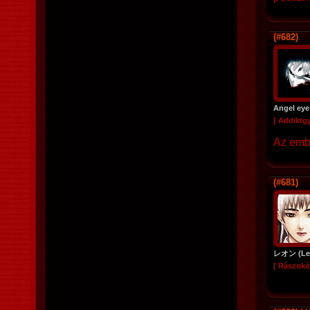
(#682)
Angel eye
[ Addiktg
Az embe
(#681)
レオン (Le
[ Rászokó