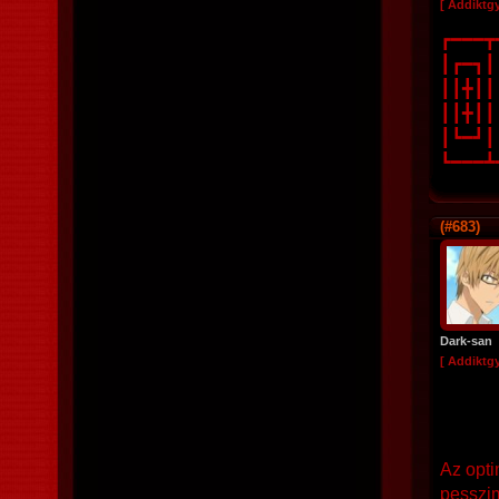
[ Addiktg
┏━━━┳━
┃┏━┓┃┃
┃┃╋┃┃┏
┃┃╋┃┃┃
┃┗━┛┃┃
┗━━━┻┛
(#683)
Dark-san
[ Addiktg
Az opti
pesszim