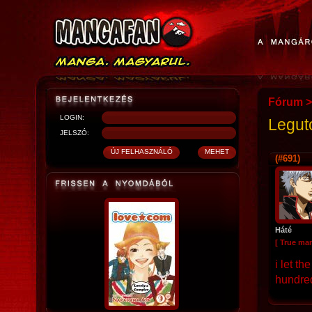
Fórum
>
LOGIN:
Legut
JELSZÓ:
(#691)
Háté
[ True ma
i let t
hundred