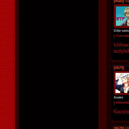
(#680)
Vá
Gilje-sam
[ True ma
Ichimar
sunyiság
(#679)
Asako
[ Rászokó
Kacsinc
(#678)
Vá