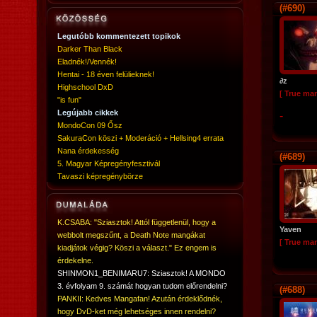
(#690)
Legutóbb kommentezett topikok
Darker Than Black
Eladnék!/Vennék!
Hentai - 18 éven felülieknek!
∂z
Highschool DxD
[ True ma
"is fun"
Legújabb cikkek
-
MondoCon 09 Ősz
SakuraCon köszi + Moderáció + Hellsing4 errata
Nana érdekesség
(#689)
5. Magyar Képregényfesztivál
Tavaszi képregénybörze
K.CSABA: "Sziasztok! Attól függetlenül, hogy a
Yaven
webbolt megszűnt, a Death Note mangákat
[ True ma
kiadjátok végig? Köszi a választ." Ez engem is
érdekelne.
SHINMON1_BENIMARU7: Sziasztok! A MONDO
3. évfolyam 9. számát hogyan tudom előrendelni?
(#688)
PANKII: Kedves Mangafan! Azután érdeklődnék,
hogy DvD-ket még lehetséges innen rendelni?