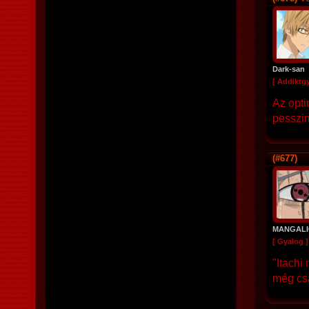
Dark-san
[ Addiktg
Az opti
pesszim
(#677)
MANGALI
[ Gyalog ]
"Itachi
még cs