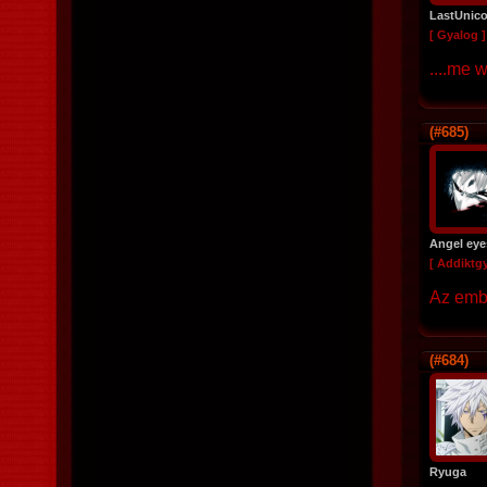
LastUnic
[ Gyalog ]
....me w
(#685)
Angel eye
[ Addiktg
Az embe
(#684)
Ryuga