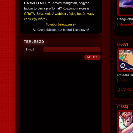
GABRIELLA0807: Kedves Mangafan, hogyan
tudom törölni a profilomat? Köszönöm előre is.
GRéTA: Sziasztok! A webbolt végleg bezárt vagy
csak egy időre?
Usagi-ch
További bejegyzések
[ Megszáll
Az üzenetküldéshez be kell jelentkezni!
(#687)
E-mail:
Deidara-s
[ Új arc ]
„Örökké
(#686)