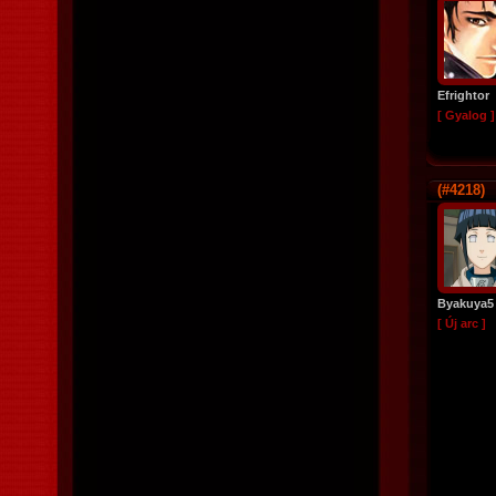
Efrightor
[ Gyalog ]
(#4218)
Byakuya5
[ Új arc ]