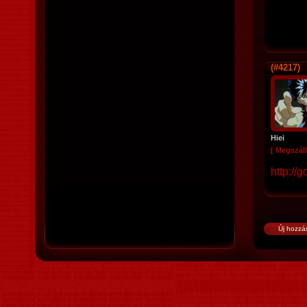
(#4217)
Hiei
[ Megszáll
http://