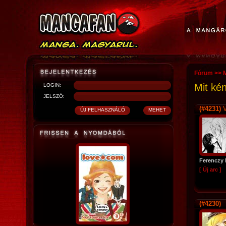
Fórum
>>
Mit ké
LOGIN:
JELSZÓ:
(#4231)
V
Ferenczy 
[ Új arc ]
(#4230)