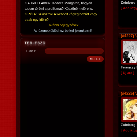
Zoinberg
GABRIELLA0807: Kedves Mangafan, hogyan
[ Addiktg
tudom törölni a profilomat? Köszönöm előre is.
GRéTA: Sziasztok! A webbolt végleg bezárt vagy
csak egy időre?
További bejegyzések
Az üzenetküldéshez be kell jelentkezni!
(#4227)
V
E-mail:
Ferenczy 
[ Új arc ]
(#4226)
V
Zoinberg
[ Addiktg