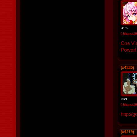
-OJ-
[ Megszáll
One Vi
Power!
(#4220)
Hiei
[ Megszáll
http://
(#4219)