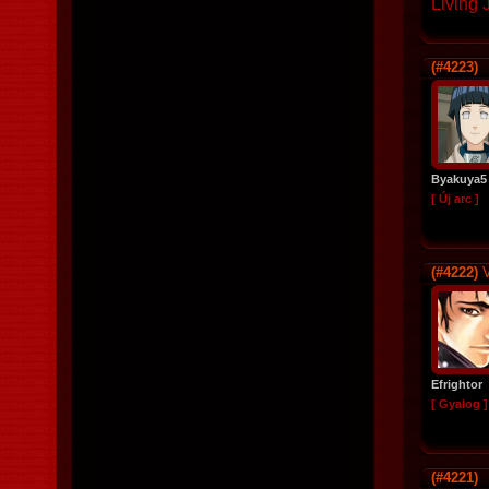
Living 
(#4223)
Byakuya5
[ Új arc ]
(#4222)
V
Efrightor
[ Gyalog ]
(#4221)