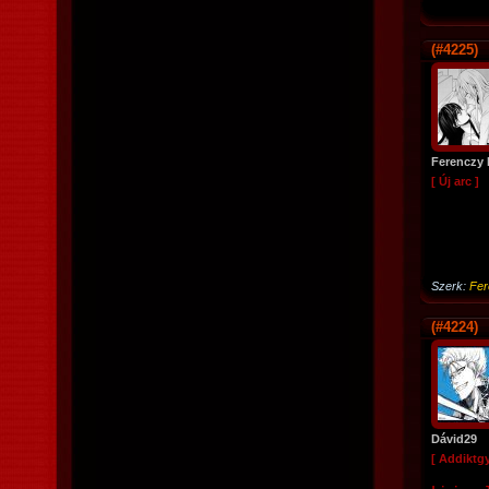
(#4225)
Ferenczy 
[ Új arc ]
Szerk:
Fer
(#4224)
Dávid29
[ Addiktg