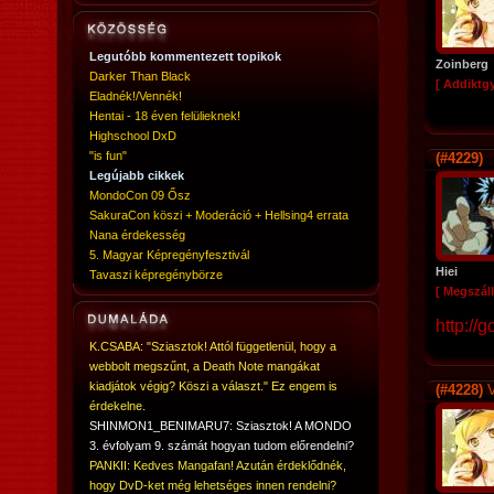
Legutóbb kommentezett topikok
Zoinberg
Darker Than Black
[ Addiktg
Eladnék!/Vennék!
Hentai - 18 éven felülieknek!
Highschool DxD
"is fun"
(#4229)
Legújabb cikkek
MondoCon 09 Ősz
SakuraCon köszi + Moderáció + Hellsing4 errata
Nana érdekesség
5. Magyar Képregényfesztivál
Hiei
Tavaszi képregénybörze
[ Megszáll
http://
K.CSABA: "Sziasztok! Attól függetlenül, hogy a
webbolt megszűnt, a Death Note mangákat
kiadjátok végig? Köszi a választ." Ez engem is
(#4228)
V
érdekelne.
SHINMON1_BENIMARU7: Sziasztok! A MONDO
3. évfolyam 9. számát hogyan tudom előrendelni?
PANKII: Kedves Mangafan! Azután érdeklődnék,
hogy DvD-ket még lehetséges innen rendelni?