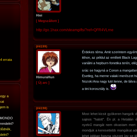
Hiei
[ Megszállott ]
http://go.1hax.com/steamgifts/?ref=QFR4VLrne
(#4199)
Érdekes téma. Amit szerintem egyért
itthon, az példul az említett Black La
4 errata
variálni a hepburn-fonetika terén, elé
srác se hagyná a Conon a mangafan 
Esetleg, ha merne valaki merészet húz
HimuraHun
Nozoki Ana nagy lutri lenne, de látva
[ Új arc ]
a tini korosztály is.
hogy a
kat
gem is
(#4198)
Most lehet kicsit gyökeren hangzik
A MONDO
sajnos "halott". Én pl. a Hetalián
rendelni?
nyelvű mangát nem olvastam mert ő
lődnék,
mondjuk a keresettebb mangákat adná
delni?
lehet jobban fogyna viszont így se j