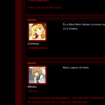
[ True mangafan ]
at the end,we all die alone
(#4192)
Én a Mirai Nikki-t látnám szívesen m
12+2 kötetes.
Zoinberg
[ Addiktgyanús ]
(#4191)
Black Lagoon (8 kötet)
MReiko
[ Új arc ]
"A madárka hiába van fogságban... Ha elég okos, feszegetni ke
És sosem mond le arról, hogy újra repülhessen."