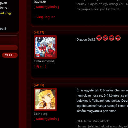
Dávid29
ogyan
termék. Sajnos ez egy ördögi kör...A
[ Addiktgyanús ]
re is.
megkapja a neki járó tiszteletet.
árt vagy
Living Jaguar
ezni!
(#4197)
Dragon Ball Z
ElekesRoland
[ Új arc ]
(#4196)
Én is egyetértek OJ-val és Gemini-v
nem olyan hosszú, 3-4 kötetes, szer
befektetni. Felhozok egy példát:
Dou
legtöbb anime/manga rajongó ismeri é
látnám magyarul a polcomon..
Zoinberg
[ Addiktgyanús ]
OFF téma: Mangattack
Ha már (állítólag) eltűnt a jogtulaj, 