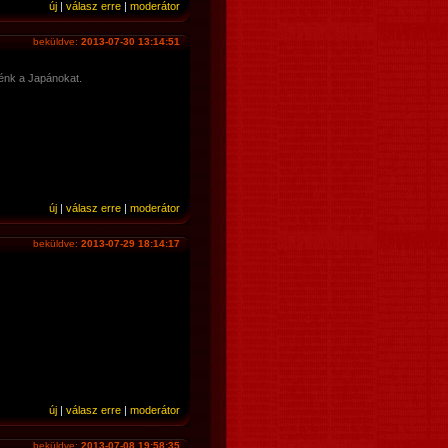
új
|
válasz erre
|
moderátor
beküldve:
2013-07-30 13:14:51
énk a Japánokat.
új
|
válasz erre
|
moderátor
beküldve:
2013-07-29 18:14:17
új
|
válasz erre
|
moderátor
beküldve:
2013-07-08 19:58:35