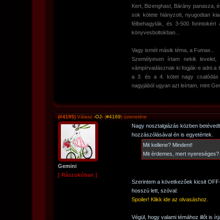
Kert, Bizenghast, Bárány panasza, 
sok kötete hiányzott, nyugodtan ki
félbehagyták, és 3-500 forintokért
könyvesboltokban...
Vagy ismét másik téma, a Fumax..
Személyesen írtam nekik levelet
vámpírvadásznak ki fogják-e adni a tö
a 3. és a 4. kötet nagy csalódás v
nagyjából ugyan azt leírtam, mint Ge
(#4195)
Válasz
-OJ-
(
#4169
) üzenetére
Nagy nosztalgiázás közben betévedt
hozzászólásával én is egyetértek.
Mit kellene? Mindent!
Mit érdemes, mert nyereséges? 
Gemini
[ Rászokóban ]
Szerintem a következőek kicsit OFF-n
hosszú lett, szóval:
Spoiler! Klikk ide az olvasáshoz.
Végül, hogy valami témához illőt is í