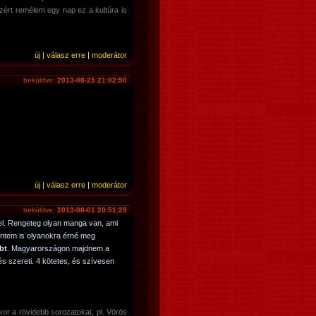
zért remélem egy nap ez a kultúra is
új
|
válasz erre
|
moderátor
beküldve:
2013-08-25 21:02:50
új
|
válasz erre
|
moderátor
beküldve:
2013-08-01 20:51:29
el. Rengeteg olyan manga van, ami
intem is olyanokra érné meg
bt
. Magyarországon majdnem a
s szereti. 4 kötetes, és szívesen
akkor a rövidebb sorozatokat, pl. Vörös