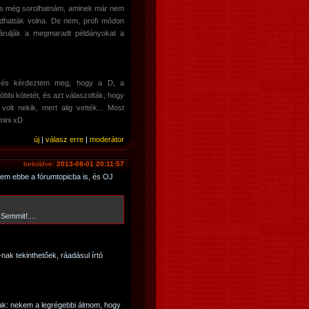
és még sorolhatnám, aminek már nem
adhatták volna. De nem, profi módon
 árulják a megmaradt példányokat a
, és kérdeztem meg, hogy a D, a
bbi kötetét, és azt válaszolták, hogy
olt nekik, mert alig vették... Most
mini xD
új
|
válasz erre
|
moderátor
beküldve:
2013-08-01 20:11:57
em ebbe a fórumtopicba is, és OJ
Semmit!....
ak tekinthetőek, ráadásul írtó
rjak: nekem a legrégebbi álmom, hogy