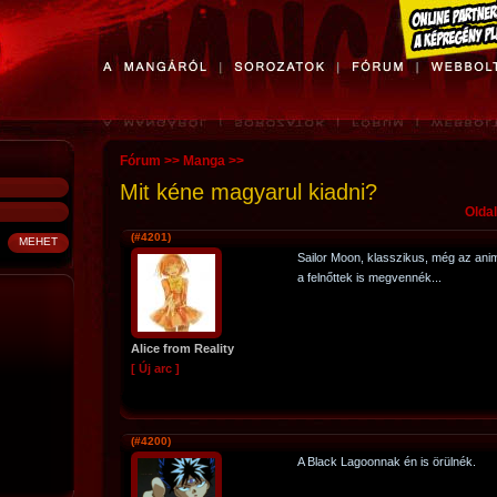
Fórum
>>
Manga
>>
Mit kéne magyarul kiadni?
Oldal
(#4201)
Sailor Moon, klasszikus, még az anime
a felnőttek is megvennék...
Alice from Reality
[ Új arc ]
(#4200)
A Black Lagoonnak én is örülnék.