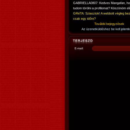
GABRIELLA0807: Kedves Mangafan, h
tudom törölni a profilomat? Köszönöm elő
GRéTA: Sziasztok! A webbolt végleg bez
csak egy időre?
További bejegyzések
Az üzenetküldéshez be kell jelentk
E-mail: