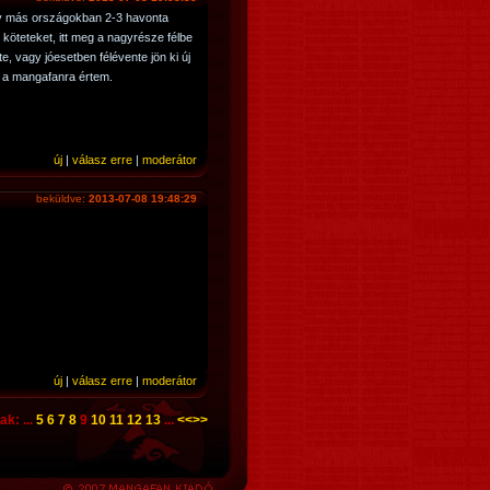
gy más országokban 2-3 havonta
öteteket, itt meg a nagyrésze félbe
, vagy jóesetben félévente jön ki új
ak a mangafanra értem.
új
|
válasz erre
|
moderátor
beküldve:
2013-07-08 19:48:29
új
|
válasz erre
|
moderátor
ak: ...
5
6
7
8
9
10
11
12
13
...
<<
>>