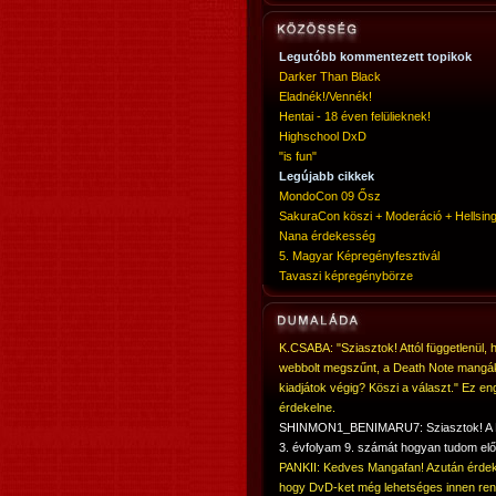
Legutóbb kommentezett topikok
Darker Than Black
Eladnék!/Vennék!
Hentai - 18 éven felülieknek!
Highschool DxD
"is fun"
Legújabb cikkek
MondoCon 09 Ősz
SakuraCon köszi + Moderáció + Hellsing
Nana érdekesség
5. Magyar Képregényfesztivál
Tavaszi képregénybörze
K.CSABA: "Sziasztok! Attól függetlenül, 
webbolt megszűnt, a Death Note mangá
kiadjátok végig? Köszi a választ." Ez en
érdekelne.
SHINMON1_BENIMARU7: Sziasztok! 
3. évfolyam 9. számát hogyan tudom elő
PANKII: Kedves Mangafan! Azután érdek
hogy DvD-ket még lehetséges innen ren