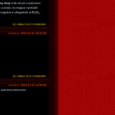
ny drop
9 db részét a polcomon
 a tortán, ha magyar nyelvűek
kságokat is elfogadnék pl
FLCL,
új
|
válasz erre
|
moderátor
beküldve:
2013-07-31 18:00:42
új
|
válasz erre
|
moderátor
beküldve:
2013-07-31 14:58:36
 polcomra tehessem: