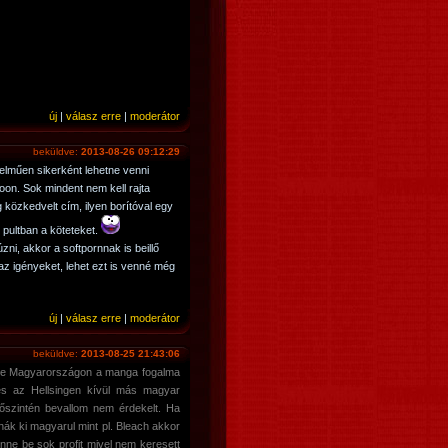
új
|
válasz erre
|
moderátor
beküldve:
2013-08-26 09:12:29
elműen sikerként lehetne venni
goon. Sok mindent nem kell rajta
g közkedvelt cím, ilyen borítóval egy
pultban a köteteket.
ni, akkor a softpornnak is beillő
 az igényeket, lehet ezt is venné még
új
|
válasz erre
|
moderátor
beküldve:
2013-08-25 21:43:06
 de Magyarországon a manga fogalma
 és az Hellsingen kívül más magyar
szintén bevallom nem érdekelt. Ha
k ki magyarul mint pl. Bleach akkor
önne be sok profit mivel nem keresett