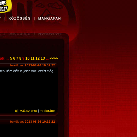
ak: ...
5
6
7
8
9
10
11
12
13
...
<<
>>
beküldve:
2013-08-26 10:57:22
hullám előtt is jelen volt, ezért még
új
|
válasz erre
|
moderátor
beküldve:
2013-08-26 10:12:22