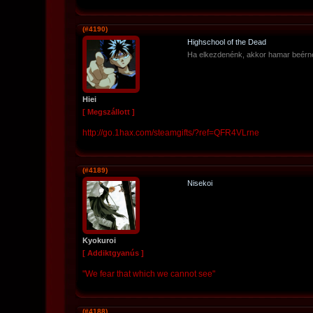
(#4190)
Highschool of the Dead
Ha elkezdenénk, akkor hamar beérn
Hiei
[ Megszállott ]
http://go.1hax.com/steamgifts/?ref=QFR4VLrne
(#4189)
Nisekoi
Kyokuroi
[ Addiktgyanús ]
"We fear that which we cannot see"
(#4188)