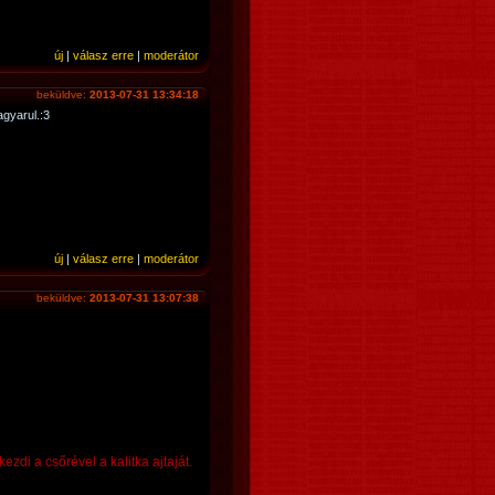
új
|
válasz erre
|
moderátor
beküldve:
2013-07-31 13:34:18
agyarul.:3
új
|
válasz erre
|
moderátor
beküldve:
2013-07-31 13:07:38
zdi a csőrével a kalitka ajtaját.