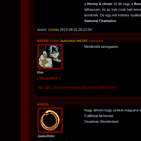
a
Honey & clover
10 db vagy a
Bun
láthassam, és az már csak hab lenne
lennének. De egy-két kötetes nyalán
Samurai Champloo
.
Szerk:
Gemini
2013-08-01 20:12:54
(#4194)
Válasz
JaakuHebi
(
#4193
) üzenetére
Mindkettőt támogatom.
Hiei
[ Megszállott ]
http://go.1hax.com/steamgifts/?ref=QFR4VLrne
(#4193)
Nagy álmom hogy ezeket magyarul a
FullMetal Alchemist
Deadman Wonderland
JaakuHebi