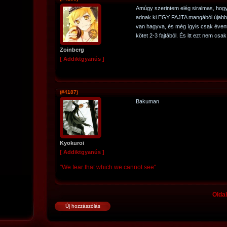
Amúgy szerintem elég siralmas, ho
adnak ki EGY FAJTA mangából újabb k
van hagyva, és még ígyis csak évente
kötet 2-3 fajtából. És itt ezt nem cs
Zoinberg
[ Addiktgyanús ]
(#4187)
Bakuman
Kyokuroi
[ Addiktgyanús ]
"We fear that which we cannot see"
Oldal