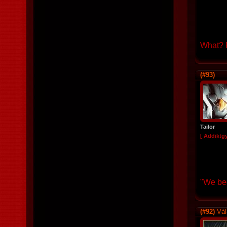
What? R
(#93)
Tailor
[ Addiktg
"We beg
(#92)
Vál