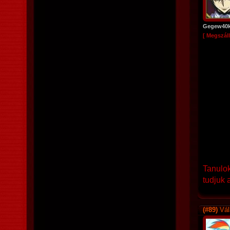
Gegew40
[ Megszáll
Tanulok
tudjuk 
(#89)
Vál