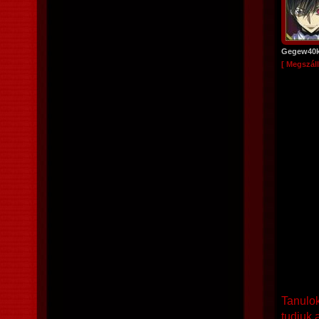
Gegew40
[ Megszáll
Tanulok
tudjuk 