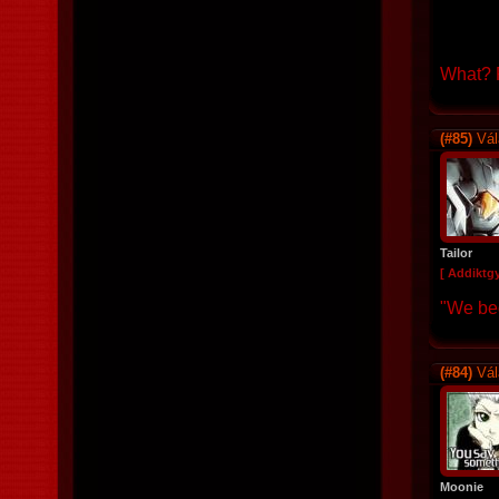
What? R
(#85)
Vál
Tailor
[ Addiktg
"We beg
(#84)
Vál
Moonie