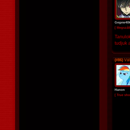
Gegew40
[ Megszáll
Tanulok
tudjuk 
(#86)
Vál
Hanon
[ True sho