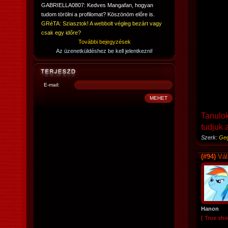
GABRIELLA0807: Kedves Mangafan, hogyan
tudom törölni a profilomat? Köszönöm előre is.
GRéTA: Sziasztok! A webbolt végleg bezárt vagy
csak egy időre?
További bejegyzések
Az üzenetküldéshez be kell jelentkezni!
E-mail:
Tanulok
tudjuk 
Szerk:
Ge
(#94)
Vál
Hanon
[ True sho