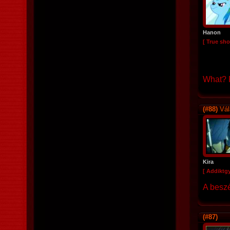
Hanon
[ True sho
What? R
(#88)
Vál
Kira
[ Addiktg
A beszé
(#87)