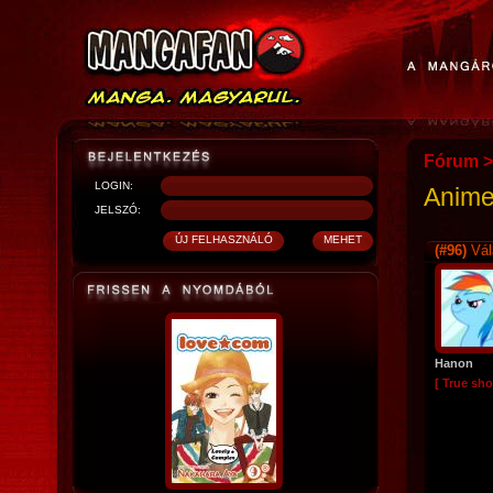
Fórum
>
LOGIN:
Anime
JELSZÓ:
(#96)
Vál
Hanon
[ True sho