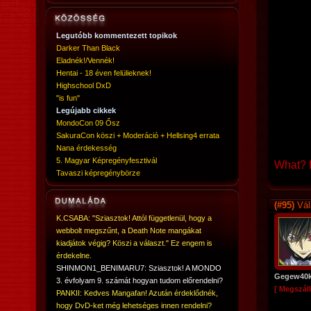
Legutóbb kommentezett topikok
Darker Than Black
Eladnék!/Vennék!
Hentai - 18 éven felülieknek!
Highschool DxD
"is fun"
Legújabb cikkek
MondoCon 09 Ősz
SakuraCon köszi + Moderáció + Hellsing4 errata
Nana érdekesség
5. Magyar Képregényfesztivál
What? R
Tavaszi képregénybörze
(#95)
Vál
K.CSABA: "Sziasztok! Attól függetlenül, hogy a
webbolt megszűnt, a Death Note mangákat
kiadjátok végig? Köszi a választ." Ez engem is
érdekelne.
SHINMON1_BENIMARU7: Sziasztok! A MONDO
Gegew40
3. évfolyam 9. számát hogyan tudom előrendelni?
[ Megszáll
PANKII: Kedves Mangafan! Azután érdeklődnék,
hogy DvD-ket még lehetséges innen rendelni?