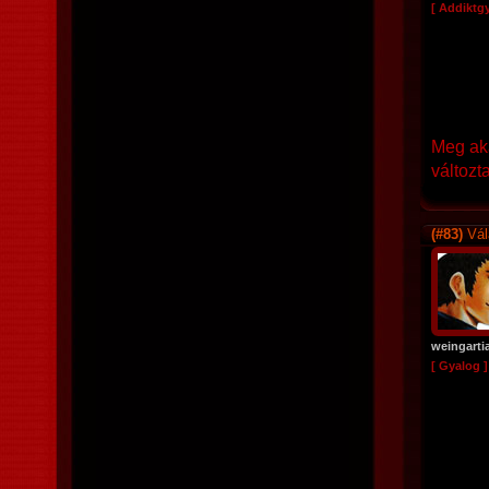
[ Addiktg
Meg aka
változt
(#83)
Vál
weingarti
[ Gyalog ]