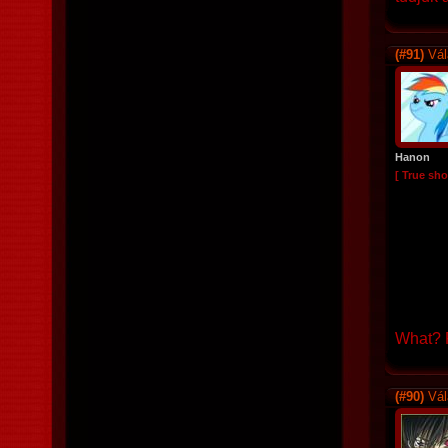
(#91)
Vál
Hanon
[ True sho
What? R
(#90)
Vál