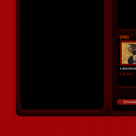
(#82)
LadyJess
[ Új arc ]