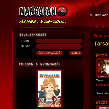
Fórum
>
LOGIN:
Társa
JELSZÓ:
(#30237)
Yaven
[ True ma
Szerk:
Yav
(#30236)