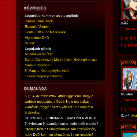
Legutóbb kommentezett topikok
Darker Than Black
Háté
Eladnék!/Vennék!
[ True ma
Hentai - 18 éven felülieknek!
Highschool DxD
i let t
"is fun"
hundred
Legújabb cikkek
MondoCon 09 Ősz
SakuraCon köszi + Moderáció + Hellsing4 errata
(#30235)
Nana érdekesség
5. Magyar Képregényfesztivál
Tavaszi képregénybörze
Morduk
K.CSABA: "Sziasztok! Attól függetlenül, hogy a
[ True ma
webbolt megszűnt, a Death Note mangákat
kiadjátok végig? Köszi a választ." Ez engem is
Lolli po
érdekelne.
Szerk:
Mo
SHINMON1_BENIMARU7: Sziasztok! A MONDO
3. évfolyam 9. számát hogyan tudom előrendelni?
(#30234)
PANKII: Kedves Mangafan! Azután érdeklődnék,
hogy DvD-ket még lehetséges innen rendelni?