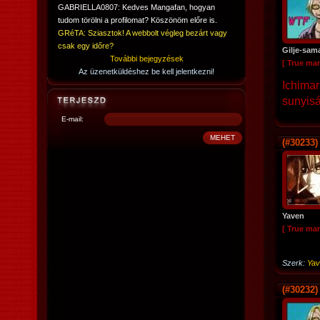
GABRIELLA0807: Kedves Mangafan, hogyan
tudom törölni a profilomat? Köszönöm előre is.
GRéTA: Sziasztok! A webbolt végleg bezárt vagy
csak egy időre?
Gilje-sam
További bejegyzések
[ True ma
Az üzenetküldéshez be kell jelentkezni!
Ichimar
sunyiság
E-mail:
(#30233)
Yaven
[ True ma
Szerk:
Yav
(#30232)