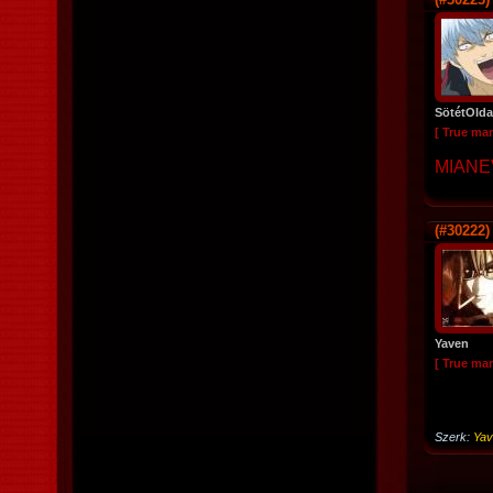
SötétOlda
[ True ma
MIANE
(#30222)
Yaven
[ True ma
Szerk:
Yav