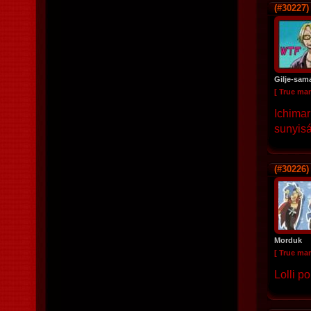
(#30227)
Gilje-sam
[ True ma
Ichimar
sunyiság
(#30226)
Morduk
[ True ma
Lolli po