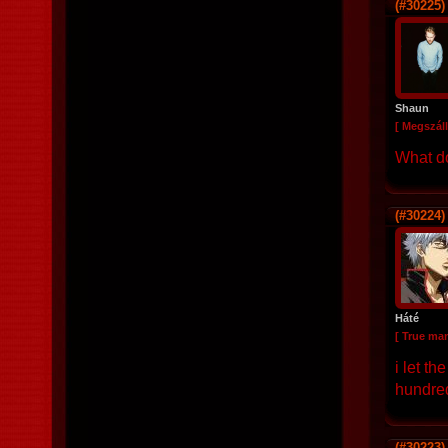
(#30225)
Shaun
[ Megszáll
What d
(#30224)
Háté
[ True ma
i let t
hundred
(#30223)