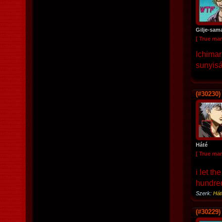
Gilje-sam
[ True ma
Ichimar
sunyiság
(#30230)
Háté
[ True ma
i let t
hundred
Szerk:
Hát
(#30229)