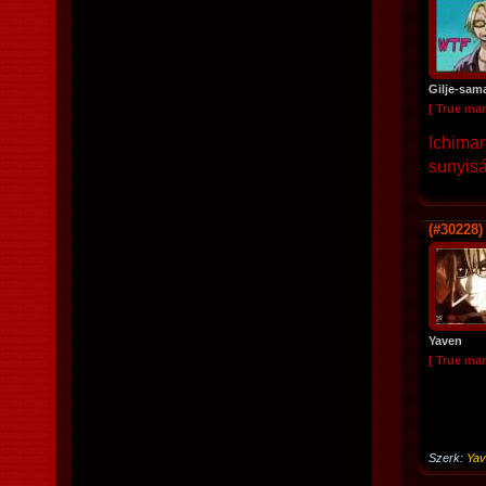
Gilje-sam
[ True ma
Ichimar
sunyiság
(#30228)
Yaven
[ True ma
Szerk:
Yav