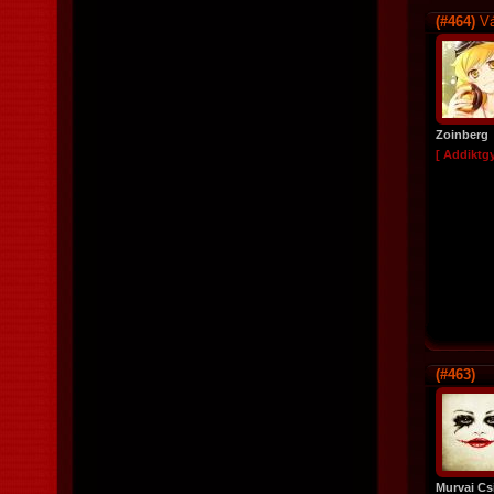
(#464)
Vá
Zoinberg
[ Addiktg
(#463)
Murvai Csi