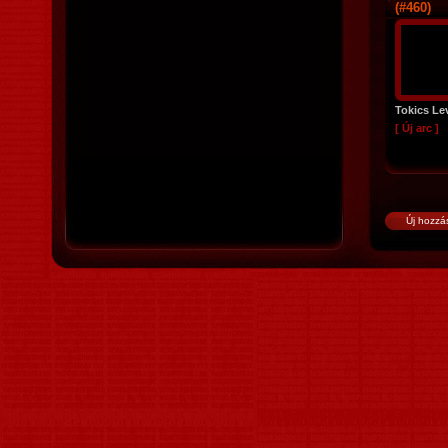
(#460)
Tokics Le
[ Új arc ]