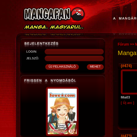
Fórum
>>
Manga
LOGIN:
JELSZÓ:
(#474)
Mia03
[ Új arc ]
(#473)