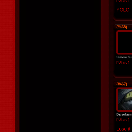
[ Új arc ]
YOLO
(#468)
temesi fél
[ Új arc ]
(#467)
Daisukam
[ Új arc ]
Lose it