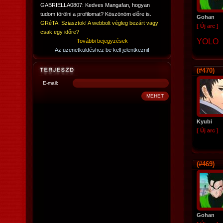
GABRIELLA0807: Kedves Mangafan, hogyan
tudom törölni a profilomat? Köszönöm előre is.
Gohan
GRéTA: Sziasztok! A webbolt végleg bezárt vagy
[ Új arc ]
csak egy időre?
YOLO
További bejegyzések
Az üzenetküldéshez be kell jelentkezni!
(#470)
E-mail:
Kyubi
[ Új arc ]
(#469)
Gohan