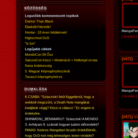
Legutóbb kommentezett topikok
Darker Than Black
Eladnék!/Vennék!
MangaFan
Hentai - 18 éven felülieknek!
[ Insider ]
Highschool DxD
"is fun"
Legújabb cikkek
MondoCon 09 Ősz
(#472)
SakuraCon köszi + Moderáció + Hellsing4 errata
Nana érdekesség
5. Magyar Képregényfesztivál
Tavaszi képregénybörze
MangaFan
[ Insider ]
K.CSABA: "Sziasztok! Attól függetlenül, hogy a
webbolt megszűnt, a Death Note mangákat
kiadjátok végig? Köszi a választ." Ez engem is
érdekelne.
(#471)
Vá
SHINMON1_BENIMARU7: Sziasztok! A MONDO
3. évfolyam 9. számát hogyan tudom előrendelni?
PANKII: Kedves Mangafan! Azután érdeklődnék,
hogy DvD-ket még lehetséges innen rendelni?