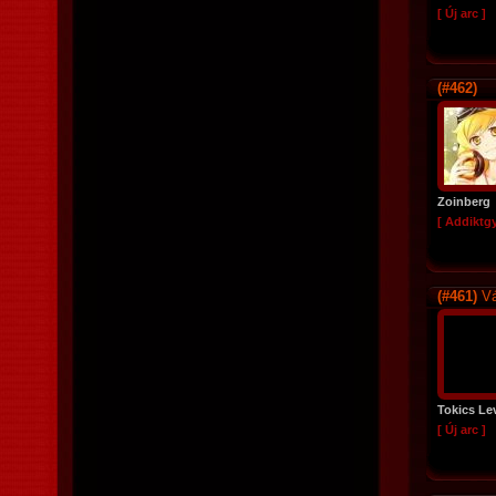
[ Új arc ]
(#462)
Zoinberg
[ Addiktg
(#461)
Vá
Tokics Le
[ Új arc ]