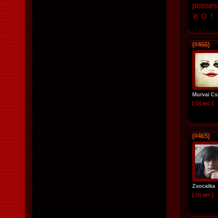
possess
ＫＯ！
(#466)
Murvai Csi
[ Új arc ]
(#465)
Zsocaika
[ Új arc ]