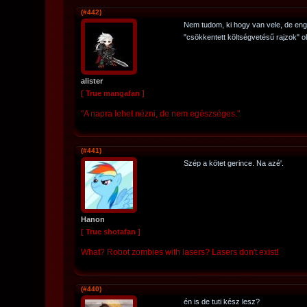
(#442)
Nem tudom, ki hogy van vele, de enge
"csökkentett költségvetésű rajzok" old
alister
[ True mangafan ]
"A napra lehet nézni, de nem egészséges."
(#441)
Szép a kötet gerince. Na azé'.
Hanon
[ True shotafan ]
What? Robot zombies with lasers? Lasers don't exist!
(#440)
én is de tuti kész lesz?