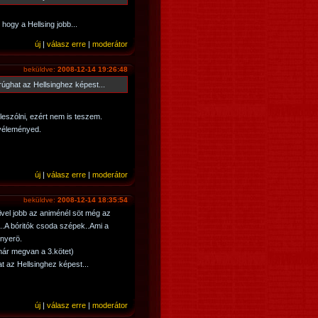
ogy a Hellsing jobb...
új
|
válasz erre
|
moderátor
beküldve:
2008-12-14 19:26:48
rúghat az Hellsinghez képest...
eszólni, ezért nem is teszem.
 véleményed.
új
|
válasz erre
|
moderátor
beküldve:
2008-12-14 18:35:54
vel jobb az animénél söt még az
.A bóritók csoda szépek..Ami a
 nyerö.
(már megvan a 3.kötet)
t az Hellsinghez képest...
új
|
válasz erre
|
moderátor