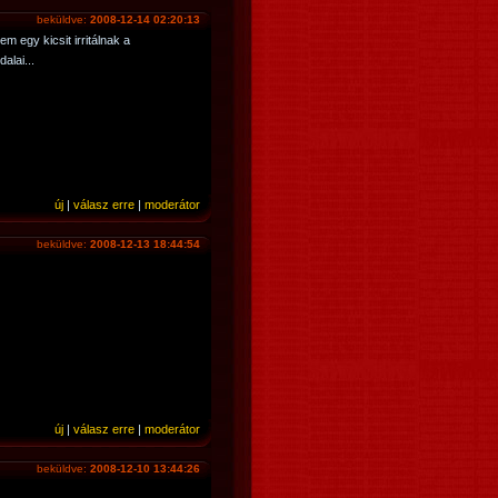
beküldve:
2008-12-14 02:20:13
m egy kicsit irritálnak a
alai...
új
|
válasz erre
|
moderátor
beküldve:
2008-12-13 18:44:54
új
|
válasz erre
|
moderátor
beküldve:
2008-12-10 13:44:26