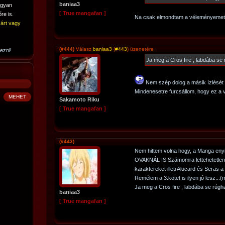
baniaa3
ogyan
[ True mangafan ]
re is.
Na csak elmondtam a véleményemet h
árt vagy
(#444)
Válasz
baniaa3
(
#443
) üzenetére
ezni!
Ja meg a Cros fire , labdába se 
Nem szép dolog a másik ízlését l
Mindenesetre furcsállom, hogy ez a
Sakamoto Riku
[ True mangafan ]
(#443)
Nem hittem volna hogy, a Manga enyi
OVAKNÁL IS.Számomra lettehetetlen.
karaktereket illeti Alucard és Seras a
Remélem a 3.kötet is ilyen jó lesz...
Ja meg a Cros fire , labdába se rúgha
baniaa3
[ True mangafan ]