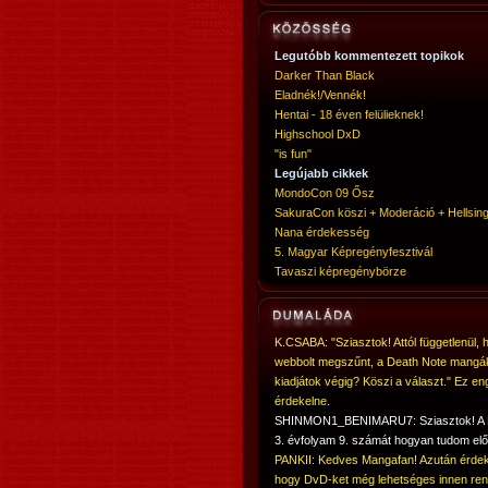
Legutóbb kommentezett topikok
Darker Than Black
Eladnék!/Vennék!
Hentai - 18 éven felülieknek!
Highschool DxD
"is fun"
Legújabb cikkek
MondoCon 09 Ősz
SakuraCon köszi + Moderáció + Hellsing
Nana érdekesség
5. Magyar Képregényfesztivál
Tavaszi képregénybörze
K.CSABA: "Sziasztok! Attól függetlenül, 
webbolt megszűnt, a Death Note mangá
kiadjátok végig? Köszi a választ." Ez en
érdekelne.
SHINMON1_BENIMARU7: Sziasztok! 
3. évfolyam 9. számát hogyan tudom elő
PANKII: Kedves Mangafan! Azután érdek
hogy DvD-ket még lehetséges innen ren