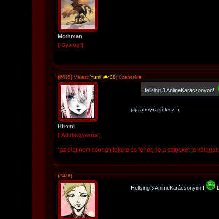
Mothman
[ Gyalog ]
(#439)
Válasz
Yumi
(
#438
) üzenetére
Hellsing 3 AnimeKarácsonyon!!
jaja annyira jó lesz :)
Hiromi
[ Addiktgyanús ]
"az élet nem csupán fekete és fehér, de a színeket te válogat
(#438)
Hellsing 3 AnimeKarácsonyon!!
D