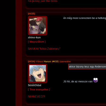
no pussy, just the dicks
(#435)
én még most szereztem be a hellsi
shino-kun
[ Megszállott ]
BANKAI:"hihio Zabimaru"
(#434)
Válasz
Hanon
(
#433
) üzenetére
akkor bizony lesz egy Andersono
Jó hír, de az messze van
SötétOldal
[ True mangafan ]
MIANEVED?!