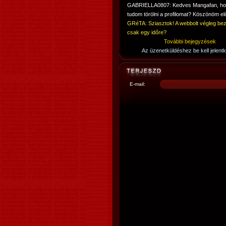
GABRIELLA0807: Kedves Mangafan, h
tudom törölni a profilomat? Köszönöm elő
GRéTA: Sziasztok! A webbolt végleg bez
csak egy időre?
További bejegyzések
Az üzenetküldéshez be kell jelentk
E-mail: