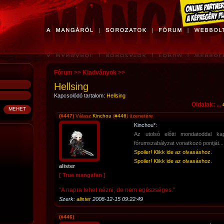
Fórum
>>
Kiadványok
>>
Hellsing
Kapcsolódó tartalom:
Hellsing
Oldalak: ...
(#447)
Válasz
Kinchou
(
#446
) üzenetére
Kinchou*:
Az utolsó előtti mondatoddal ka
fórumszabályzat vonatkozó pontját...
Spoiler! Klikk ide az olvasáshoz.
Spoiler! Klikk ide az olvasáshoz.
alister
[ True mangafan ]
"A napra lehet nézni, de nem egészséges."
Szerk:
alister
2008-12-15 09:22:49
(#446)