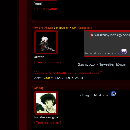
Yumi
[ Addiktgyanús ]
(#437)
Válasz
SötétOldal
(
#434
) üzenetére
akkor bizony lesz egy Ander
Jó hír, de az messze van
alister
[ True mangafan ]
Bizony, bizony *helyeslően bólogat*
"A napra lehet nézni, de nem egészséges."
Szerk:
alister
2008-12-05 00:23:06
(#436)
Hellsing 3...Must have!
buzifaszvagyok
[ True mangafan ]