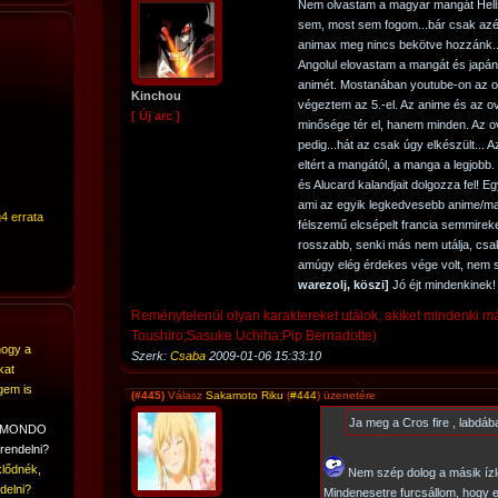
Nem olvastam a magyar mangát Hell
sem, most sem fogom...bár csak azé
animax meg nincs bekötve hozzánk...
Angolul elovastam a mangát és japánu
animét. Mostanában youtube-on az 
Kinchou
végeztem az 5.-el. Az anime és az o
[ Új arc ]
minősége tér el, hanem minden. Az o
pedig...hát az csak úgy elkészült...
eltért a mangától, a manga a legjobb.
és Alucard kalandjait dolgozza fel! E
ami az egyik legkedvesebb anime/m
4 errata
félszemű elcsépelt francia semmireke
rosszabb, senki más nem utálja, cs
amúgy elég érdekes vége volt, nem 
warezolj, köszi]
Jó éjt mindenkinek!
Reménytelenül olyan karaktereket utálok, akiket mindenki m
Toushiro;Sasuke Uchiha;Pip Bernadotte)
hogy a
Szerk:
Csaba
2009-01-06 15:33:10
kat
gem is
(#445)
Válasz
Sakamoto Riku
(
#444
) üzenetére
Ja meg a Cros fire , labdáb
A MONDO
rendelni?
lődnék,
Nem szép dolog a másik ízlé
delni?
Mindenesetre furcsállom, hogy 