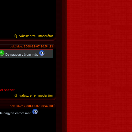
új
|
válasz erre
|
moderátor
beküldve:
2008-12-07 20:54:23
De nagyon várom már.
od össze!"
új
|
válasz erre
|
moderátor
beküldve:
2008-12-07 20:42:58
e nagyon várom már.