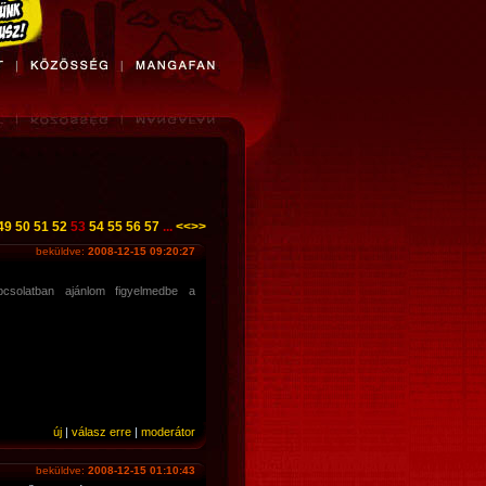
49
50
51
52
53
54
55
56
57
...
<<
>>
beküldve:
2008-12-15 09:20:27
pcsolatban ajánlom figyelmedbe a
új
|
válasz erre
|
moderátor
beküldve:
2008-12-15 01:10:43