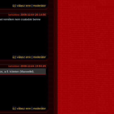
új
|
válasz erre
|
moderátor
beküldve:
2008-12-04 20:14:56
nget remélem nem csalodok benne
új
|
válasz erre
|
moderátor
beküldve:
2008-12-04 19:53:25
s, a 8. köteten (Maxwellel).
új
|
válasz erre
|
moderátor