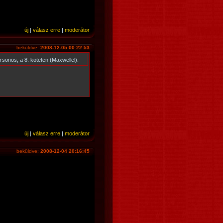
új
|
válasz erre
|
moderátor
beküldve:
2008-12-05 00:22:53
sonos, a 8. köteten (Maxwellel).
új
|
válasz erre
|
moderátor
beküldve:
2008-12-04 20:16:45