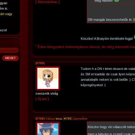
meg nekem!
[ Rászokóban ]
ogyan
re is.
árt vagy
DB-mangák beszerezhetők itt:
[
ezni!
Köszike! A Bratyóm éertékelni fogja!
" Édes lélegzeted dobhártyámon táncol, de még édesebb han
(#789)
Tudom h a DN t lehet olvasni de val
és SM et kiadták de csak ilyen kép
annakidejék nekem is volt belőle :)
képregényeket :(
csesznik virág
[ Új arc ]
(#788)
Válasz
kesu
(
#785
) üzenetére
Köszke hogy vki válaszolt nek
mert a bátyám is szetei! csak 