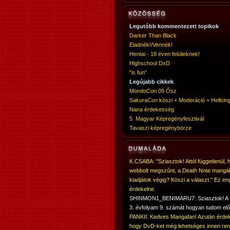
Legutóbb kommentezett topikok
Darker Than Black
Eladnék!/Vennék!
Hentai - 18 éven felülieknek!
Highschool DxD
"is fun"
Legújabb cikkek
MondoCon 09 Ősz
SakuraCon köszi + Moderáció + Hellsing
Nana érdekesség
5. Magyar Képregényfesztivál
Tavaszi képregénybörze
K.CSABA: "Sziasztok! Attól függetlenül, 
webbolt megszűnt, a Death Note mangá
kiadjátok végig? Köszi a választ." Ez en
érdekelne.
SHINMON1_BENIMARU7: Sziasztok! 
3. évfolyam 9. számát hogyan tudom elő
PANKII: Kedves Mangafan! Azután érdek
hogy DvD-ket még lehetséges innen ren