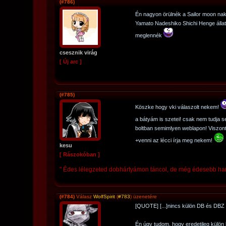
(#786)
Én nagyon örülnék a Sailor moon na
Yamato Nadeshiko Shichi Henge álla
meglennék
csesznik virág
[ Új arc ]
(#785)
Köszke hogy vki válaszolt nekem!
a bátyám is szetei! csak nem tudja 
boltban semimlyen weblapon! Viszont h
+venni az lécci írja meg nekem!
kesu
[ Rászokóban ]
" Édes lélegzeted dobhártyámon táncol, de még édesebb han
(#784)
Válasz
WolfSpirit
(
#783
) üzenetére
[QUOTE] [...]nincs külön DB és DBZ
Én úgy tudom, hogy eredetileg külön 