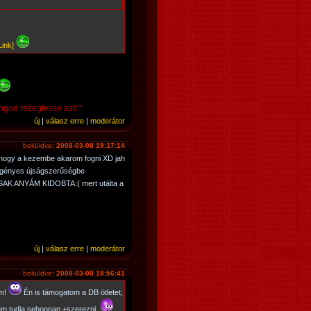
Link]
god rezegtesse azt! "
új
|
válasz erre
|
moderátor
beküldve:
2008-03-08 19:17:14
ahogy a kezembe akarom fogni XD jah
regényes újságszerűségbe
 CSAK ANYÁM KIDOBTA:( mert utálta a
új
|
válasz erre
|
moderátor
beküldve:
2008-03-08 18:56:41
em!
Én is támogatom a DB ötletet,
nem tudja sehonnan +szerezni.