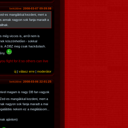
beküldve:
2008-03-07 09:09:08
 Zed-es mangákkal kezdeni, mert a
s annak nagyon sok fanja maradt a
allnak.
s még vicces is, arról nem is
etnek köszönhetően - sokkal
b is. A DBZ meg csak hack&slash.
mény.
ou fight for it so others can live
új
|
válasz erre
|
moderátor
beküldve:
2008-03-06 22:01:25
 mivel magam is nagy DB fan vagyok
l Zed-es mangákkal kezdeni, mert a
nak nagyon sok fanja maradt a mai
Legalábbis nekem ez a meglátásom...
knak ajánlom)