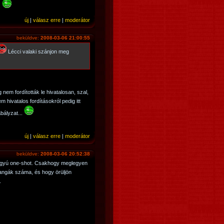
.
új
|
válasz erre
|
moderátor
beküldve:
2008-03-06 21:00:55
Lécci valaki szánjon meg
em fordították le hivatalosan, szal,
 hivatalos fordításokról pedig itt
bályzat...
új
|
válasz erre
|
moderátor
beküldve:
2008-03-06 20:52:38
ágyú one-shot. Csakhogy meglegyen
angák száma, és hogy örüljön
.