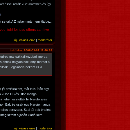
 késéssel adták ki 26 kötetben és így
sztori. A Z nekem már nem jött be...
ou fight for it so others can live
új
|
válasz erre
|
moderátor
beküldve:
2008-03-07 11:46:38
 Zed-es mangákkal kezdeni, mert a
s annak nagyon sok fanja maradt a
allnak. Legalábbis nekem ez a
 jól emlékszem, már le is írták egy
cs külön DB és DBZ manga,
nimében osztották fel Narutóra és
on Ball, és csak egy Naruto manga
teljes sorozatot. Szal túl sok értelme
i, meg sztem a japán kiadó sem
új
|
válasz erre
|
moderátor