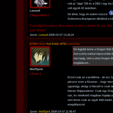
volt az "alap" DB és a DBZ-t egy kis
volt együtt 42 tankōbon.
Lanwell
De lehet, hogy én tudom rosszul.
[ Megszállott ]
Számomra lényegesen elkülönül a két 
If you fight for peace, then peace is only a dream for you. But y
your dream.
Szerk:
Lanwell
2008-03-07 13:28:24
(#783)
Válasz
Keil Zoltán
(
#781
) üzenetére
De legjobb lenne a Dragon Ball
Zed széria sokkal népszerűbb é
mai napig, mint a sima Dragon B
meglátásom...
WolfSpirit
[ Új arc ]
Ezzel csak az a probléma - de ezt, ha
párszor ezen a fórumon -, hogy nin
ugyanúgy, ahogy a Narutót is csak a
Naruto Shippuudenre. Csak egy Drag
van, és mindkettő magában foglalja a 
sem lenne csak az egyik felét kiadn
enegdélyezné.
Szerk:
WolfSpirit
2008-03-07 11:48:47