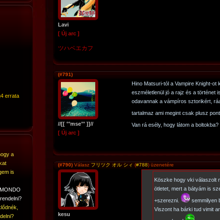
Lavi
[ Új arc ]
ツハベエカフ
(#791)
Hino Matsuri-tól a Vampire Knight-ot
eszméletlenül jó a rajz és a történet
4 errata
odavannak a vámpíros sztorikért, rá
tartalmaz ami megint csak plusz pon
//[[ °°mse°° ]]//
Van rá esély, hogy látom a boltokba?
[ Új arc ]
hogy a
kat
(#790)
Válasz
フリツク オル シィ
(
#788
) üzenetére
gem is
Köszke hogy vki válaszolt
ötletet, mert a bátyám is s
A MONDO
rendelni?
+szerezni.
semmilyen b
lődnék,
Viszont ha bárki tud vimit ar
kesu
delni?