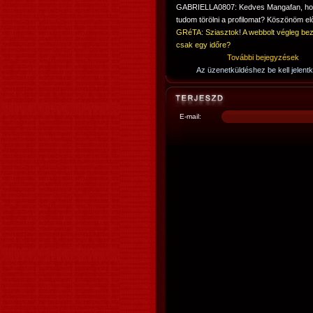
GABRIELLA0807: Kedves Mangafan, h
tudom törölni a profilomat? Köszönöm elő
GRéTA: Sziasztok! A webbolt végleg bez
csak egy időre?
További bejegyzések
Az üzenetküldéshez be kell jelentk
E-mail: