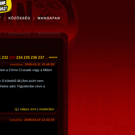
1
232
233
234
235
236
237
...
<<
>>
beküldve:
2008-03-11 15:48:28
mon a Chrno Crusade vagy a Midori
 8 kötetből áll.(Ami azért nem
 lehetne adni. Figyelembe véve a
új
|
válasz erre
|
moderátor
beküldve:
2008-03-10 12:42:19