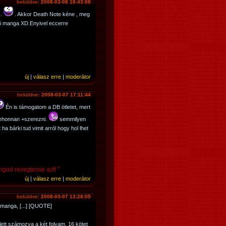
beküldve:
2008-03-08 18:43:08
k.
. Akkor Death Note kéne , meg
ti manga XD.Enyivel eccerre
új
|
válasz erre
|
moderátor
beküldve:
2008-03-07 17:11:44
Én is támogatom a DB ötletet, mert
sehonnan +szerezni.
semmilyen
a bárki tud vimit arról hogy hol lhet
god rezegtesse azt! "
új
|
válasz erre
|
moderátor
beküldve:
2008-03-07 13:28:05
 manga, [...] [QUOTE]
lett számozva a két folyam. 16 kötet