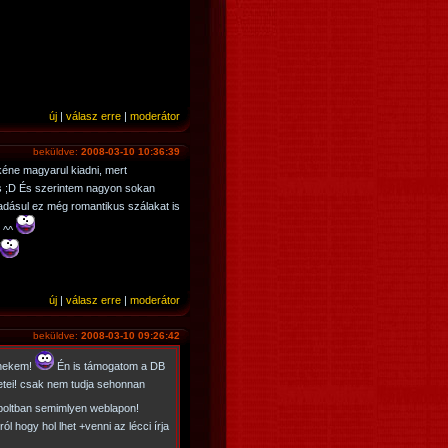
új
|
válasz erre
|
moderátor
beküldve:
2008-03-10 10:36:39
 kéne magyarul kiadni, mert
 is ;D És szerintem nagyon sokan
adásul ez még romantikus szálakat is
t ^^
új
|
válasz erre
|
moderátor
beküldve:
2008-03-10 09:26:42
 nekem!
Én is támogatom a DB
zetei! csak nem tudja sehonnan
oltban semimlyen weblapon!
ról hogy hol lhet +venni az lécci írja