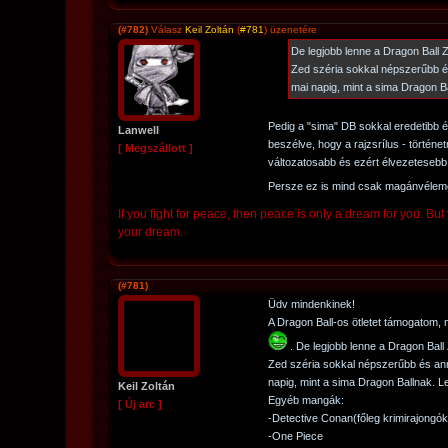
(#782)
Válasz
Keil Zoltán
(
#781
) üzenetére
De legjobb lenne a Dragon Ball
Zed széria sokkal népszerűbb é
mai napig, mint a sima Dragon B
Pedig a "sima" DB sokkal eredetibb é
Lanwell
beszélve, hogy a rajzsrílus - történ
[ Megszállott ]
változatosabb és ezért élvezeteseb
Persze ez is mind csak magánvéle
If you fight for peace, then peace is only a dream for you. But y
your dream.
(#781)
Üdv mindenkinek!
A Dragon Ball-os ötletet támogatom,
. De legjobb lenne a Dragon Bal
Zed széria sokkal népszerűbb és an
napig, mint a sima Dragon Ballnak. 
Keil Zoltán
Egyéb mangák:
[ Új arc ]
-Detective Conan(főleg krimirajongó
-One Piece