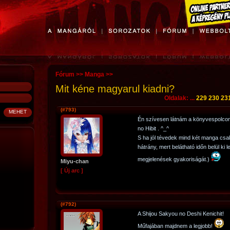
Fórum
>>
Manga
>>
Mit kéne magyarul kiadni?
Oldalak: ...
229
230
23
(#793)
Én szívesen látnám a könyvespolco
no Hibit . ^_^
S ha jól tévedek mind két manga csak
hátrány, mert belátható időn belül ki
megjelenések gyakoriságát.)
Miyu-chan
[ Új arc ]
(#792)
A Shijou Sakyou no Deshi Kenichit!
Műfajában majdnem a legjobb!