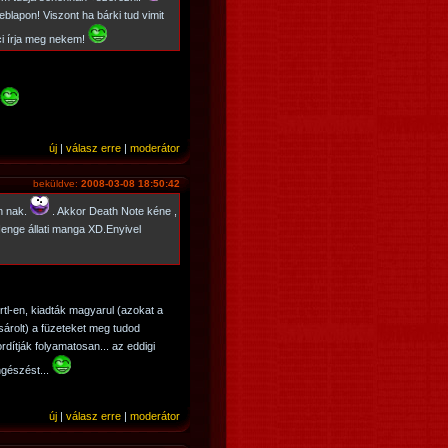
lapon! Viszont ha bárki tud vimit
cci írja meg nekem!
új
|
válasz erre
|
moderátor
beküldve:
2008-03-08 18:50:42
n nak.
. Akkor Death Note kéne ,
nge állati manga XD.Enyivel
rtl-en, kiadták magyarul (azokat a
árolt) a füzeteket meg tudod
rdítják folyamatosan... az eddigi
gészést...
új
|
válasz erre
|
moderátor