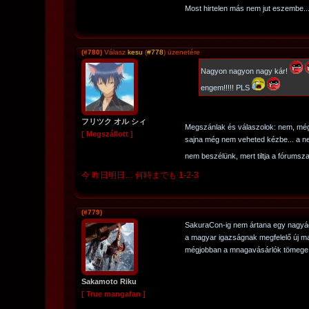
Most hirtelen más nem jut eszembe..
(#780)
Válasz
kesu
(
#778
) üzenetére
Nagyon nagyon nagy kár!
engem!!!!! PLS
フリツク オル シィ
Megszánlak és válaszolok: nem, még n
[ Megszállott ]
sajna még nem veheted kézbe... a nem
nem beszélünk, mert tiltja a fórumsza
今 昨日明日… 何時までも 1-2-3
(#779)
SakuraCon-ig nem ártana egy nagy
a magyar igazságnak megfelelő új m
mégjobban a mnagavásárlók tömege
Sakamoto Riku
[ True mangafan ]