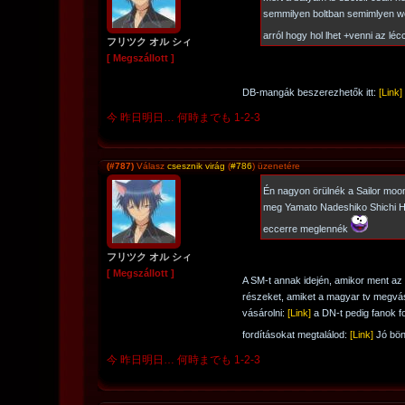
semmilyen boltban semimlyen web
arról hogy hol lhet +venni az lé
フリツク オル シィ
[ Megszállott ]
DB-mangák beszerezhetők itt:
[Link]
今 昨日明日… 何時までも 1-2-3
(#787)
Válasz
csesznik virág
(
#786
) üzenetére
Én nagyon örülnék a Sailor moo
meg Yamato Nadeshiko Shichi He
eccerre meglennék
フリツク オル シィ
[ Megszállott ]
A SM-t annak idején, amikor ment az 
részeket, amiket a magyar tv megvás
vásárolni:
[Link]
a DN-t pedig fanok fo
fordításokat megtalálod:
[Link]
Jó bön
今 昨日明日… 何時までも 1-2-3