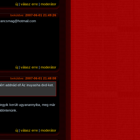
új
|
válasz erre
|
moderátor
beküldve:
2007-06-01 21:49:26
 narancsmag@hotmail.com
új
|
válasz erre
|
moderátor
beküldve:
2007-06-01 21:48:08
t addnád el! Az inuyasha dvd-ket.
degyik került ugyanannyiba, meg már
eldöntenünk.
új
|
válasz erre
|
moderátor