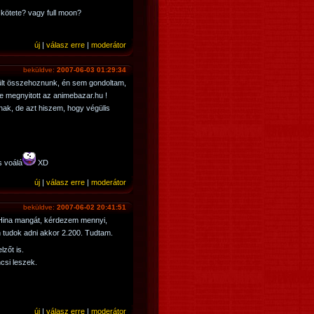
 kötete? vagy full moon?
új
|
válasz erre
|
moderátor
beküldve:
2007-06-03 01:29:34
rült összehoznunk, én sem gondoltam,
e megnyitott az animebazar.hu !
nak, de azt hiszem, hogy végülis
s voálá
XD
új
|
válasz erre
|
moderátor
beküldve:
2007-06-02 20:41:51
 Hina mangát, kérdezem mennyi,
n tudok adni akkor 2.200. Tudtam.
zőt is.
ncsi leszek.
új
|
válasz erre
|
moderátor