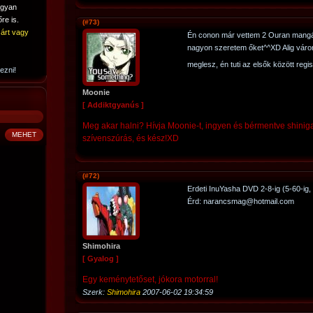
ogyan
re is.
(#73)
árt vagy
Én conon már vettem 2 Ouran mangát
nagyon szeretem őket^^XD Alig várom
meglesz, én tuti az elsők között regi
ezni!
Moonie
[ Addiktgyanús ]
Meg akar halni? Hívja Moonie-t, ingyen és bérmentve shiniga
szívenszúrás, és kész!XD
(#72)
Erdeti InuYasha DVD 2-8-ig (5-60-ig
Érd: narancsmag@hotmail.com
Shimohira
[ Gyalog ]
Egy keménytetőset, jókora motorral!
Szerk:
Shimohira
2007-06-02 19:34:59