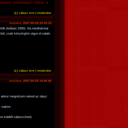
valamit, hol keresed? Válasz: a
új
|
válasz erre
|
moderátor
beküldve:
2007-05-29 20:34:13
00/db (bótban 1990). Ha mindhármat
ból, csak könyörgöm vigye el valaki
új
|
válasz erre
|
moderátor
beküldve:
2007-05-29 19:46:46
, akkor megnézem neked az olasz
k sajnos.
em küldtél válaszcímet)