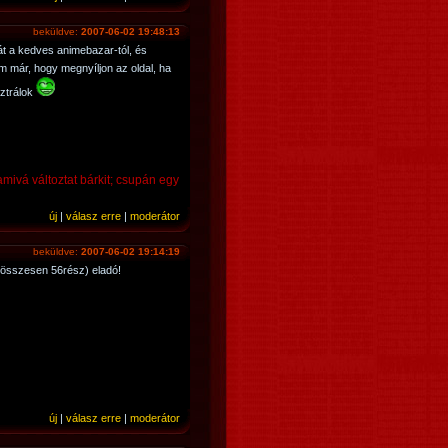
beküldve:
2007-06-02 19:48:13
 a kedves animebazar-tól, és
 már, hogy megnyíljon az oldal, ha
sztrálok
mivá változtat bárkit; csupán egy
új
|
válasz erre
|
moderátor
beküldve:
2007-06-02 19:14:19
, összesen 56rész) eladó!
új
|
válasz erre
|
moderátor