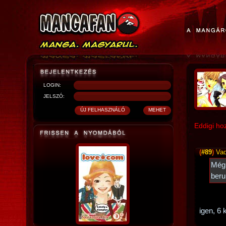
LOGIN:
JELSZÓ:
Eddigi ho
(
#89
)
Vad
Még 
beru
igen, 6 