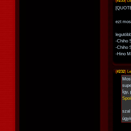
(
#235
)
Le
[QUOTE
ezt most
legutób
-Chiho S
-Chiho S
-Hino M
(
#232
)
Le
Most
supe
Így,
Spoi
szal
úgyi