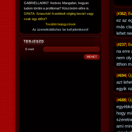
GABRIELLA0807: Kedves Mangafan, hogyan
tudom törölni a profilomat? Köszönöm előre is.
(
#362
)
Be
GRéTA: Sziasztok! A webbolt végleg bezárt vagy
csak egy időre?
ez az e
További bejegyzések
más cla
Az üzenetküldéshez be kell jelentkezni!
lehet n
(
#237
)
Be
E-mail:
na erre
nem oly
itthon 
(
#694
)
Ú
azt lehe
egyik n
(
#688
)
Ú
egyébkén
hogy mi
szeretn
ami mind