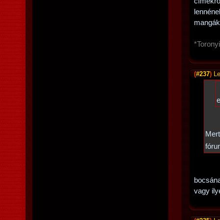
címekrő
lennéne
mangák
*Toronyi
(
#237
)
Le
e
Mert
fór
bocsána
vagy il