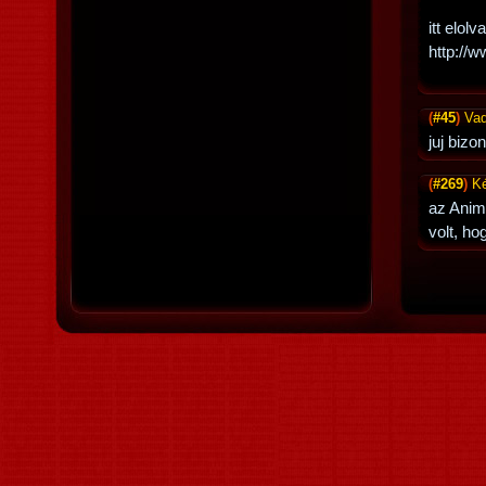
itt elol
http://
(
#45
)
Vad
juj bizo
(
#269
)
K
az Anim
volt, ho