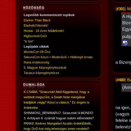
(
#301
)
M
Legutóbb kommentezett topikok
A ré
Darker Than Black
Bize
Eladnék!/Vennék!
Egyé
Hentai - 18 éven felülieknek!
Highschool DxD
pult
"is fun"
Legújabb cikkek
MondoCon 09 Ősz
SakuraCon köszi + Moderáció + Hellsing4 errata
a Bizeng
Nana érdekesség
5. Magyar Képregényfesztivál
Tavaszi képregénybörze
(
#480
)
Be
(Ari
K.CSABA: "Sziasztok! Attól függetlenül, hogy a
webbolt megszűnt, a Death Note mangákat
kiadjátok végig? Köszi a választ." Ez engem is
na igen
érdekelne.
SHINMON1_BENIMARU7: Sziasztok! A MONDO
(vagyis
3. évfolyam 9. számát hogyan tudom előrendelni?
felelne
PANKII: Kedves Mangafan! Azután érdeklődnék,
belenéz
hogy DvD-ket még lehetséges innen rendelni?