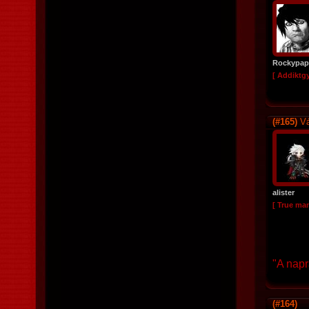
Rockypap
[ Addiktg
(#165)
Vá
alister
[ True ma
"A napr
(#164)