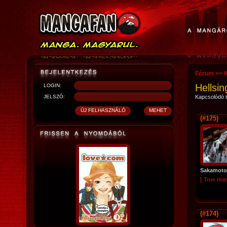
Fórum
>>
Hellsin
LOGIN:
JELSZÓ:
Kapcsolódó t
(#175)
Sakamoto
[ True ma
(#174)