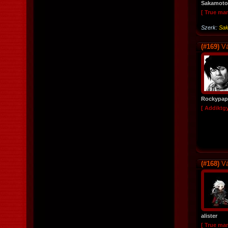
Sakamoto
[ True ma
Szerk:
Sak
(#169)
Vá
Rockypap
[ Addiktg
(#168)
Vá
alister
[ True ma