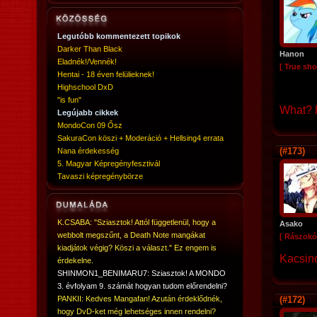
Legutóbb kommentezett topikok
Darker Than Black
Hanon
Eladnék!/Vennék!
[ True sho
Hentai - 18 éven felülieknek!
Highschool DxD
"is fun"
What? R
Legújabb cikkek
MondoCon 09 Ősz
SakuraCon köszi + Moderáció + Hellsing4 errata
(#173)
Nana érdekesség
5. Magyar Képregényfesztivál
Tavaszi képregénybörze
K.CSABA: "Sziasztok! Attól függetlenül, hogy a
Asako
webbolt megszűnt, a Death Note mangákat
[ Rászokó
kiadjátok végig? Köszi a választ." Ez engem is
Kacsinc
érdekelne.
SHINMON1_BENIMARU7: Sziasztok! A MONDO
3. évfolyam 9. számát hogyan tudom előrendelni?
PANKII: Kedves Mangafan! Azután érdeklődnék,
(#172)
hogy DvD-ket még lehetséges innen rendelni?