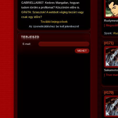
GABRIELLA0807: Kedves Mangafan, hogyan
tudom törölni a profilomat? Köszönöm előre is.
GRéTA: Sziasztok! A webbolt végleg bezárt vagy
csak egy időre?
Rudymest
További bejegyzések
[ Megszáll
Az üzenetküldéshez be kell jelentkezni!
Szerk:
Rud
(#171)
E-mail:
Sakamoto
[ True ma
(#170)