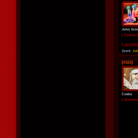
John Sci
[ Gyalog ]
Laissez
Szerk:
Joh
(#163)
Csaba
[ Szerkesz