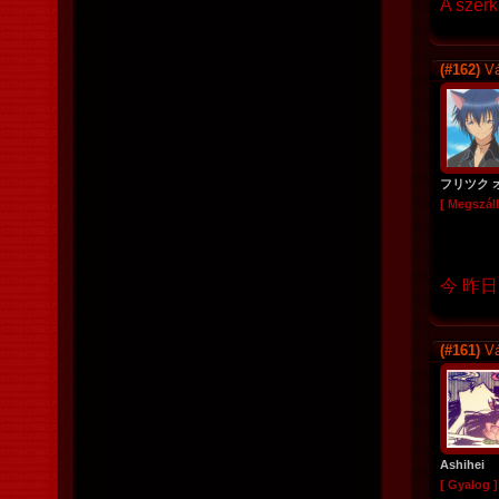
A szerk
(#162)
Vá
フリツク 
[ Megszáll
今 昨日
(#161)
Vá
Ashihei
[ Gyalog ]