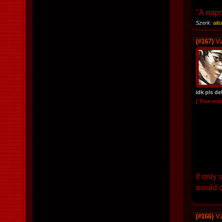
"A napr
Szerk:
alis
(#167)
Vá
idk pls de
[ True ma
If only
would c
(#166)
Vá