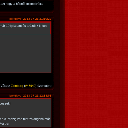
azt hogy a hősnőt mi motiválta.
beküldve:
2013-07-21 21:16:26
ár 10 ig láttam és a 9.rész is fent
Válasz
Zoinberg
(
#43940
) üzenetére
beküldve:
2013-07-21 12:38:08
tleszek!
 a 8. részig van fent?:o angolra már
rész?:c