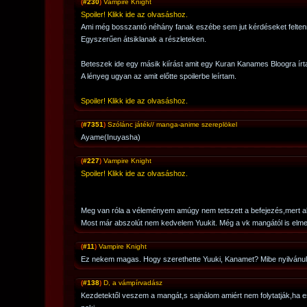
(
#230
)
Vampire Knight
Spoiler! Klikk ide az olvasáshoz.
Ami még bosszantó néhány fanak eszébe sem jut kérdéseket feltenn
Egyszerűen átsiklanak a részleteken.
Beteszek ide egy másik kiírást amit egy Kuran Kanames Bloogra írt
A lényeg ugyan az amit előtte spoilerbe leírtam.
Spoiler! Klikk ide az olvasáshoz.
(
#7351
)
Szólánc játék// manga-anime szereplökel
Ayame(Inuyasha)
(
#227
)
Vampire Knight
Spoiler! Klikk ide az olvasáshoz.
Meg van róla a véleményem amúgy nem tetszett a befejezés,mert ah
Most már abszolút nem kedvelem Yuukit. Még a vk mangától is elm
(
#11
)
Vampire Knight
Ez nekem magas. Hogy szerethette Yuuki, Kanamet? Mibe nyilvánu
(
#138
)
D, a vámpírvadász
Kezdetektől veszem a mangát,s sajnálom amiért nem folytatják,ha 