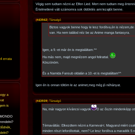
Végig sem tudtam nézni az Elfen Lied. Mert nem tudtam meg értenni 
Értelmetlené vált számomra sok öldöklés ami lezajlót benne.
(
#43942
)
Társalgó
Biztos vagyok benne hogy le lesz fordítva,én is nézem,de m
van. Ha nem találod néz be az Anime manga fantasyra.
Igen, a 9.-et már én is megtaláltam.^^
Ha más nem, majd megnézem angol felirattal.
4 errata
Köszönöm.
És a Namida Fansub oldalán a 10.-et is megtaláltam^^
Igen én is onnan töltöm le az animet,meg még jó néhányat.
hogy a
kat
(
#43939
)
Társalgó
gem is
Na, már nagyon kíváncsi vagyok
D az őszin mindenképp ot
A MONDO
rendelni?
Témaváltás: Elkezdtem nézni a Karneval-t. Magyarul miért csak
lődnék,
minden részt lefordítottak, nem? Le lesz fordítva a maradék 5 
delni?