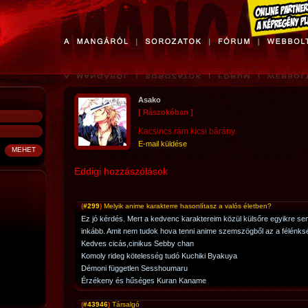
Asako
[ Rászokóban ]
Kacsincs rám kicsi bárány.
E-mail küldése
Eddigi hozzászólások
(
#299
)
Melyik anime karakterre hasonlítasz a valós életben?
Ez jó kérdés. Mert a kedvenc karaktereim közül külsőre egyikre sem
inkább. Amit nem tudok hova tenni anime szemszögből az a félénk
Kedves cicás,cinikus Sebby chan
Komoly rideg kötelesség tudó Kuchiki Byakuya
Démoni független Sesshoumaru
Érzékeny és hűséges Kuran Kaname
(
#43946
)
Társalgó