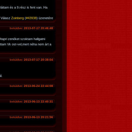
láttam és a 9.rész is fent van. Ha
Válasz
Zoinberg
(
#43938
) üzenetére
beküldve:
2013-07-17 20:46:48
Utapri zenéket szoktam hallgatni
ttam Vk ost-vel,mert néha nem árt a
beküldve:
2013-07-17 20:38:04
l.
beküldve:
2013-06-24 22:44:08
beküldve:
2013-06-13 22:40:31
beküldve:
2013-06-13 20:21:56