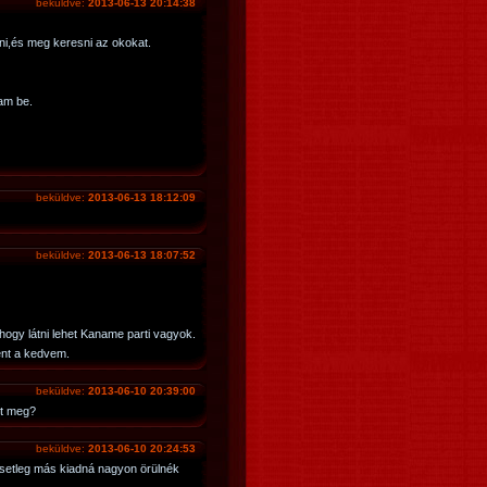
beküldve:
2013-06-13 20:14:38
i,és meg keresni az okokat.
am be.
beküldve:
2013-06-13 18:12:09
beküldve:
2013-06-13 18:07:52
ogy látni lehet Kaname parti vagyok.
ent a kedvem.
beküldve:
2013-06-10 20:39:00
lt meg?
beküldve:
2013-06-10 20:24:53
esetleg más kiadná nagyon örülnék