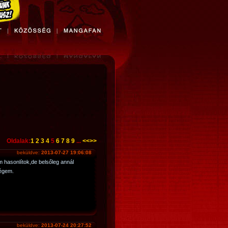
Oldalak:
1
2
3
4
5
6
7
8
9
...
<<
>>
beküldve:
2013-07-27 19:06:08
 hasonlítok,de belsőleg annál
ségem.
beküldve:
2013-07-24 20:27:52