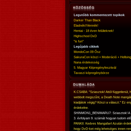
Legutóbb kommentezett topikok
Darker Than Black
Eladnék!/Vennék!
Hentai - 18 éven felülieknek!
Highschool DxD
"is fun"
Legújabb cikkek
MondoCon 09 Ősz
SakuraCon köszi + Moderáció + Hellsing
Nana érdekesség
5. Magyar Képregényfesztivál
Tavaszi képregénybörze
K.CSABA: "Sziasztok! Attól függetlenül, 
webbolt megszűnt, a Death Note mangá
kiadjátok végig? Köszi a választ." Ez en
érdekelne.
SHINMON1_BENIMARU7: Sziasztok! 
3. évfolyam 9. számát hogyan tudom elő
PANKII: Kedves Mangafan! Azután érdek
hogy DvD-ket még lehetséges innen ren