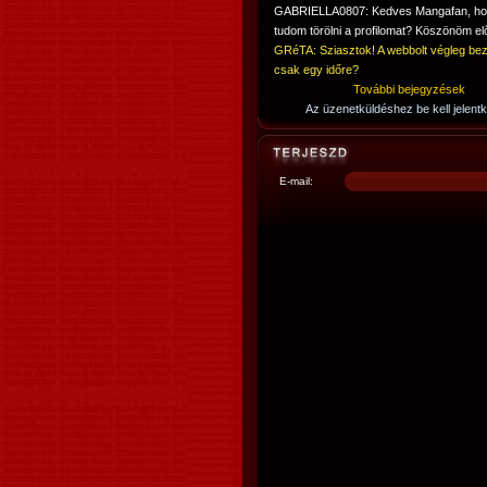
GABRIELLA0807: Kedves Mangafan, h
tudom törölni a profilomat? Köszönöm elő
GRéTA: Sziasztok! A webbolt végleg bez
csak egy időre?
További bejegyzések
Az üzenetküldéshez be kell jelentk
E-mail: