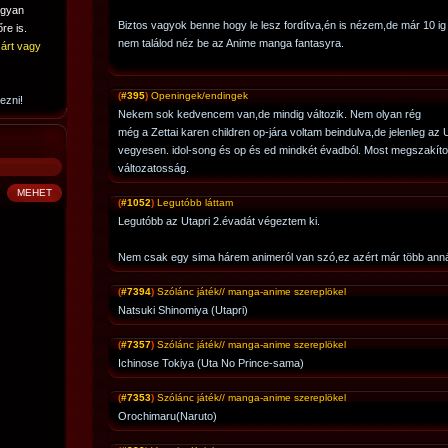
ogyan
Biztos vagyok benne hogy le lesz fordítva,én is nézem,de már 10 ig 
re is.
nem találod néz be az Anime manga fantasyra.
árt vagy
(
#395
)
Openingek/endingek
ezni!
Nekem sok kedvencem van,de mindig változik. Nem olyan rég
még a Zettai karen children op-jára voltam beindulva,de jelenleg az 
vegyesen. idol-song és op és ed mindkét évadból. Most megszakíto
változatosság.
(
#1052
)
Legutóbb láttam
Legutóbb az Utapri 2.évadát végeztem ki.
Nem csak egy sima hárem animeról van szó,ez azért már több anná
(
#7394
)
Szólánc játék// manga-anime szereplökel
Natsuki Shinomiya (Utapri)
(
#7357
)
Szólánc játék// manga-anime szereplökel
Ichinose Tokiya (Uta No Prince-sama)
(
#7353
)
Szólánc játék// manga-anime szereplökel
Orochimaru(Naruto)